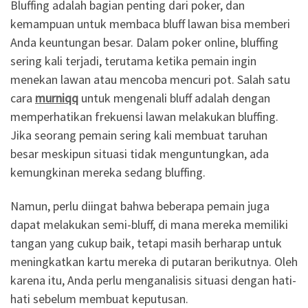
Bluffing adalah bagian penting dari poker, dan
kemampuan untuk membaca bluff lawan bisa memberi
Anda keuntungan besar. Dalam poker online, bluffing
sering kali terjadi, terutama ketika pemain ingin
menekan lawan atau mencoba mencuri pot. Salah satu
cara
murniqq
untuk mengenali bluff adalah dengan
memperhatikan frekuensi lawan melakukan bluffing.
Jika seorang pemain sering kali membuat taruhan
besar meskipun situasi tidak menguntungkan, ada
kemungkinan mereka sedang bluffing.
Namun, perlu diingat bahwa beberapa pemain juga
dapat melakukan semi-bluff, di mana mereka memiliki
tangan yang cukup baik, tetapi masih berharap untuk
meningkatkan kartu mereka di putaran berikutnya. Oleh
karena itu, Anda perlu menganalisis situasi dengan hati-
hati sebelum membuat keputusan.