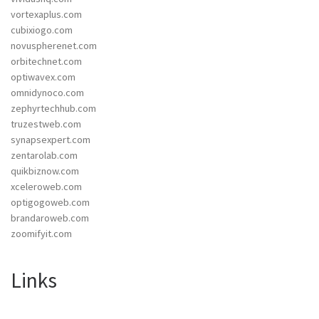
vortexaplus.com
cubixiogo.com
novuspherenet.com
orbitechnet.com
optiwavex.com
omnidynoco.com
zephyrtechhub.com
truzestweb.com
synapsexpert.com
zentarolab.com
quikbiznow.com
xceleroweb.com
optigogoweb.com
brandaroweb.com
zoomifyit.com
Links