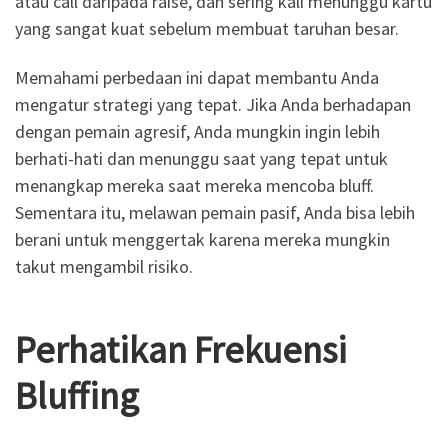
atau call daripada raise, dan sering kali menunggu kartu
yang sangat kuat sebelum membuat taruhan besar.
Memahami perbedaan ini dapat membantu Anda
mengatur strategi yang tepat. Jika Anda berhadapan
dengan pemain agresif, Anda mungkin ingin lebih
berhati-hati dan menunggu saat yang tepat untuk
menangkap mereka saat mereka mencoba bluff.
Sementara itu, melawan pemain pasif, Anda bisa lebih
berani untuk menggertak karena mereka mungkin
takut mengambil risiko.
Perhatikan Frekuensi
Bluffing