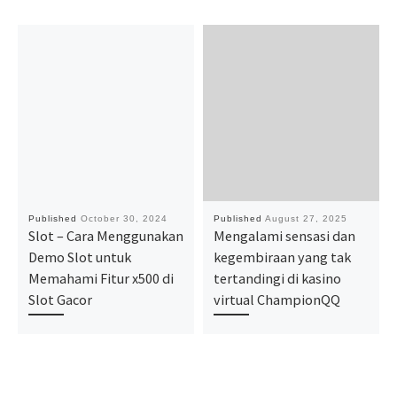
Published
October 30, 2024
Published
August 27, 2025
Slot – Cara Menggunakan
Mengalami sensasi dan
Demo Slot untuk
kegembiraan yang tak
Memahami Fitur x500 di
tertandingi di kasino
Slot Gacor
virtual ChampionQQ