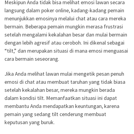
Meskipun Anda tidak bisa melihat emosi lawan secara
langsung dalam poker online, kadang-kadang pemain
menunjukkan emosinya melalui chat atau cara mereka
bermain. Beberapa pemain mungkin merasa frustrasi
setelah mengalami kekalahan besar dan mulai bermain
dengan lebih agresif atau ceroboh. Ini dikenal sebagai
“tilt,” dan merupakan situasi di mana emosi menguasai
cara bermain seseorang.
Jika Anda melihat lawan mulai mengetik pesan penuh
emosi di chat atau membuat taruhan yang tidak biasa
setelah kekalahan besar, mereka mungkin berada
dalam kondisi tilt. Memanfaatkan situasi ini dapat
membantu Anda mendapatkan keuntungan, karena
pemain yang sedang tilt cenderung membuat
keputusan yang buruk.