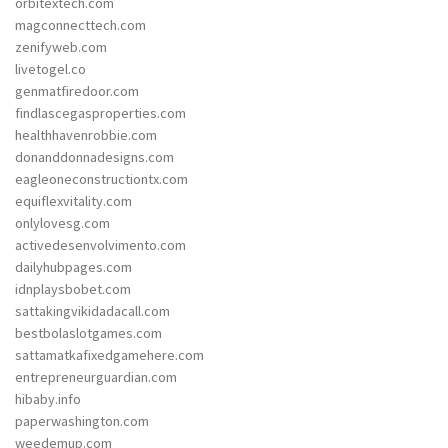
orbitextech.com
magconnecttech.com
zenifyweb.com
livetogel.co
genmatfiredoor.com
findlascegasproperties.com
healthhavenrobbie.com
donanddonnadesigns.com
eagleoneconstructiontx.com
equiflexvitality.com
onlylovesg.com
activedesenvolvimento.com
dailyhubpages.com
idnplaysbobet.com
sattakingvikidadacall.com
bestbolaslotgames.com
sattamatkafixedgamehere.com
entrepreneurguardian.com
hibaby.info
paperwashington.com
weedemup.com