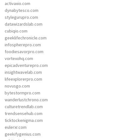
activaxio.com
dynabytesco.com
stylegurupro.com
datawizardslab.com
cubiqio.com
geeklifechronicle.com
infospherepro.com
foodiesavorpro.com
vortexohq.com
epicadventurepro.com
insightwavelab.com
lifeexplorerpro.com
novusgo.com
bytestormpro.com
wanderlustchrono.com
culturetrendlab.com
trendsensehub.com
ticktockenigma.com
eulerxr.com
geekifygenius.com