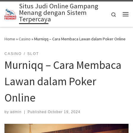
Situs Judi Online Gampang
Skip to content
Menang dengan Sistem
Search
Terpercaya
Me
Home
»
Casino
»
Murniqq – Cara Membaca Lawan dalam Poker Online
CASINO
SLOT
Murniqq – Cara Membaca
Lawan dalam Poker
Online
by
admin
|
Published
October 19, 2024