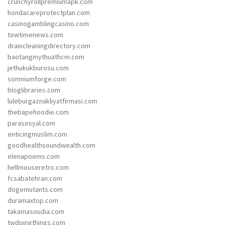
crunchyrollpremiumapk.com
hondacareprotectplan.com
casinogamblingcasino.com
towtimenews.com
draincleaningdirectory.com
baotangmythuathcm.com
jethukukburosu.com
somniumforge.com
bloglibraries.com
luleburgaznakliyatfirmasi.com
thebapehoodie.com
parasosyal.com
enticingmuslim.com
goodhealthsoundwealth.com
elenapoems.com
hellmouseretro.com
fcsabatehran.com
dogemutants.com
duramaxtop.com
takamasoudia.com
twdoingthings.com