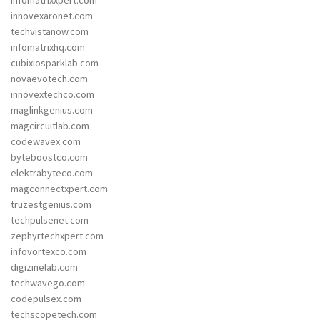
innovexaronet.com
techvistanow.com
infomatrixhq.com
cubixiosparklab.com
novaevotech.com
innovextechco.com
maglinkgenius.com
magcircuitlab.com
codewavex.com
byteboostco.com
elektrabyteco.com
magconnectxpert.com
truzestgenius.com
techpulsenet.com
zephyrtechxpert.com
infovortexco.com
digizinelab.com
techwavego.com
codepulsex.com
techscopetech.com