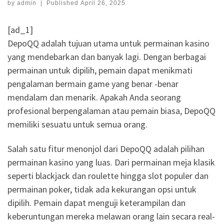
by
admin
|
Published
April 26, 2025
[ad_1]
DepoQQ adalah tujuan utama untuk permainan kasino
yang mendebarkan dan banyak lagi. Dengan berbagai
permainan untuk dipilih, pemain dapat menikmati
pengalaman bermain game yang benar -benar
mendalam dan menarik. Apakah Anda seorang
profesional berpengalaman atau pemain biasa, DepoQQ
memiliki sesuatu untuk semua orang.
Salah satu fitur menonjol dari DepoQQ adalah pilihan
permainan kasino yang luas. Dari permainan meja klasik
seperti blackjack dan roulette hingga slot populer dan
permainan poker, tidak ada kekurangan opsi untuk
dipilih. Pemain dapat menguji keterampilan dan
keberuntungan mereka melawan orang lain secara real-