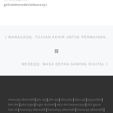
getcaminorealestateusa.xyz
Post navigation
Previous post
WARAGAQQ: TUJUAN AKHIR UNTUK PERMAINAN KASINO YANG MENDEBARKAN
BACK TO POST LIST
Ne
WEDEQQ: MASA DEPAN GAMING DIGITAL
menuqq alternatif
|
pkv qq
|
pkv qq
|
situs pkv
|
situs qq
|
qq poker
|
link slot
|
pkv login
|
login sbobet
|
situs slot terpercaya
|
slot gacor
hari ini
|
murniqq alternatif
|
hematqq alternatif
|
menuqq alternatif
|