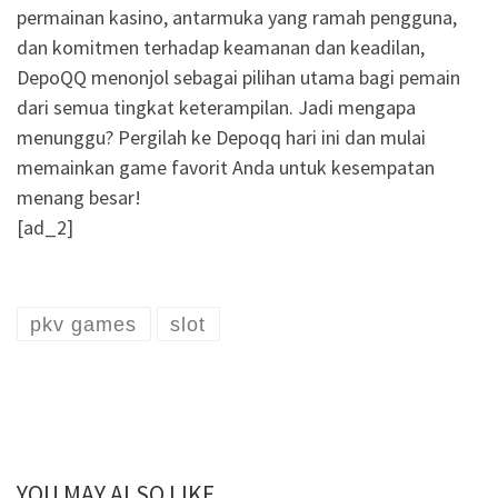
permainan kasino, antarmuka yang ramah pengguna,
dan komitmen terhadap keamanan dan keadilan,
DepoQQ menonjol sebagai pilihan utama bagi pemain
dari semua tingkat keterampilan. Jadi mengapa
menunggu? Pergilah ke Depoqq hari ini dan mulai
memainkan game favorit Anda untuk kesempatan
menang besar!
[ad_2]
pkv games
slot
YOU MAY ALSO LIKE