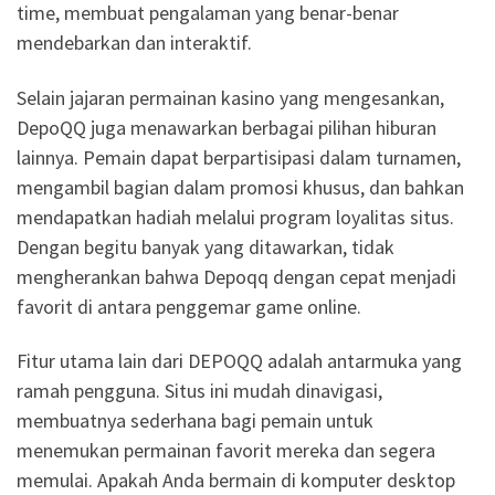
time, membuat pengalaman yang benar-benar
mendebarkan dan interaktif.
Selain jajaran permainan kasino yang mengesankan,
DepoQQ juga menawarkan berbagai pilihan hiburan
lainnya. Pemain dapat berpartisipasi dalam turnamen,
mengambil bagian dalam promosi khusus, dan bahkan
mendapatkan hadiah melalui program loyalitas situs.
Dengan begitu banyak yang ditawarkan, tidak
mengherankan bahwa Depoqq dengan cepat menjadi
favorit di antara penggemar game online.
Fitur utama lain dari DEPOQQ adalah antarmuka yang
ramah pengguna. Situs ini mudah dinavigasi,
membuatnya sederhana bagi pemain untuk
menemukan permainan favorit mereka dan segera
memulai. Apakah Anda bermain di komputer desktop