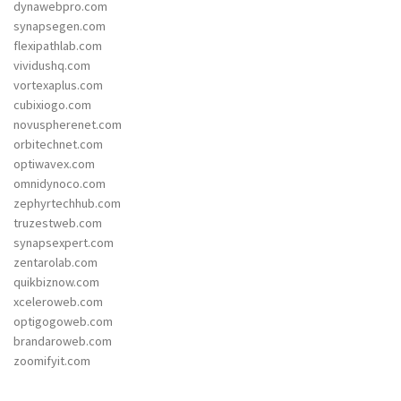
dynawebpro.com
synapsegen.com
flexipathlab.com
vividushq.com
vortexaplus.com
cubixiogo.com
novuspherenet.com
orbitechnet.com
optiwavex.com
omnidynoco.com
zephyrtechhub.com
truzestweb.com
synapsexpert.com
zentarolab.com
quikbiznow.com
xceleroweb.com
optigogoweb.com
brandaroweb.com
zoomifyit.com