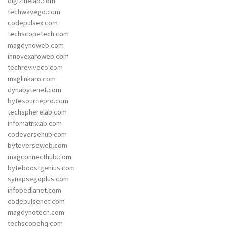
digizinelab.com
techwavego.com
codepulsex.com
techscopetech.com
magdynoweb.com
innovexaroweb.com
techreviveco.com
maglinkaro.com
dynabytenet.com
bytesourcepro.com
techspherelab.com
infomatrixlab.com
codeversehub.com
byteverseweb.com
magconnecthub.com
byteboostgenius.com
synapsegoplus.com
infopedianet.com
codepulsenet.com
magdynotech.com
techscopehq.com