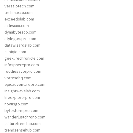
versalotech.com
techmaxco.com
exceedolab.com
activaxio.com
dynabytesco.com
stylegurupro.com
datawizardslab.com
cubiqio.com
geeklifechronicle.com
infospherepro.com
foodiesavorpro.com
vortexohq.com
epicadventurepro.com
insightwavelab.com
lifeexplorerpro.com
novusgo.com
bytestormpro.com
wanderlustchrono.com
culturetrendlab.com
trendsensehub.com