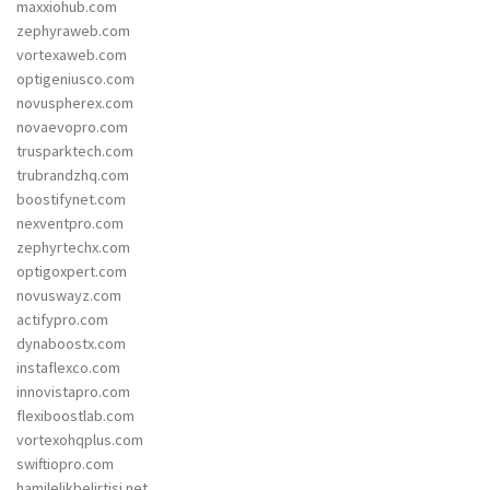
maxxiohub.com
zephyraweb.com
vortexaweb.com
optigeniusco.com
novuspherex.com
novaevopro.com
trusparktech.com
trubrandzhq.com
boostifynet.com
nexventpro.com
zephyrtechx.com
optigoxpert.com
novuswayz.com
actifypro.com
dynaboostx.com
instaflexco.com
innovistapro.com
flexiboostlab.com
vortexohqplus.com
swiftiopro.com
hamilelikbelirtisi.net