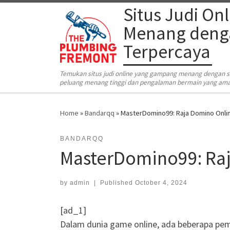
Situs Judi O
Skip to content
Menang deng
Terpercaya
Temukan situs judi online yang gampang menang dengan 
peluang menang tinggi dan pengalaman bermain yang ama
Home
»
Bandarqq
»
MasterDomino99: Raja Domino Onli
BANDARQQ
MasterDomino99: Ra
by
admin
|
Published
October 4, 2024
[ad_1]
Dalam dunia game online, ada beberapa pema