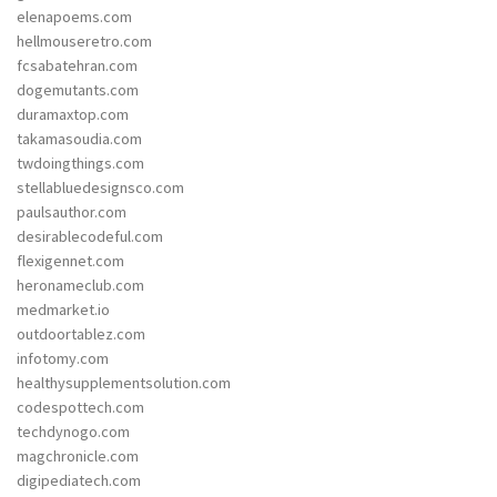
elenapoems.com
hellmouseretro.com
fcsabatehran.com
dogemutants.com
duramaxtop.com
takamasoudia.com
twdoingthings.com
stellabluedesignsco.com
paulsauthor.com
desirablecodeful.com
flexigennet.com
heronameclub.com
medmarket.io
outdoortablez.com
infotomy.com
healthysupplementsolution.com
codespottech.com
techdynogo.com
magchronicle.com
digipediatech.com