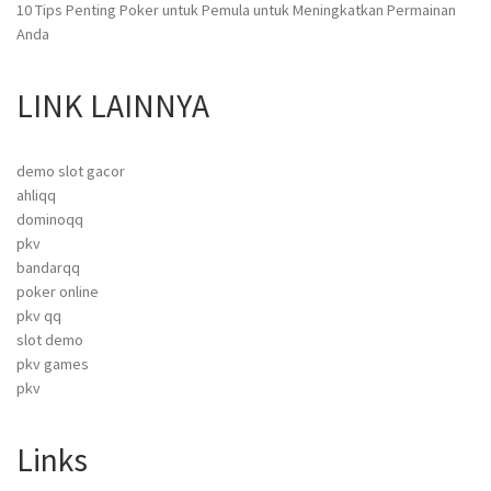
10 Tips Penting Poker untuk Pemula untuk Meningkatkan Permainan
Anda
LINK LAINNYA
demo slot gacor
ahliqq
dominoqq
pkv
bandarqq
poker online
pkv qq
slot demo
pkv games
pkv
Links