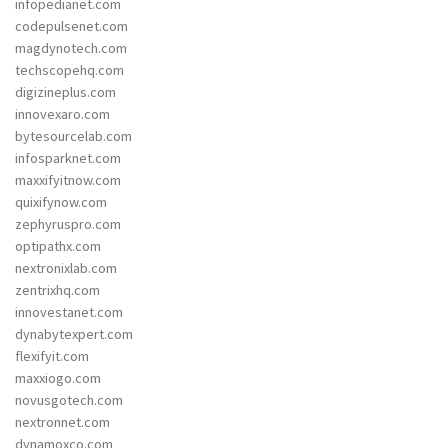
infopedianet.com
codepulsenet.com
magdynotech.com
techscopehq.com
digizineplus.com
innovexaro.com
bytesourcelab.com
infosparknet.com
maxxifyitnow.com
quixifynow.com
zephyruspro.com
optipathx.com
nextronixlab.com
zentrixhq.com
innovestanet.com
dynabytexpert.com
flexifyit.com
maxxiogo.com
novusgotech.com
nextronnet.com
dynamoxco.com