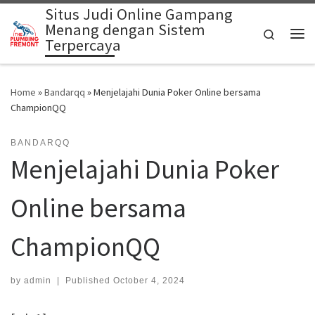
Situs Judi Online Gampang
Skip to content
Menang dengan Sistem
Search
Terpercaya
Me
Home
»
Bandarqq
»
Menjelajahi Dunia Poker Online bersama
ChampionQQ
BANDARQQ
Menjelajahi Dunia Poker
Online bersama
ChampionQQ
by
admin
|
Published
October 4, 2024