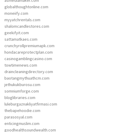
asmediamaker.com
globalthoughtonline.com
moneiify.com
myyatchrentals.com
shalomcandlestores.com
geekifyit.com
sattamatkaes.com
crunchyrollpremiumapk.com
hondacareprotectplan.com
casinogamblingcasino.com
towtimenews.com
draincleaningdirectory.com
baotangmythuathcm.com
jethukukburosu.com
somniumforge.com
bloglibraries.com
luleburgaznakliyatfirmasi.com
thebapehoodie.com
parasosyal.com
enticingmuslim.com
goodhealthsoundwealth.com