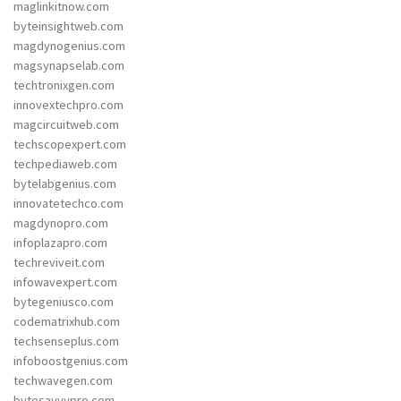
maglinkitnow.com
byteinsightweb.com
magdynogenius.com
magsynapselab.com
techtronixgen.com
innovextechpro.com
magcircuitweb.com
techscopexpert.com
techpediaweb.com
bytelabgenius.com
innovatetechco.com
magdynopro.com
infoplazapro.com
techreviveit.com
infowavexpert.com
bytegeniusco.com
codematrixhub.com
techsenseplus.com
infoboostgenius.com
techwavegen.com
bytesavvypro.com