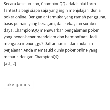
Secara keseluruhan, ChampionQQ adalah platform
fantastis bagi siapa saja yang ingin menjelajahi dunia
poker online. Dengan antarmuka yang ramah pengguna,
basis pemain yang beragam, dan kekayaan sumber
daya, ChampionQQ menawarkan pengalaman poker
yang benar-benar mendalam dan bermanfaat. Jadi
mengapa menunggu? Daftar hari ini dan mulailah
perjalanan Anda memasuki dunia poker online yang
menarik dengan ChampionQQ.
[ad_2]
pkv games