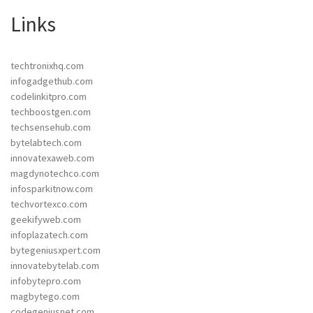
Links
techtronixhq.com
infogadgethub.com
codelinkitpro.com
techboostgen.com
techsensehub.com
bytelabtech.com
innovatexaweb.com
magdynotechco.com
infosparkitnow.com
techvortexco.com
geekifyweb.com
infoplazatech.com
bytegeniusxpert.com
innovatebytelab.com
infobytepro.com
magbytego.com
codegeniusnet.com