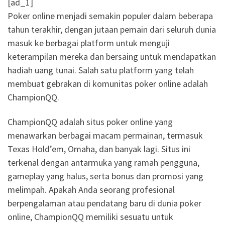
[ad_1]
Poker online menjadi semakin populer dalam beberapa
tahun terakhir, dengan jutaan pemain dari seluruh dunia
masuk ke berbagai platform untuk menguji
keterampilan mereka dan bersaing untuk mendapatkan
hadiah uang tunai. Salah satu platform yang telah
membuat gebrakan di komunitas poker online adalah
ChampionQQ.
ChampionQQ adalah situs poker online yang
menawarkan berbagai macam permainan, termasuk
Texas Hold’em, Omaha, dan banyak lagi. Situs ini
terkenal dengan antarmuka yang ramah pengguna,
gameplay yang halus, serta bonus dan promosi yang
melimpah. Apakah Anda seorang profesional
berpengalaman atau pendatang baru di dunia poker
online, ChampionQQ memiliki sesuatu untuk