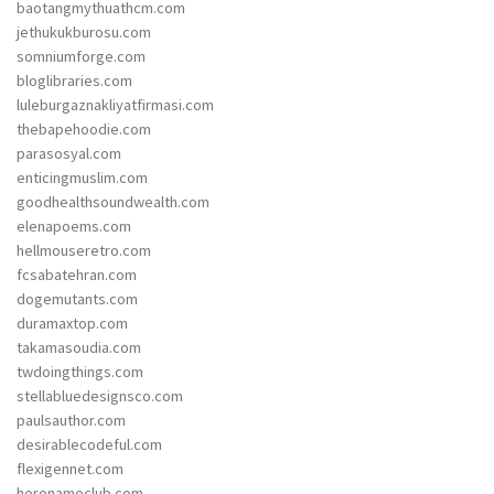
baotangmythuathcm.com
jethukukburosu.com
somniumforge.com
bloglibraries.com
luleburgaznakliyatfirmasi.com
thebapehoodie.com
parasosyal.com
enticingmuslim.com
goodhealthsoundwealth.com
elenapoems.com
hellmouseretro.com
fcsabatehran.com
dogemutants.com
duramaxtop.com
takamasoudia.com
twdoingthings.com
stellabluedesignsco.com
paulsauthor.com
desirablecodeful.com
flexigennet.com
heronameclub.com