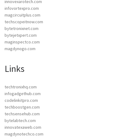
innovexarotech.com
infovortexpro.com
magcircuitplus.com
techscopeitnow.com
bytetronixnet.com
bytejetxpert.com
maginspectco.com
magdynogo.com
Links
techtronixhq.com
infogadgethub.com
codelinkitpro.com
techboostgen.com
techsensehub.com
bytelabtech.com
innovatexaweb.com
magdynotechco.com