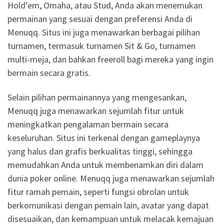
Hold’em, Omaha, atau Stud, Anda akan menemukan
permainan yang sesuai dengan preferensi Anda di
Menuqq. Situs ini juga menawarkan berbagai pilihan
turnamen, termasuk turnamen Sit & Go, turnamen
multi-meja, dan bahkan freeroll bagi mereka yang ingin
bermain secara gratis.
Selain pilihan permainannya yang mengesankan,
Menuqq juga menawarkan sejumlah fitur untuk
meningkatkan pengalaman bermain secara
keseluruhan. Situs ini terkenal dengan gameplaynya
yang halus dan grafis berkualitas tinggi, sehingga
memudahkan Anda untuk membenamkan diri dalam
dunia poker online. Menuqq juga menawarkan sejumlah
fitur ramah pemain, seperti fungsi obrolan untuk
berkomunikasi dengan pemain lain, avatar yang dapat
disesuaikan, dan kemampuan untuk melacak kemajuan