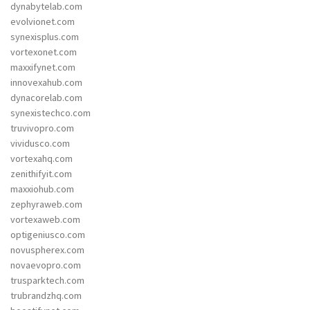
dynabytelab.com
evolvionet.com
synexisplus.com
vortexonet.com
maxxifynet.com
innovexahub.com
dynacorelab.com
synexistechco.com
truvivopro.com
vividusco.com
vortexahq.com
zenithifyit.com
maxxiohub.com
zephyraweb.com
vortexaweb.com
optigeniusco.com
novuspherex.com
novaevopro.com
trusparktech.com
trubrandzhq.com