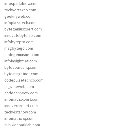
infosparkitnow.com
techvortexco.com
geekifyweb.com
infoplazatech.com
bytegeniusxpert.com
innovatebytelab.com
infobytepro.com
magbytego.com
codegeniusnet.com
infoinsightnet.com
bytesourcehq.com
byteinsightnet.com
codepulsetechco.com
digizineweb.com
codeconnectx.com
infomatrixxpert.com
innovexaronet.com
techvistanow.com
infomatrixhq.com
cubixiosparklab.com