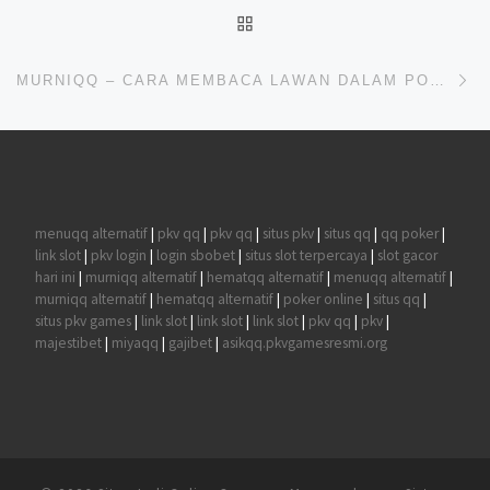
BACK TO POST LIST
Ne
MURNIQQ – CARA MEMBACA LAWAN DALAM POKER ONLINE
menuqq alternatif
|
pkv qq
|
pkv qq
|
situs pkv
|
situs qq
|
qq poker
|
link slot
|
pkv login
|
login sbobet
|
situs slot terpercaya
|
slot gacor
hari ini
|
murniqq alternatif
|
hematqq alternatif
|
menuqq alternatif
|
murniqq alternatif
|
hematqq alternatif
|
poker online
|
situs qq
|
situs pkv games
|
link slot
|
link slot
|
link slot
|
pkv qq
|
pkv
|
majestibet
|
miyaqq
|
gajibet
|
asikqq.pkvgamesresmi.org