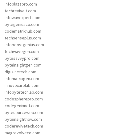
infoplazapro.com
techreviveit.com
infowavexpert.com
bytegeniusco.com
codematrixhub.com
techsenseplus.com
infoboostgenius.com
techwavegen.com
bytesavvypro.com
byteinsightgen.com
digizinetech.com
infomatrixgen.com
innovexarolab.com
infobytetechlab.com
codespherepro.com
codegenixnet.com
bytesourceweb.com
byteinsightnow.com
coderevivetech.com
magrevolveco.com