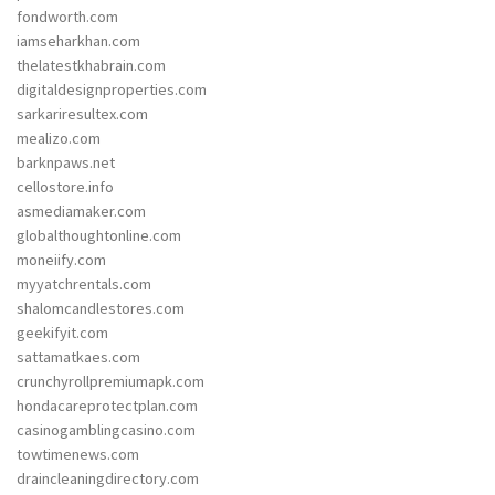
fondworth.com
iamseharkhan.com
thelatestkhabrain.com
digitaldesignproperties.com
sarkariresultex.com
mealizo.com
barknpaws.net
cellostore.info
asmediamaker.com
globalthoughtonline.com
moneiify.com
myyatchrentals.com
shalomcandlestores.com
geekifyit.com
sattamatkaes.com
crunchyrollpremiumapk.com
hondacareprotectplan.com
casinogamblingcasino.com
towtimenews.com
draincleaningdirectory.com