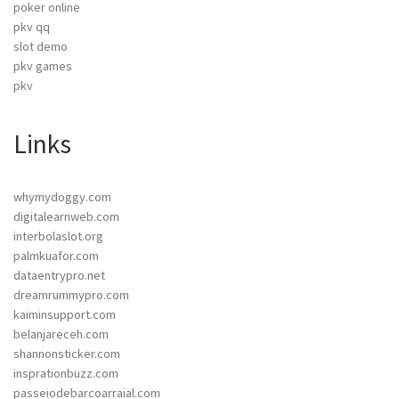
poker online
pkv qq
slot demo
pkv games
pkv
Links
whymydoggy.com
digitalearnweb.com
interbolaslot.org
palmkuafor.com
dataentrypro.net
dreamrummypro.com
kaiminsupport.com
belanjareceh.com
shannonsticker.com
insprationbuzz.com
passeiodebarcoarraial.com