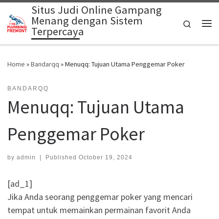
Situs Judi Online Gampang
Skip to content
Menang dengan Sistem
Search
Terpercaya
Me
Home
»
Bandarqq
»
Menuqq: Tujuan Utama Penggemar Poker
BANDARQQ
Menuqq: Tujuan Utama
Penggemar Poker
by
admin
|
Published
October 19, 2024
[ad_1]
Jika Anda seorang penggemar poker yang mencari
tempat untuk memainkan permainan favorit Anda