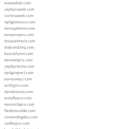
maxxiohub.com
zephyraweb.com
vortexaweb.com
optigeniusco.com
novuspherex.com
novaevopro.com
trusparktech.com
trubrandzhq.com
boostifynet.com
nexventpro.com
zephyrtechx.com
optigoxpert.com
novuswayz.com
actifypro.com
dynaboostx.com
instaflexco.com
innovistapro.com
flexiboostlab.com
vortexohqplus.com
swiftiopro.com