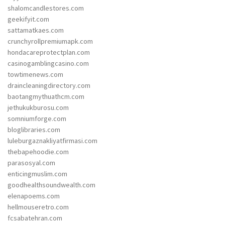
shalomcandlestores.com
geekifyit.com
sattamatkaes.com
crunchyrollpremiumapk.com
hondacareprotectplan.com
casinogamblingcasino.com
towtimenews.com
draincleaningdirectory.com
baotangmythuathcm.com
jethukukburosu.com
somniumforge.com
bloglibraries.com
luleburgaznakliyatfirmasi.com
thebapehoodie.com
parasosyal.com
enticingmuslim.com
goodhealthsoundwealth.com
elenapoems.com
hellmouseretro.com
fcsabatehran.com