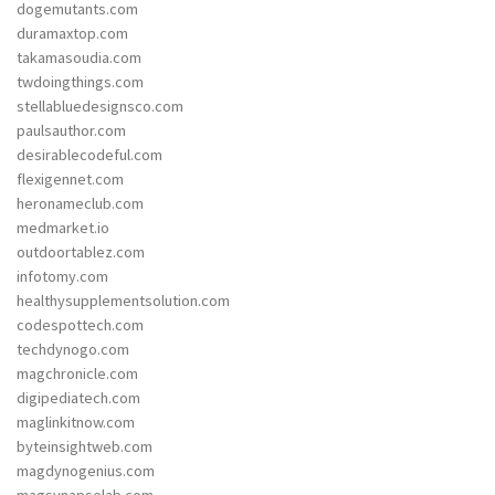
dogemutants.com
duramaxtop.com
takamasoudia.com
twdoingthings.com
stellabluedesignsco.com
paulsauthor.com
desirablecodeful.com
flexigennet.com
heronameclub.com
medmarket.io
outdoortablez.com
infotomy.com
healthysupplementsolution.com
codespottech.com
techdynogo.com
magchronicle.com
digipediatech.com
maglinkitnow.com
byteinsightweb.com
magdynogenius.com