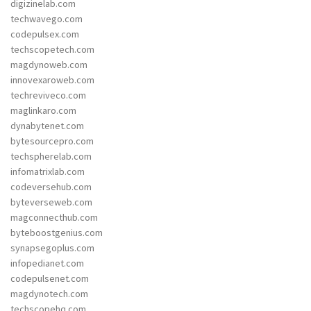
digizinelab.com
techwavego.com
codepulsex.com
techscopetech.com
magdynoweb.com
innovexaroweb.com
techreviveco.com
maglinkaro.com
dynabytenet.com
bytesourcepro.com
techspherelab.com
infomatrixlab.com
codeversehub.com
byteverseweb.com
magconnecthub.com
byteboostgenius.com
synapsegoplus.com
infopedianet.com
codepulsenet.com
magdynotech.com
techscopehq.com