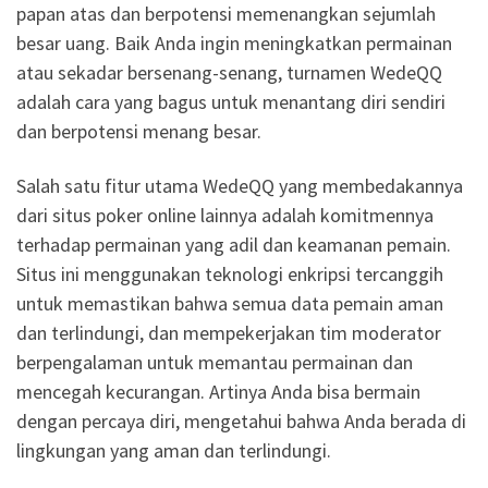
papan atas dan berpotensi memenangkan sejumlah
besar uang. Baik Anda ingin meningkatkan permainan
atau sekadar bersenang-senang, turnamen WedeQQ
adalah cara yang bagus untuk menantang diri sendiri
dan berpotensi menang besar.
Salah satu fitur utama WedeQQ yang membedakannya
dari situs poker online lainnya adalah komitmennya
terhadap permainan yang adil dan keamanan pemain.
Situs ini menggunakan teknologi enkripsi tercanggih
untuk memastikan bahwa semua data pemain aman
dan terlindungi, dan mempekerjakan tim moderator
berpengalaman untuk memantau permainan dan
mencegah kecurangan. Artinya Anda bisa bermain
dengan percaya diri, mengetahui bahwa Anda berada di
lingkungan yang aman dan terlindungi.