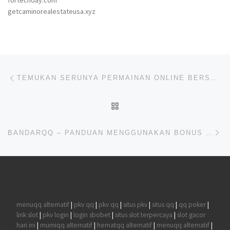
fortechday.com
getcaminorealestateusa.xyz
Post navigation
Previous post
TEMUKAN SERUNYA PERMAINAN ONLINE BERSAMA DEPOQQ
BACK TO POST LIST
Ne
BANDARQQ – PANDUAN MENGGUNAKAN BONUS SLOT UNTUK PEMAIN BARU
menuqq alternatif
|
pkv qq
|
pkv qq
|
situs pkv
|
situs qq
|
qq poker
|
link slot
|
pkv login
|
login sbobet
|
situs slot terpercaya
|
slot gacor
hari ini
|
murniqq alternatif
|
hematqq alternatif
|
menuqq alternatif
|