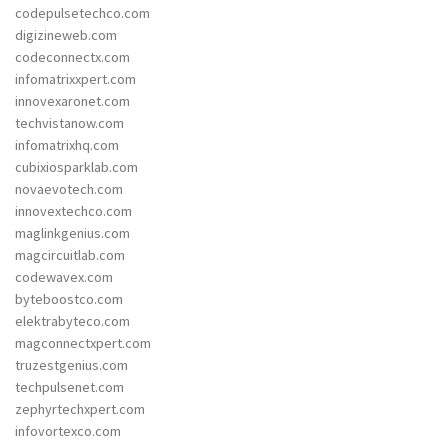
codepulsetechco.com
digizineweb.com
codeconnectx.com
infomatrixxpert.com
innovexaronet.com
techvistanow.com
infomatrixhq.com
cubixiosparklab.com
novaevotech.com
innovextechco.com
maglinkgenius.com
magcircuitlab.com
codewavex.com
byteboostco.com
elektrabyteco.com
magconnectxpert.com
truzestgenius.com
techpulsenet.com
zephyrtechxpert.com
infovortexco.com