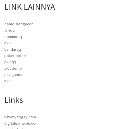
LINK LAINNYA
demo slot gacor
ahliqq
dominoqq
pkv
bandarqq
poker online
pkv qq
slot demo
pkv games
pkv
Links
whymydoggy.com
digitalearnweb.com