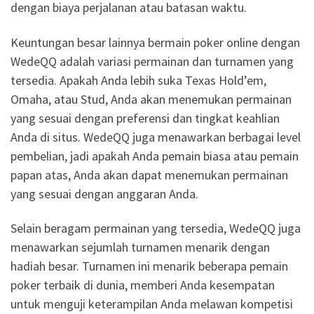
dengan biaya perjalanan atau batasan waktu.
Keuntungan besar lainnya bermain poker online dengan
WedeQQ adalah variasi permainan dan turnamen yang
tersedia. Apakah Anda lebih suka Texas Hold’em,
Omaha, atau Stud, Anda akan menemukan permainan
yang sesuai dengan preferensi dan tingkat keahlian
Anda di situs. WedeQQ juga menawarkan berbagai level
pembelian, jadi apakah Anda pemain biasa atau pemain
papan atas, Anda akan dapat menemukan permainan
yang sesuai dengan anggaran Anda.
Selain beragam permainan yang tersedia, WedeQQ juga
menawarkan sejumlah turnamen menarik dengan
hadiah besar. Turnamen ini menarik beberapa pemain
poker terbaik di dunia, memberi Anda kesempatan
untuk menguji keterampilan Anda melawan kompetisi