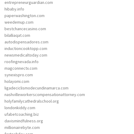
entrepreneurguardian.com
hibaby.info
paperwashington.com
weedemup.com
bestchancecasino.com
bilalliaqat.com
autodispensadores.com
inductioncooktopp.com
newsmedicaltoday.com
roofingnevada.info
magconnectx.com
synexispro.com
holayomi.com
ligadeciclismodecundinamarca.com
nashvilleworkerscompensationattorney.com
holyfamilycathedralschool.org
londonkiddy.com
ufabetcoaching.biz
davismindfulness.org
millionairebyte.com