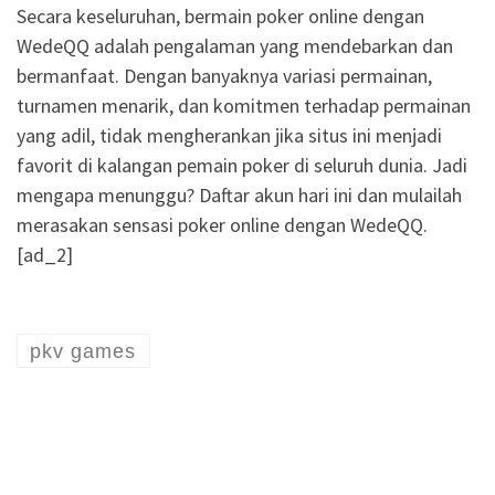
Secara keseluruhan, bermain poker online dengan
WedeQQ adalah pengalaman yang mendebarkan dan
bermanfaat. Dengan banyaknya variasi permainan,
turnamen menarik, dan komitmen terhadap permainan
yang adil, tidak mengherankan jika situs ini menjadi
favorit di kalangan pemain poker di seluruh dunia. Jadi
mengapa menunggu? Daftar akun hari ini dan mulailah
merasakan sensasi poker online dengan WedeQQ.
[ad_2]
pkv games