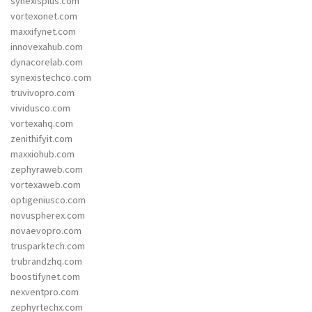
synexisplus.com
vortexonet.com
maxxifynet.com
innovexahub.com
dynacorelab.com
synexistechco.com
truvivopro.com
vividusco.com
vortexahq.com
zenithifyit.com
maxxiohub.com
zephyraweb.com
vortexaweb.com
optigeniusco.com
novuspherex.com
novaevopro.com
trusparktech.com
trubrandzhq.com
boostifynet.com
nexventpro.com
zephyrtechx.com