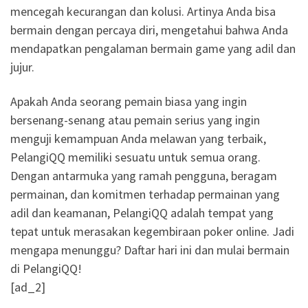
mencegah kecurangan dan kolusi. Artinya Anda bisa
bermain dengan percaya diri, mengetahui bahwa Anda
mendapatkan pengalaman bermain game yang adil dan
jujur.
Apakah Anda seorang pemain biasa yang ingin
bersenang-senang atau pemain serius yang ingin
menguji kemampuan Anda melawan yang terbaik,
PelangiQQ memiliki sesuatu untuk semua orang.
Dengan antarmuka yang ramah pengguna, beragam
permainan, dan komitmen terhadap permainan yang
adil dan keamanan, PelangiQQ adalah tempat yang
tepat untuk merasakan kegembiraan poker online. Jadi
mengapa menunggu? Daftar hari ini dan mulai bermain
di PelangiQQ!
[ad_2]