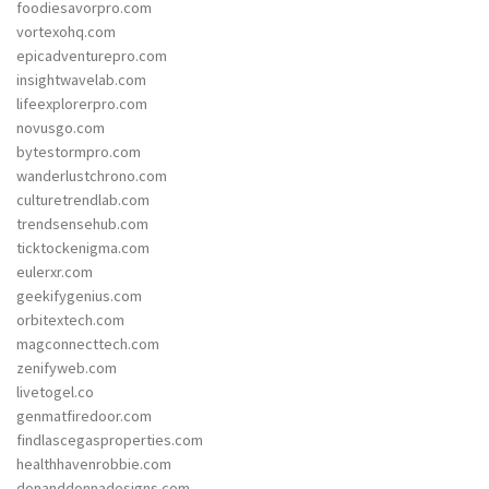
foodiesavorpro.com
vortexohq.com
epicadventurepro.com
insightwavelab.com
lifeexplorerpro.com
novusgo.com
bytestormpro.com
wanderlustchrono.com
culturetrendlab.com
trendsensehub.com
ticktockenigma.com
eulerxr.com
geekifygenius.com
orbitextech.com
magconnecttech.com
zenifyweb.com
livetogel.co
genmatfiredoor.com
findlascegasproperties.com
healthhavenrobbie.com
donanddonnadesigns.com