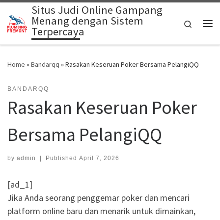
Situs Judi Online Gampang
Skip to content
Menang dengan Sistem
Search
Terpercaya
Me
Home
»
Bandarqq
»
Rasakan Keseruan Poker Bersama PelangiQQ
BANDARQQ
Rasakan Keseruan Poker
Bersama PelangiQQ
by
admin
|
Published
April 7, 2026
[ad_1]
Jika Anda seorang penggemar poker dan mencari
platform online baru dan menarik untuk dimainkan,