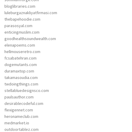
bloglibraries.com
luleburgaznakliyatfirmasi.com
thebapehoodie.com
parasosyal.com
enticingmuslim.com
goodhealthsoundwealth.com
elenapoems.com
hellmouseretro.com
fcsabatehran.com
dogemutants.com
duramaxtop.com
takamasoudia.com
twdoingthings.com
stellabluedesignsco.com
paulsauthor.com
desirablecodeful.com
flexigennet.com
heronameclub.com
medmarket.io
outdoortablez.com