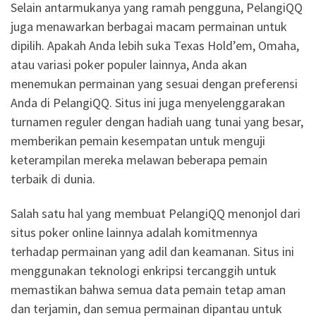
Selain antarmukanya yang ramah pengguna, PelangiQQ
juga menawarkan berbagai macam permainan untuk
dipilih. Apakah Anda lebih suka Texas Hold’em, Omaha,
atau variasi poker populer lainnya, Anda akan
menemukan permainan yang sesuai dengan preferensi
Anda di PelangiQQ. Situs ini juga menyelenggarakan
turnamen reguler dengan hadiah uang tunai yang besar,
memberikan pemain kesempatan untuk menguji
keterampilan mereka melawan beberapa pemain
terbaik di dunia.
Salah satu hal yang membuat PelangiQQ menonjol dari
situs poker online lainnya adalah komitmennya
terhadap permainan yang adil dan keamanan. Situs ini
menggunakan teknologi enkripsi tercanggih untuk
memastikan bahwa semua data pemain tetap aman
dan terjamin, dan semua permainan dipantau untuk