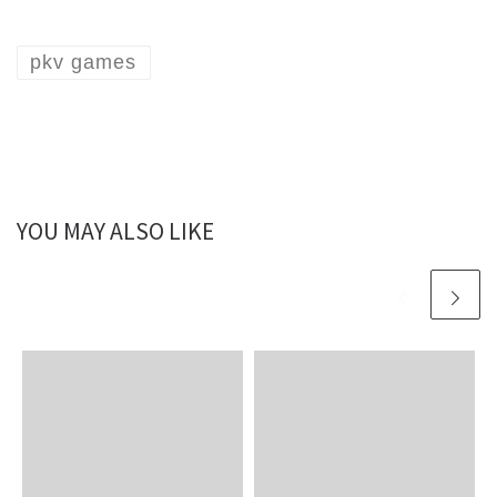
pkv games
YOU MAY ALSO LIKE