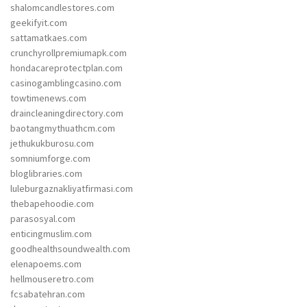
shalomcandlestores.com
geekifyit.com
sattamatkaes.com
crunchyrollpremiumapk.com
hondacareprotectplan.com
casinogamblingcasino.com
towtimenews.com
draincleaningdirectory.com
baotangmythuathcm.com
jethukukburosu.com
somniumforge.com
bloglibraries.com
luleburgaznakliyatfirmasi.com
thebapehoodie.com
parasosyal.com
enticingmuslim.com
goodhealthsoundwealth.com
elenapoems.com
hellmouseretro.com
fcsabatehran.com