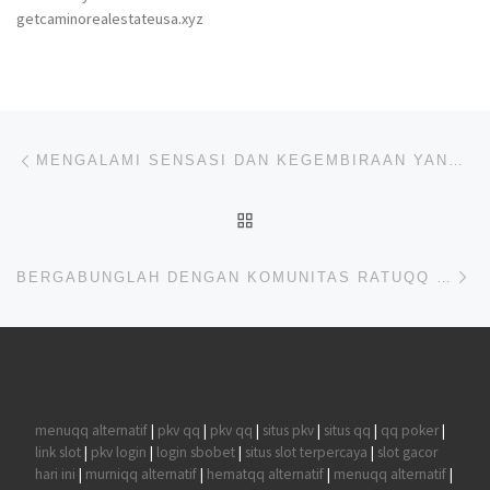
getcaminorealestateusa.xyz
Post navigation
Previous post
MENGALAMI SENSASI DAN KEGEMBIRAAN YANG TAK TERTANDINGI DI KASINO VIRTUAL CHAMPIONQQ
BACK TO POST LIST
Ne
BERGABUNGLAH DENGAN KOMUNITAS RATUQQ DAN SELAMI DUNIA KEUNGGULAN GAME
menuqq alternatif
|
pkv qq
|
pkv qq
|
situs pkv
|
situs qq
|
qq poker
|
link slot
|
pkv login
|
login sbobet
|
situs slot terpercaya
|
slot gacor
hari ini
|
murniqq alternatif
|
hematqq alternatif
|
menuqq alternatif
|