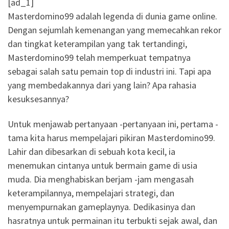
[ad_1]
Masterdomino99 adalah legenda di dunia game online.
Dengan sejumlah kemenangan yang memecahkan rekor
dan tingkat keterampilan yang tak tertandingi,
Masterdomino99 telah memperkuat tempatnya
sebagai salah satu pemain top di industri ini. Tapi apa
yang membedakannya dari yang lain? Apa rahasia
kesuksesannya?
Untuk menjawab pertanyaan -pertanyaan ini, pertama -
tama kita harus mempelajari pikiran Masterdomino99.
Lahir dan dibesarkan di sebuah kota kecil, ia
menemukan cintanya untuk bermain game di usia
muda. Dia menghabiskan berjam -jam mengasah
keterampilannya, mempelajari strategi, dan
menyempurnakan gameplaynya. Dedikasinya dan
hasratnya untuk permainan itu terbukti sejak awal, dan