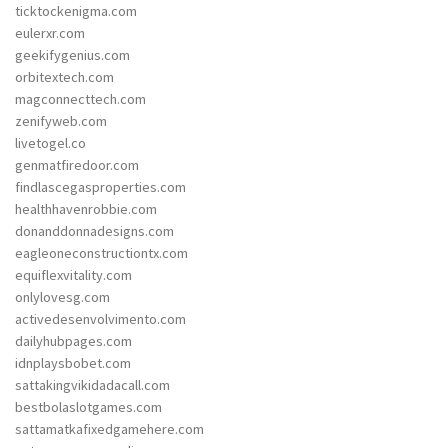
ticktockenigma.com
eulerxr.com
geekifygenius.com
orbitextech.com
magconnecttech.com
zenifyweb.com
livetogel.co
genmatfiredoor.com
findlascegasproperties.com
healthhavenrobbie.com
donanddonnadesigns.com
eagleoneconstructiontx.com
equiflexvitality.com
onlylovesg.com
activedesenvolvimento.com
dailyhubpages.com
idnplaysbobet.com
sattakingvikidadacall.com
bestbolaslotgames.com
sattamatkafixedgamehere.com