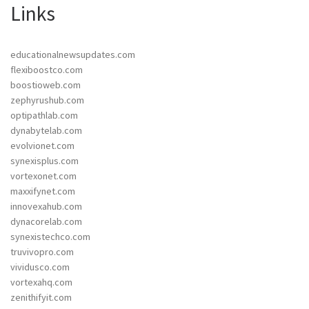
Links
educationalnewsupdates.com
flexiboostco.com
boostioweb.com
zephyrushub.com
optipathlab.com
dynabytelab.com
evolvionet.com
synexisplus.com
vortexonet.com
maxxifynet.com
innovexahub.com
dynacorelab.com
synexistechco.com
truvivopro.com
vividusco.com
vortexahq.com
zenithifyit.com