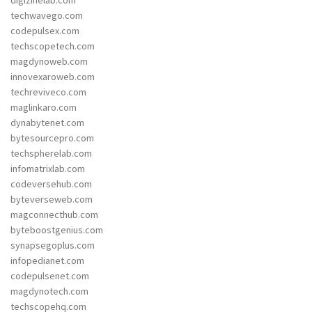
digizinelab.com
techwavego.com
codepulsex.com
techscopetech.com
magdynoweb.com
innovexaroweb.com
techreviveco.com
maglinkaro.com
dynabytenet.com
bytesourcepro.com
techspherelab.com
infomatrixlab.com
codeversehub.com
byteverseweb.com
magconnecthub.com
byteboostgenius.com
synapsegoplus.com
infopedianet.com
codepulsenet.com
magdynotech.com
techscopehq.com