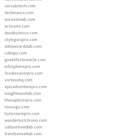
versalotech.com
techmaxco.com
exceedolab.com
activaxio.com
dynabytesco.com
stylegurupro.com
datawizardslab.com
cubiqio.com
geeklifechronicle.com
infospherepro.com
foodiesavorpro.com
vortexohq.com
epicadventurepro.com
insightwavelab.com
lifeexplorerpro.com
novusgo.com
bytestormpro.com
wanderlustchrono.com
culturetrendlab.com
trendsensehub.com