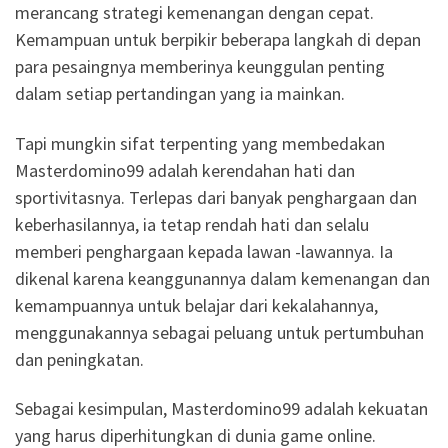
merancang strategi kemenangan dengan cepat.
Kemampuan untuk berpikir beberapa langkah di depan
para pesaingnya memberinya keunggulan penting
dalam setiap pertandingan yang ia mainkan.
Tapi mungkin sifat terpenting yang membedakan
Masterdomino99 adalah kerendahan hati dan
sportivitasnya. Terlepas dari banyak penghargaan dan
keberhasilannya, ia tetap rendah hati dan selalu
memberi penghargaan kepada lawan -lawannya. Ia
dikenal karena keanggunannya dalam kemenangan dan
kemampuannya untuk belajar dari kekalahannya,
menggunakannya sebagai peluang untuk pertumbuhan
dan peningkatan.
Sebagai kesimpulan, Masterdomino99 adalah kekuatan
yang harus diperhitungkan di dunia game online.