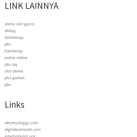
LINK LAINNYA
demo slot gacor
ahliqq
dominoqq
pkv
bandarqq
poker online
pkv qq
slot demo
pkv games
pkv
Links
whymydoggy.com
digitalearnweb.com
interbolaslot.org