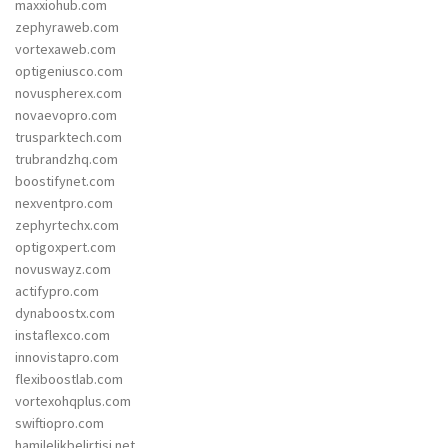
maxxiohub.com
zephyraweb.com
vortexaweb.com
optigeniusco.com
novuspherex.com
novaevopro.com
trusparktech.com
trubrandzhq.com
boostifynet.com
nexventpro.com
zephyrtechx.com
optigoxpert.com
novuswayz.com
actifypro.com
dynaboostx.com
instaflexco.com
innovistapro.com
flexiboostlab.com
vortexohqplus.com
swiftiopro.com
hamilelikbelirtisi.net