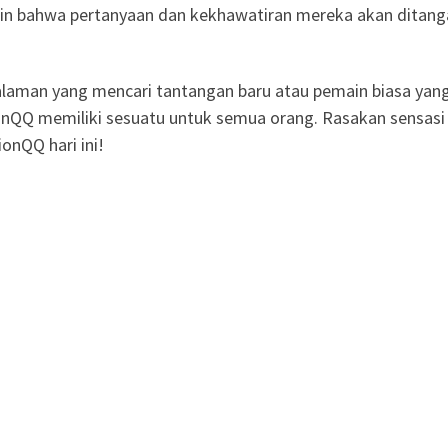
akin bahwa pertanyaan dan kekhawatiran mereka akan ditang
alaman yang mencari tantangan baru atau pemain biasa yan
onQQ memiliki sesuatu untuk semua orang. Rasakan sensasi
onQQ hari ini!