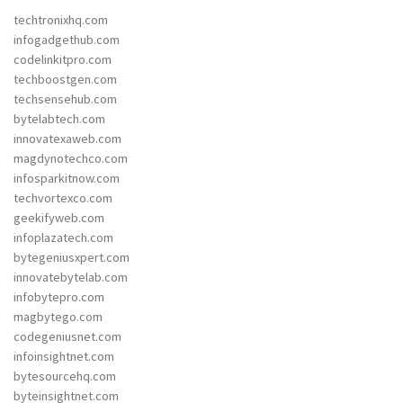
techtronixhq.com
infogadgethub.com
codelinkitpro.com
techboostgen.com
techsensehub.com
bytelabtech.com
innovatexaweb.com
magdynotechco.com
infosparkitnow.com
techvortexco.com
geekifyweb.com
infoplazatech.com
bytegeniusxpert.com
innovatebytelab.com
infobytepro.com
magbytego.com
codegeniusnet.com
infoinsightnet.com
bytesourcehq.com
byteinsightnet.com