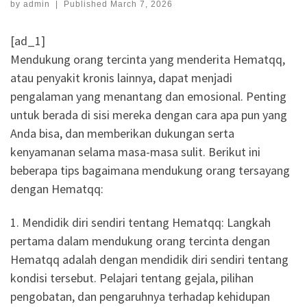
by
admin
|
Published
March 7, 2026
[ad_1]
Mendukung orang tercinta yang menderita Hematqq,
atau penyakit kronis lainnya, dapat menjadi
pengalaman yang menantang dan emosional. Penting
untuk berada di sisi mereka dengan cara apa pun yang
Anda bisa, dan memberikan dukungan serta
kenyamanan selama masa-masa sulit. Berikut ini
beberapa tips bagaimana mendukung orang tersayang
dengan Hematqq:
1. Mendidik diri sendiri tentang Hematqq: Langkah
pertama dalam mendukung orang tercinta dengan
Hematqq adalah dengan mendidik diri sendiri tentang
kondisi tersebut. Pelajari tentang gejala, pilihan
pengobatan, dan pengaruhnya terhadap kehidupan