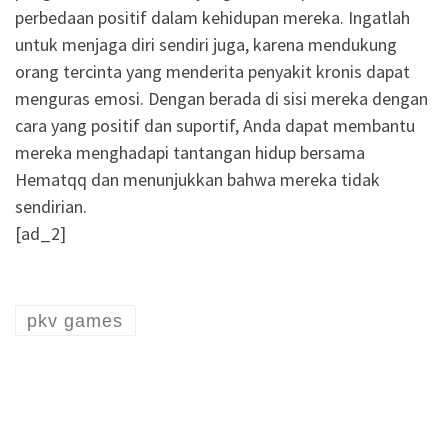
perbedaan positif dalam kehidupan mereka. Ingatlah
untuk menjaga diri sendiri juga, karena mendukung
orang tercinta yang menderita penyakit kronis dapat
menguras emosi. Dengan berada di sisi mereka dengan
cara yang positif dan suportif, Anda dapat membantu
mereka menghadapi tantangan hidup bersama
Hematqq dan menunjukkan bahwa mereka tidak
sendirian.
[ad_2]
pkv games