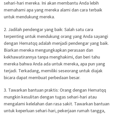
sehari-hari mereka. Ini akan membantu Anda lebih
memahami apa yang mereka alami dan cara terbaik
untuk mendukung mereka.
2. Jadilah pendengar yang baik: Salah satu cara
terpenting untuk mendukung orang yang Anda sayangi
dengan Hematqq adalah menjadi pendengar yang baik.
Biarkan mereka mengungkapkan perasaan dan
kekhawatirannya tanpa menghakimi, dan beri tahu
mereka bahwa Anda ada untuk mereka, apa pun yang
terjadi. Terkadang, memiliki seseorang untuk diajak
bicara dapat membuat perbedaan besar.
3. Tawarkan bantuan praktis: Orang dengan Hematqq
mungkin kesulitan dengan tugas sehari-hari atau
mengalami kelelahan dan rasa sakit. Tawarkan bantuan
untuk keperluan sehari-hari, pekerjaan rumah tangga,