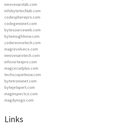
innovexarolab.com
infobytetechlab.com
codespherepro.com
codegenixnet.com
bytesourceweb.com
byteinsightnow.com
coderevivetech.com
magrevolveco.com
innovexarotech.com
infovortexpro.com
magcircuitplus.com
techscopeitnow.com
bytetronixnet.com
bytejetxpert.com
maginspectco.com
magdynogo.com
Links