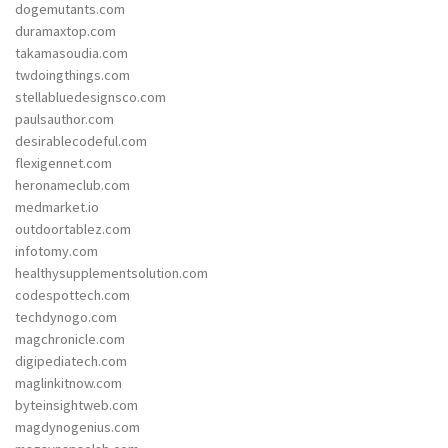
dogemutants.com
duramaxtop.com
takamasoudia.com
twdoingthings.com
stellabluedesignsco.com
paulsauthor.com
desirablecodeful.com
flexigennet.com
heronameclub.com
medmarket.io
outdoortablez.com
infotomy.com
healthysupplementsolution.com
codespottech.com
techdynogo.com
magchronicle.com
digipediatech.com
maglinkitnow.com
byteinsightweb.com
magdynogenius.com