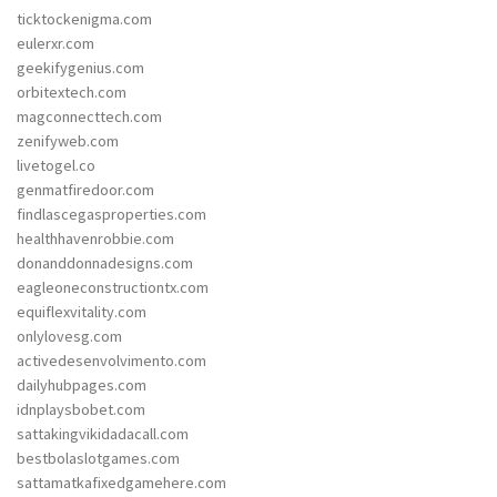
ticktockenigma.com
eulerxr.com
geekifygenius.com
orbitextech.com
magconnecttech.com
zenifyweb.com
livetogel.co
genmatfiredoor.com
findlascegasproperties.com
healthhavenrobbie.com
donanddonnadesigns.com
eagleoneconstructiontx.com
equiflexvitality.com
onlylovesg.com
activedesenvolvimento.com
dailyhubpages.com
idnplaysbobet.com
sattakingvikidadacall.com
bestbolaslotgames.com
sattamatkafixedgamehere.com