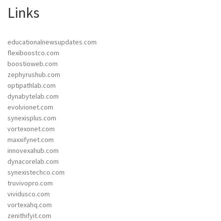
Links
educationalnewsupdates.com
flexiboostco.com
boostioweb.com
zephyrushub.com
optipathlab.com
dynabytelab.com
evolvionet.com
synexisplus.com
vortexonet.com
maxxifynet.com
innovexahub.com
dynacorelab.com
synexistechco.com
truvivopro.com
vividusco.com
vortexahq.com
zenithifyit.com