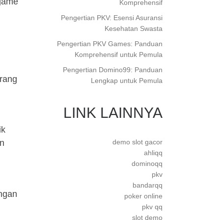
 game
Komprehensif
Pengertian PKV: Esensi Asuransi
Kesehatan Swasta
Pengertian PKV Games: Panduan
Komprehensif untuk Pemula
Pengertian Domino99: Panduan
rang
Lengkap untuk Pemula
LINK LAINNYA
ik
demo slot gacor
en
ahliqq
dominoqq
pkv
bandarqq
engan
poker online
pkv qq
slot demo