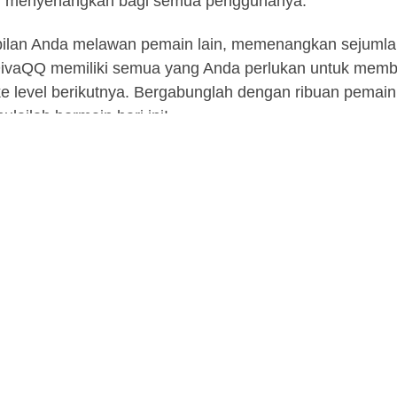
 menyenangkan bagi semua penggunanya.
mpilan Anda melawan pemain lain, memenangkan sejuml
DivaQQ memiliki semua yang Anda perlukan untuk mem
 level berikutnya. Bergabunglah dengan ribuan pemain
ailah bermain hari ini!