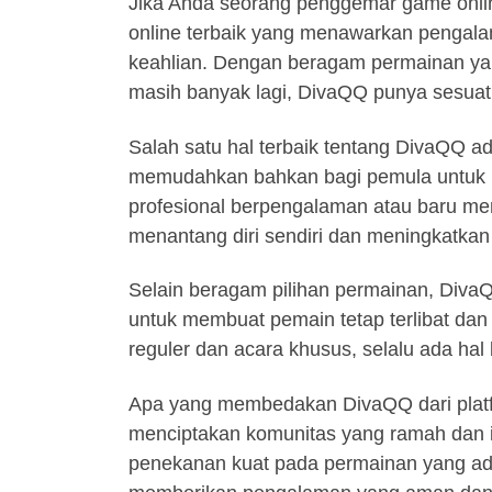
Jika Anda seorang penggemar game onli
online terbaik yang menawarkan pengala
keahlian. Dengan beragam permainan yang
masih banyak lagi, DivaQQ punya sesuat
Salah satu hal terbaik tentang DivaQQ 
memudahkan bahkan bagi pemula untuk b
profesional berpengalaman atau baru m
menantang diri sendiri dan meningkatkan 
Selain beragam pilihan permainan, Diva
untuk membuat pemain tetap terlibat dan
reguler dan acara khusus, selalu ada hal b
Apa yang membedakan DivaQQ dari platf
menciptakan komunitas yang ramah dan i
penekanan kuat pada permainan yang ad