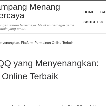
 Gampang Menang
HOME
BA
ercaya
SBOBET88
engan sistem terpercaya. Mainkan berbagai game
rmain yang aman.
enyenangkan: Platform Permainan Online Terbaik
vaQQ yang Menyenangkan:
 Online Terbaik