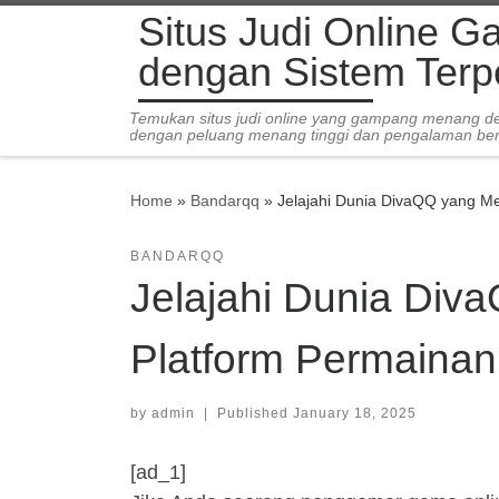
Situs Judi Online
Skip to content
dengan Sistem Terp
Temukan situs judi online yang gampang menang d
dengan peluang menang tinggi dan pengalaman be
Home
»
Bandarqq
»
Jelajahi Dunia DivaQQ yang M
BANDARQQ
Jelajahi Dunia Di
Platform Permainan
by
admin
|
Published
January 18, 2025
[ad_1]