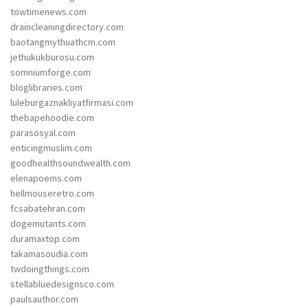
towtimenews.com
draincleaningdirectory.com
baotangmythuathcm.com
jethukukburosu.com
somniumforge.com
bloglibraries.com
luleburgaznakliyatfirmasi.com
thebapehoodie.com
parasosyal.com
enticingmuslim.com
goodhealthsoundwealth.com
elenapoems.com
hellmouseretro.com
fcsabatehran.com
dogemutants.com
duramaxtop.com
takamasoudia.com
twdoingthings.com
stellabluedesignsco.com
paulsauthor.com