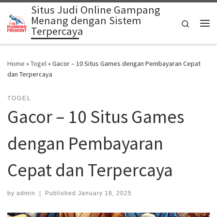
Situs Judi Online Gampang
Skip to content
Menang dengan Sistem
Search
Terpercaya
Me
Home
»
Togel
»
Gacor – 10 Situs Games dengan Pembayaran Cepat
dan Terpercaya
TOGEL
Gacor – 10 Situs Games
dengan Pembayaran
Cepat dan Terpercaya
by
admin
|
Published
January 18, 2025