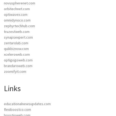
novuspherenet.com
orbitechnet.com
optiwavex.com
omnidynoco.com
zephyrtechhub.com
truzestweb.com
synapsexpert.com
zentarolab.com
quikbiznow.com
xceleroweb.com
optigogoweb.com
brandaroweb.com
zoomifyit.com
Links
educationalnewsupdates.com
flexiboostco.com
boostioweb.com