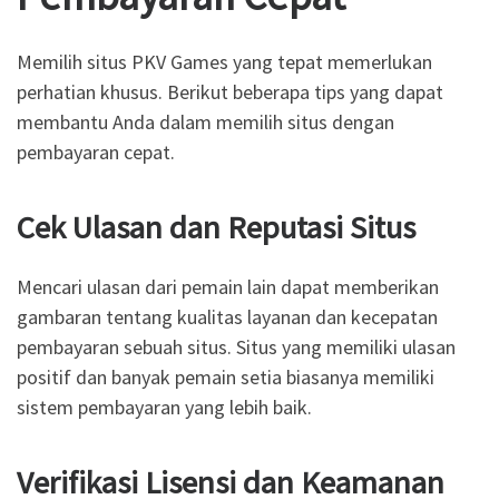
Memilih situs PKV Games yang tepat memerlukan
perhatian khusus. Berikut beberapa tips yang dapat
membantu Anda dalam memilih situs dengan
pembayaran cepat.
Cek Ulasan dan Reputasi Situs
Mencari ulasan dari pemain lain dapat memberikan
gambaran tentang kualitas layanan dan kecepatan
pembayaran sebuah situs. Situs yang memiliki ulasan
positif dan banyak pemain setia biasanya memiliki
sistem pembayaran yang lebih baik.
Verifikasi Lisensi dan Keamanan