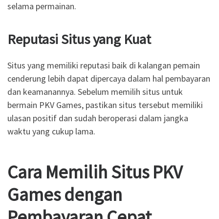
selama permainan.
Reputasi Situs yang Kuat
Situs yang memiliki reputasi baik di kalangan pemain
cenderung lebih dapat dipercaya dalam hal pembayaran
dan keamanannya. Sebelum memilih situs untuk
bermain PKV Games, pastikan situs tersebut memiliki
ulasan positif dan sudah beroperasi dalam jangka
waktu yang cukup lama.
Cara Memilih Situs PKV
Games dengan
Pembayaran Cepat