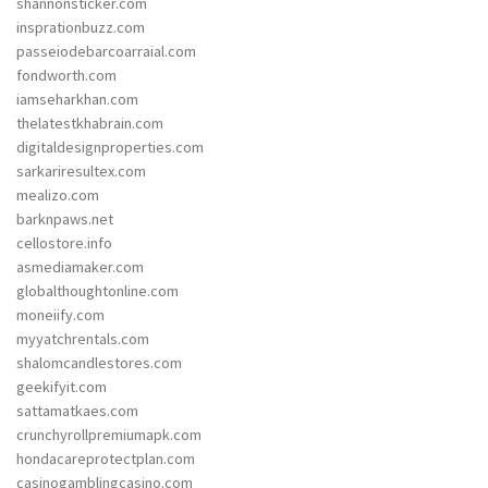
shannonsticker.com
insprationbuzz.com
passeiodebarcoarraial.com
fondworth.com
iamseharkhan.com
thelatestkhabrain.com
digitaldesignproperties.com
sarkariresultex.com
mealizo.com
barknpaws.net
cellostore.info
asmediamaker.com
globalthoughtonline.com
moneiify.com
myyatchrentals.com
shalomcandlestores.com
geekifyit.com
sattamatkaes.com
crunchyrollpremiumapk.com
hondacareprotectplan.com
casinogamblingcasino.com