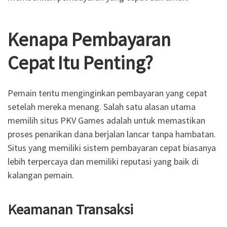
Kenapa Pembayaran
Cepat Itu Penting?
Pemain tentu menginginkan pembayaran yang cepat
setelah mereka menang. Salah satu alasan utama
memilih situs PKV Games adalah untuk memastikan
proses penarikan dana berjalan lancar tanpa hambatan.
Situs yang memiliki sistem pembayaran cepat biasanya
lebih terpercaya dan memiliki reputasi yang baik di
kalangan pemain.
Keamanan Transaksi