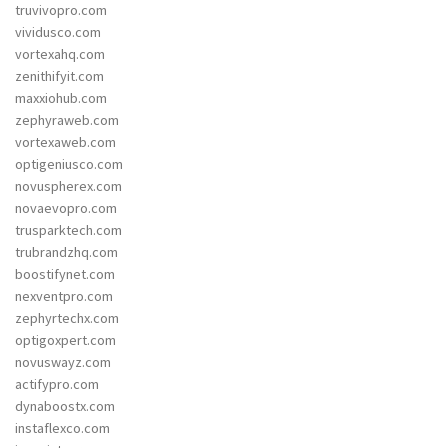
truvivopro.com
vividusco.com
vortexahq.com
zenithifyit.com
maxxiohub.com
zephyraweb.com
vortexaweb.com
optigeniusco.com
novuspherex.com
novaevopro.com
trusparktech.com
trubrandzhq.com
boostifynet.com
nexventpro.com
zephyrtechx.com
optigoxpert.com
novuswayz.com
actifypro.com
dynaboostx.com
instaflexco.com