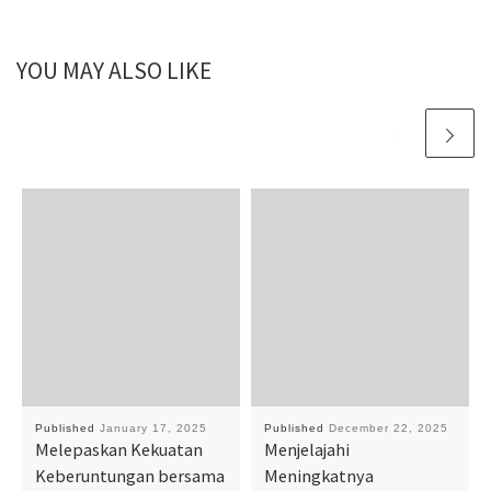
YOU MAY ALSO LIKE
Published
January 17, 2025
Published
December 22, 2025
Melepaskan Kekuatan
Menjelajahi
Keberuntungan bersama
Meningkatnya