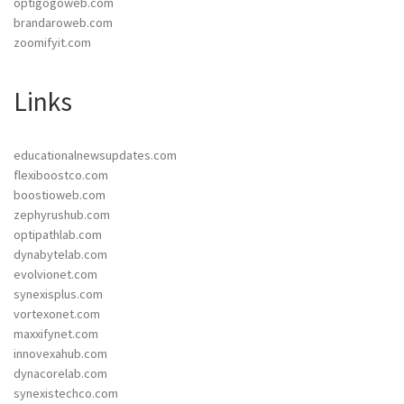
optigogoweb.com
brandaroweb.com
zoomifyit.com
Links
educationalnewsupdates.com
flexiboostco.com
boostioweb.com
zephyrushub.com
optipathlab.com
dynabytelab.com
evolvionet.com
synexisplus.com
vortexonet.com
maxxifynet.com
innovexahub.com
dynacorelab.com
synexistechco.com