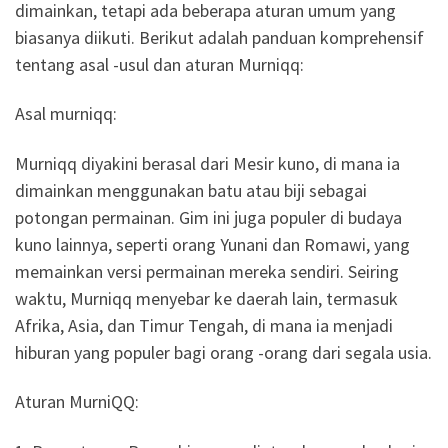
dimainkan, tetapi ada beberapa aturan umum yang
biasanya diikuti. Berikut adalah panduan komprehensif
tentang asal -usul dan aturan Murniqq:
Asal murniqq:
Murniqq diyakini berasal dari Mesir kuno, di mana ia
dimainkan menggunakan batu atau biji sebagai
potongan permainan. Gim ini juga populer di budaya
kuno lainnya, seperti orang Yunani dan Romawi, yang
memainkan versi permainan mereka sendiri. Seiring
waktu, Murniqq menyebar ke daerah lain, termasuk
Afrika, Asia, dan Timur Tengah, di mana ia menjadi
hiburan yang populer bagi orang -orang dari segala usia.
Aturan MurniQQ: