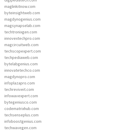
digipediatech.com
maglinkitnow.com
byteinsightweb.com
magdynogenius.com
magsynapselab.com
techtronixgen.com
innovextechpro.com
magcircuitweb.com
techscopexpert.com
techpediaweb.com
bytelabgenius.com
innovatetechco.com
magdynopro.com
infoplazapro.com
techreviveit.com
infowavexpert.com
bytegeniusco.com
codematrixhub.com
techsenseplus.com
infoboostgenius.com
techwavegen.com