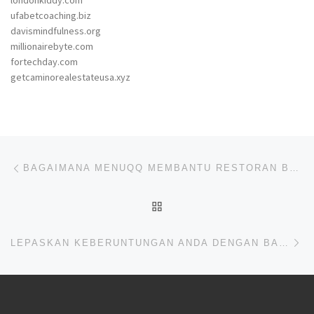
londonkiddy.com
ufabetcoaching.biz
davismindfulness.org
millionairebyte.com
fortechday.com
getcaminorealestateusa.xyz
Post navigation
Previous post
BAGAIMANA MENUQQ MEMBANTU RESTORAN BERKEMBANG DI ERA DIGITAL
BACK TO POST LIST
Ne
LEPASKAN KEBERUNTUNGAN ANDA DENGAN BANDARJUDIQQ: TIPS DAN STRATEGI