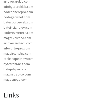
innovexarolab.com
infobytetechlab.com
codespherepro.com
codegenixnet.com
bytesourceweb.com
byteinsightnow.com
coderevivetech.com
magrevolveco.com
innovexarotech.com
infovortexpro.com
magcircuitplus.com
techscopeitnow.com
bytetronixnet.com
bytejetxpert.com
maginspectco.com
magdynogo.com
Links