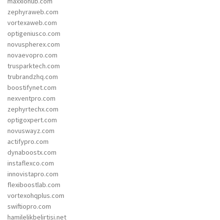
maxxiohub.com
zephyraweb.com
vortexaweb.com
optigeniusco.com
novuspherex.com
novaevopro.com
trusparktech.com
trubrandzhq.com
boostifynet.com
nexventpro.com
zephyrtechx.com
optigoxpert.com
novuswayz.com
actifypro.com
dynaboostx.com
instaflexco.com
innovistapro.com
flexiboostlab.com
vortexohqplus.com
swiftiopro.com
hamilelikbelirtisi.net