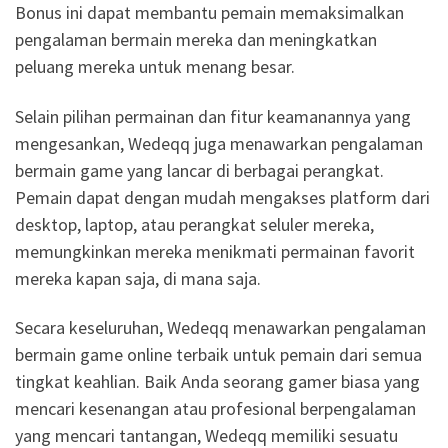
Bonus ini dapat membantu pemain memaksimalkan
pengalaman bermain mereka dan meningkatkan
peluang mereka untuk menang besar.
Selain pilihan permainan dan fitur keamanannya yang
mengesankan, Wedeqq juga menawarkan pengalaman
bermain game yang lancar di berbagai perangkat.
Pemain dapat dengan mudah mengakses platform dari
desktop, laptop, atau perangkat seluler mereka,
memungkinkan mereka menikmati permainan favorit
mereka kapan saja, di mana saja.
Secara keseluruhan, Wedeqq menawarkan pengalaman
bermain game online terbaik untuk pemain dari semua
tingkat keahlian. Baik Anda seorang gamer biasa yang
mencari kesenangan atau profesional berpengalaman
yang mencari tantangan, Wedeqq memiliki sesuatu