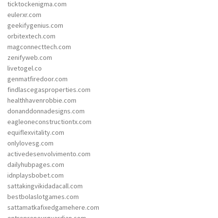
ticktockenigma.com
eulerxr.com
geekifygenius.com
orbitextech.com
magconnecttech.com
zenifyweb.com
livetogel.co
genmatfiredoor.com
findlascegasproperties.com
healthhavenrobbie.com
donanddonnadesigns.com
eagleoneconstructiontx.com
equiflexvitality.com
onlylovesg.com
activedesenvolvimento.com
dailyhubpages.com
idnplaysbobet.com
sattakingvikidadacall.com
bestbolaslotgames.com
sattamatkafixedgamehere.com