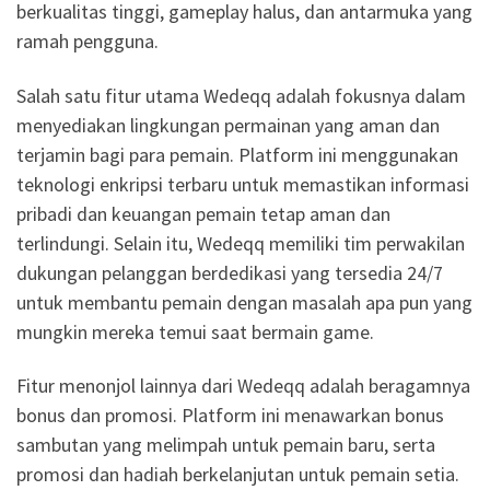
berkualitas tinggi, gameplay halus, dan antarmuka yang
ramah pengguna.
Salah satu fitur utama Wedeqq adalah fokusnya dalam
menyediakan lingkungan permainan yang aman dan
terjamin bagi para pemain. Platform ini menggunakan
teknologi enkripsi terbaru untuk memastikan informasi
pribadi dan keuangan pemain tetap aman dan
terlindungi. Selain itu, Wedeqq memiliki tim perwakilan
dukungan pelanggan berdedikasi yang tersedia 24/7
untuk membantu pemain dengan masalah apa pun yang
mungkin mereka temui saat bermain game.
Fitur menonjol lainnya dari Wedeqq adalah beragamnya
bonus dan promosi. Platform ini menawarkan bonus
sambutan yang melimpah untuk pemain baru, serta
promosi dan hadiah berkelanjutan untuk pemain setia.