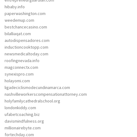
entrepreneurguardian.com
hibaby.info
paperwashington.com
weedemup.com
bestchancecasino.com
bilalliaqat.com
autodispensadores.com
inductioncooktopp.com
newsmedicaltoday.com
roofingnevada.info
magconnectx.com
synexispro.com
holayomi.com
ligadeciclismodecundinamarca.com
nashvilleworkerscompensationattorney.com
holyfamilycathedralschool.org
londonkiddy.com
ufabetcoaching.biz
davismindfulness.org
millionairebyte.com
fortechday.com