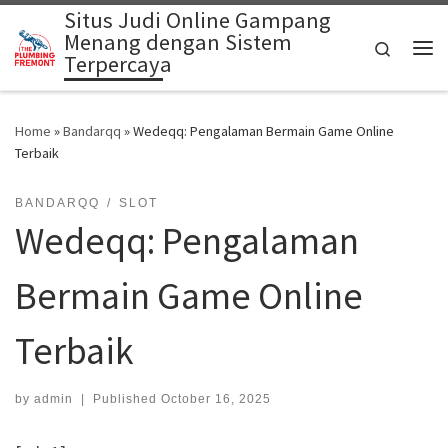
Situs Judi Online Gampang
Skip to content
Menang dengan Sistem
Search
Terpercaya
Me
Home
»
Bandarqq
»
Wedeqq: Pengalaman Bermain Game Online
Terbaik
BANDARQQ
SLOT
Wedeqq: Pengalaman
Bermain Game Online
Terbaik
by
admin
|
Published
October 16, 2025