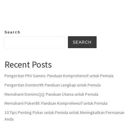
Search
SEARCH
Recent Posts
Pengertian PKV Games: Panduan Komprehensif untuk Pemula
Pengertian Domino99: Panduan Lengkap untuk Pemula
Memahami DominoQQ: Panduan Utama untuk Pemula
Memahami Poker88: Panduan Komprehensif untuk Pemula
10 Tips Penting Poker untuk Pemula untuk Meningkatkan Permainan
Anda