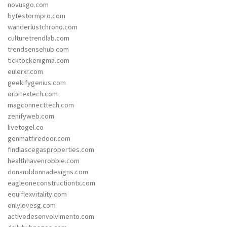
novusgo.com
bytestormpro.com
wanderlustchrono.com
culturetrendlab.com
trendsensehub.com
ticktockenigma.com
eulerxr.com
geekifygenius.com
orbitextech.com
magconnecttech.com
zenifyweb.com
livetogel.co
genmatfiredoor.com
findlascegasproperties.com
healthhavenrobbie.com
donanddonnadesigns.com
eagleoneconstructiontx.com
equiflexvitality.com
onlylovesg.com
activedesenvolvimento.com