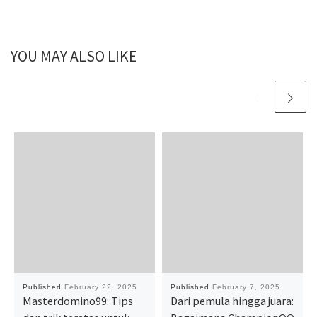
YOU MAY ALSO LIKE
Published
February 22, 2025
Published
February 7, 2025
Masterdomino99: Tips
Dari pemula hingga juara: