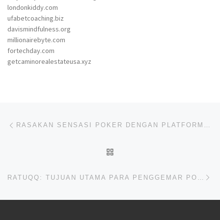
londonkiddy.com
ufabetcoaching.biz
davismindfulness.org
millionairebyte.com
fortechday.com
getcaminorealestateusa.xyz
Post navigation
Previous post
RASAKAN SENSASI POKER DENGAN PLATFORM MUTAKHIR CHAMPIONQQ
BACK TO POST LIST
Ne
RATUQQ: TUJUAN UTAMA PARA PENGGEMAR POKER