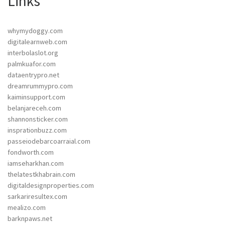
Links
whymydoggy.com
digitalearnweb.com
interbolaslot.org
palmkuafor.com
dataentrypro.net
dreamrummypro.com
kaiminsupport.com
belanjareceh.com
shannonsticker.com
insprationbuzz.com
passeiodebarcoarraial.com
fondworth.com
iamseharkhan.com
thelatestkhabrain.com
digitaldesignproperties.com
sarkariresultex.com
mealizo.com
barknpaws.net