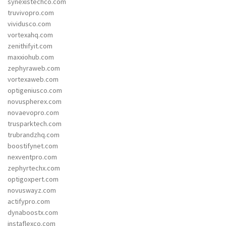
synexistechco.com
truvivopro.com
vividusco.com
vortexahq.com
zenithifyit.com
maxxiohub.com
zephyraweb.com
vortexaweb.com
optigeniusco.com
novuspherex.com
novaevopro.com
trusparktech.com
trubrandzhq.com
boostifynet.com
nexventpro.com
zephyrtechx.com
optigoxpert.com
novuswayz.com
actifypro.com
dynaboostx.com
instaflexco.com