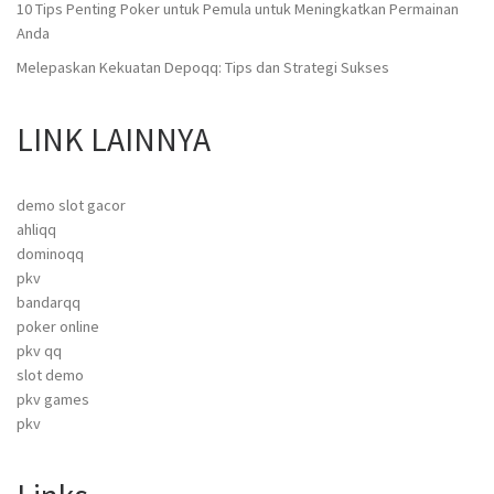
10 Tips Penting Poker untuk Pemula untuk Meningkatkan Permainan
Anda
Melepaskan Kekuatan Depoqq: Tips dan Strategi Sukses
LINK LAINNYA
demo slot gacor
ahliqq
dominoqq
pkv
bandarqq
poker online
pkv qq
slot demo
pkv games
pkv