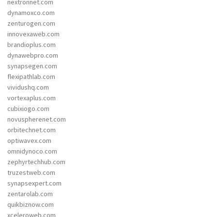
nextronnet.com
dynamoxco.com
zenturogen.com
innovexaweb.com
brandioplus.com
dynawebpro.com
synapsegen.com
flexipathlab.com
vividushq.com
vortexaplus.com
cubixiogo.com
novuspherenet.com
orbitechnet.com
optiwavex.com
omnidynoco.com
zephyrtechhub.com
truzestweb.com
synapsexpert.com
zentarolab.com
quikbiznow.com
xceleroweb.com