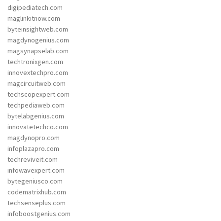
digipediatech.com
maglinkitnow.com
byteinsightweb.com
magdynogenius.com
magsynapselab.com
techtronixgen.com
innovextechpro.com
magcircuitweb.com
techscopexpert.com
techpediaweb.com
bytelabgenius.com
innovatetechco.com
magdynopro.com
infoplazapro.com
techreviveit.com
infowavexpert.com
bytegeniusco.com
codematrixhub.com
techsenseplus.com
infoboostgenius.com