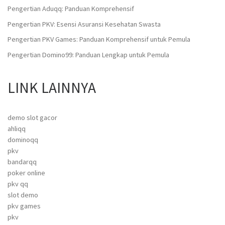
Pengertian Aduqq: Panduan Komprehensif
Pengertian PKV: Esensi Asuransi Kesehatan Swasta
Pengertian PKV Games: Panduan Komprehensif untuk Pemula
Pengertian Domino99: Panduan Lengkap untuk Pemula
LINK LAINNYA
demo slot gacor
ahliqq
dominoqq
pkv
bandarqq
poker online
pkv qq
slot demo
pkv games
pkv