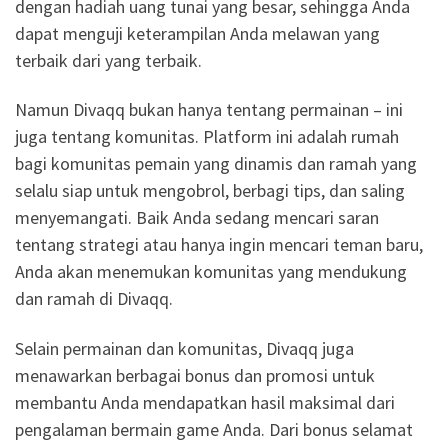
dengan hadiah uang tunai yang besar, sehingga Anda
dapat menguji keterampilan Anda melawan yang
terbaik dari yang terbaik.
Namun Divaqq bukan hanya tentang permainan – ini
juga tentang komunitas. Platform ini adalah rumah
bagi komunitas pemain yang dinamis dan ramah yang
selalu siap untuk mengobrol, berbagi tips, dan saling
menyemangati. Baik Anda sedang mencari saran
tentang strategi atau hanya ingin mencari teman baru,
Anda akan menemukan komunitas yang mendukung
dan ramah di Divaqq.
Selain permainan dan komunitas, Divaqq juga
menawarkan berbagai bonus dan promosi untuk
membantu Anda mendapatkan hasil maksimal dari
pengalaman bermain game Anda. Dari bonus selamat