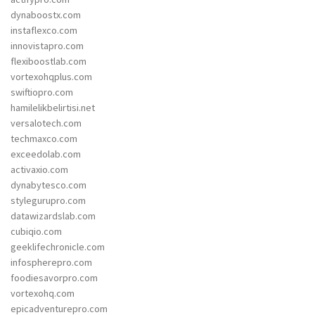
dynaboostx.com
instaflexco.com
innovistapro.com
flexiboostlab.com
vortexohqplus.com
swiftiopro.com
hamilelikbelirtisi.net
versalotech.com
techmaxco.com
exceedolab.com
activaxio.com
dynabytesco.com
stylegurupro.com
datawizardslab.com
cubiqio.com
geeklifechronicle.com
infospherepro.com
foodiesavorpro.com
vortexohq.com
epicadventurepro.com