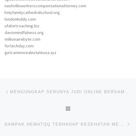
nashvilleworkerscompensationattorney.com
holyfamilycathedralschool.org
londonkiddy.com
ufabetcoaching.biz
davismindfulness.org
millionairebyte.com
fortechday.com
getcaminorealestateusa.xyz
Post navigation
Previous post
MENGUNGKAP SERUNYA JUDI ONLINE BERSAMA ABANGQQ
BACK TO POST LIST
Ne
DAMPAK HEMATQQ TERHADAP KESEHATAN MENTAL: YANG PERLU DIKETAHUI