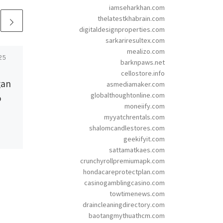
iamseharkhan.com
thelatestkhabrain.com
digitaldesignproperties.com
sarkariresultex.com
mealizo.com
25
Published
October 16, 2024
barknpaws.net
Memperkenalkan
cellostore.info
gan
Fitur Unggulan
asmediamaker.com
globalthoughtonline.com
o
GocengQQ: Wajib
moneiify.com
Dibaca Bagi Para
myyatchrentals.com
Gamer Online
shalomcandlestores.com
geekifyit.com
sattamatkaes.com
[ad_1] Bagi para gamer online
crunchyrollpremiumapk.com
yang mencari platform baru
cari
hondacareprotectplan.com
dan menarik untuk
n dan
casinogamblingcasino.com
memainkan game favoritnya,
towtimenews.com
GocengQQ adalah pilihan
idak
draincleaningdirectory.com
yang wajib dicoba. Situs […]
nan
baotangmythuathcm.com
s