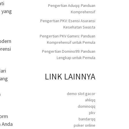
ti
Pengertian Aduqq: Panduan
a yang
Komprehensif
Pengertian PKV: Esensi Asuransi
Kesehatan Swasta
Pengertian PKV Games: Panduan
modern
Komprehensif untuk Pemula
erensi
Pengertian Domino99: Panduan
Lengkap untuk Pemula
ari
LINK LAINNYA
yang
n
demo slot gacor
ahliqq
dominoqq
pkv
form
bandarqq
a Anda
poker online