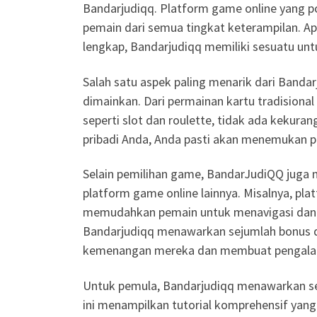
Bandarjudiqq. Platform game online yang 
pemain dari semua tingkat keterampilan. A
lengkap, Bandarjudiqq memiliki sesuatu un
Salah satu aspek paling menarik dari Band
dimainkan. Dari permainan kartu tradisiona
seperti slot dan roulette, tidak ada kekurang
pribadi Anda, Anda pasti akan menemukan p
Selain pemilihan game, BandarJudiQQ juga
platform game online lainnya. Misalnya, pl
memudahkan pemain untuk menavigasi dan m
Bandarjudiqq menawarkan sejumlah bonus
kemenangan mereka dan membuat pengalam
Untuk pemula, Bandarjudiqq menawarkan s
ini menampilkan tutorial komprehensif yan