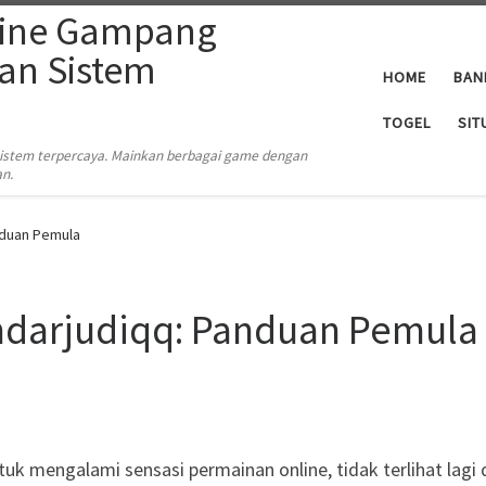
nline Gampang
an Sistem
HOME
BAN
TOGEL
SIT
sistem terpercaya. Mainkan berbagai game dengan
n.
nduan Pemula
ndarjudiqq: Panduan Pemula
uk mengalami sensasi permainan online, tidak terlihat lagi 