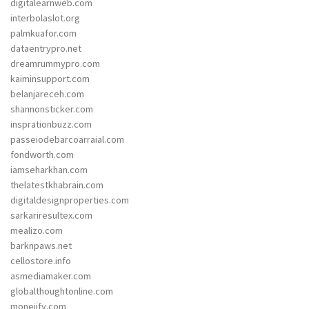
digitalearnweb.com
interbolaslot.org
palmkuafor.com
dataentrypro.net
dreamrummypro.com
kaiminsupport.com
belanjareceh.com
shannonsticker.com
insprationbuzz.com
passeiodebarcoarraial.com
fondworth.com
iamseharkhan.com
thelatestkhabrain.com
digitaldesignproperties.com
sarkariresultex.com
mealizo.com
barknpaws.net
cellostore.info
asmediamaker.com
globalthoughtonline.com
moneiify.com