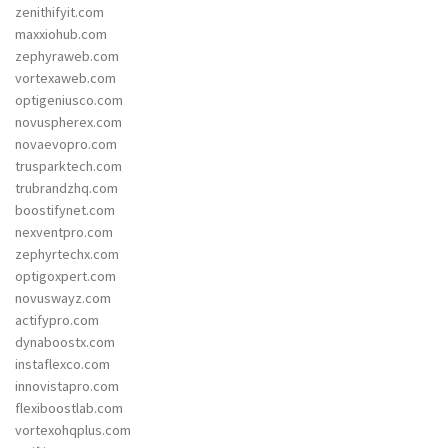
zenithifyit.com
maxxiohub.com
zephyraweb.com
vortexaweb.com
optigeniusco.com
novuspherex.com
novaevopro.com
trusparktech.com
trubrandzhq.com
boostifynet.com
nexventpro.com
zephyrtechx.com
optigoxpert.com
novuswayz.com
actifypro.com
dynaboostx.com
instaflexco.com
innovistapro.com
flexiboostlab.com
vortexohqplus.com