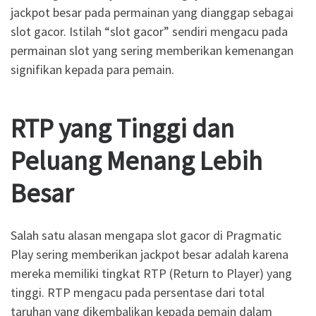
jackpot besar pada permainan yang dianggap sebagai
slot gacor. Istilah “slot gacor” sendiri mengacu pada
permainan slot yang sering memberikan kemenangan
signifikan kepada para pemain.
RTP yang Tinggi dan
Peluang Menang Lebih
Besar
Salah satu alasan mengapa slot gacor di Pragmatic
Play sering memberikan jackpot besar adalah karena
mereka memiliki tingkat RTP (Return to Player) yang
tinggi. RTP mengacu pada persentase dari total
taruhan yang dikembalikan kepada pemain dalam