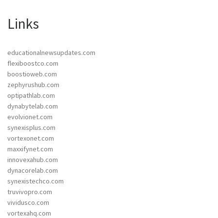
Links
educationalnewsupdates.com
flexiboostco.com
boostioweb.com
zephyrushub.com
optipathlab.com
dynabytelab.com
evolvionet.com
synexisplus.com
vortexonet.com
maxxifynet.com
innovexahub.com
dynacorelab.com
synexistechco.com
truvivopro.com
vividusco.com
vortexahq.com