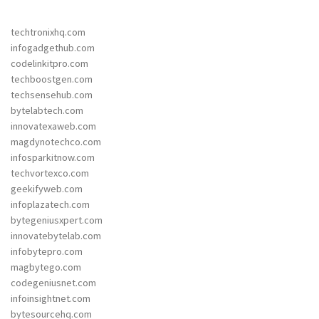
techtronixhq.com
infogadgethub.com
codelinkitpro.com
techboostgen.com
techsensehub.com
bytelabtech.com
innovatexaweb.com
magdynotechco.com
infosparkitnow.com
techvortexco.com
geekifyweb.com
infoplazatech.com
bytegeniusxpert.com
innovatebytelab.com
infobytepro.com
magbytego.com
codegeniusnet.com
infoinsightnet.com
bytesourcehq.com