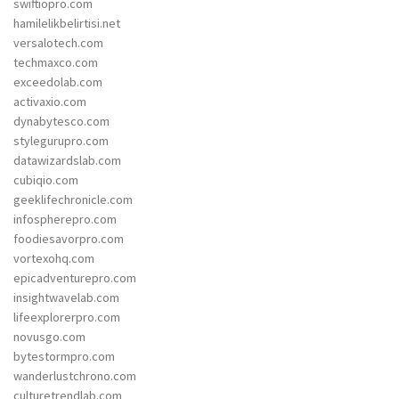
swiftiopro.com
hamilelikbelirtisi.net
versalotech.com
techmaxco.com
exceedolab.com
activaxio.com
dynabytesco.com
stylegurupro.com
datawizardslab.com
cubiqio.com
geeklifechronicle.com
infospherepro.com
foodiesavorpro.com
vortexohq.com
epicadventurepro.com
insightwavelab.com
lifeexplorerpro.com
novusgo.com
bytestormpro.com
wanderlustchrono.com
culturetrendlab.com