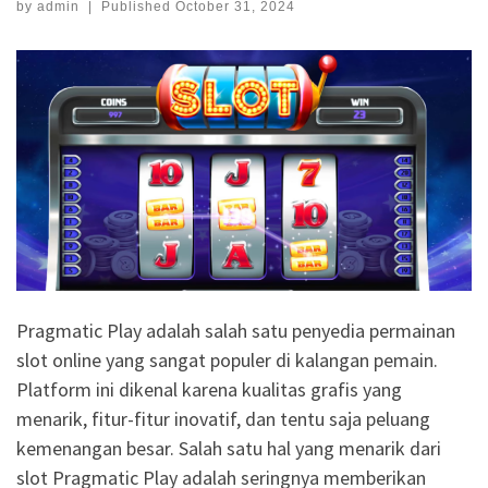
by
admin
|
Published
October 31, 2024
Pragmatic Play adalah salah satu penyedia permainan
slot online yang sangat populer di kalangan pemain.
Platform ini dikenal karena kualitas grafis yang
menarik, fitur-fitur inovatif, dan tentu saja peluang
kemenangan besar. Salah satu hal yang menarik dari
slot Pragmatic Play adalah seringnya memberikan