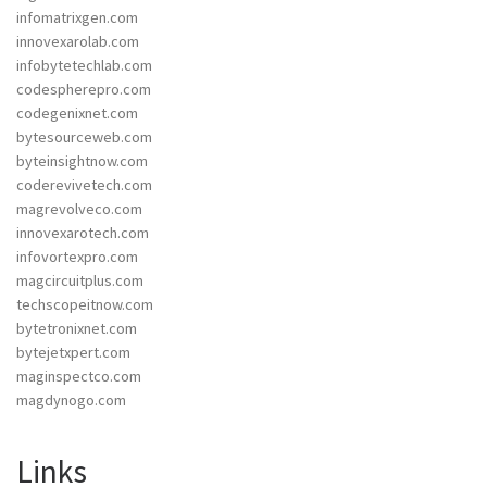
infomatrixgen.com
innovexarolab.com
infobytetechlab.com
codespherepro.com
codegenixnet.com
bytesourceweb.com
byteinsightnow.com
coderevivetech.com
magrevolveco.com
innovexarotech.com
infovortexpro.com
magcircuitplus.com
techscopeitnow.com
bytetronixnet.com
bytejetxpert.com
maginspectco.com
magdynogo.com
Links