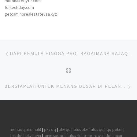
millionairebyte.com
fortechday.com
getcaminorealestateusa.xyz
Post navigation
Previous post
DARI PEMULA HINGGA PRO: BAGAIMANA RAJAQQ DAPAT MEMBANTU ANDA MENGUASAI PERMAINAN POKER
BACK TO POST LIST
Ne
BERSIAPLAH UNTUK MENANG BESAR DI PELANGIQQ: PLATFORM JUDI ONLINE PREMIER
menuqq alternatif
|
pkv qq
|
pkv qq
|
situs pkv
|
situs qq
|
qq poker
|
link slot
|
pkv login
|
login sbobet
|
situs slot terpercaya
|
slot gacor