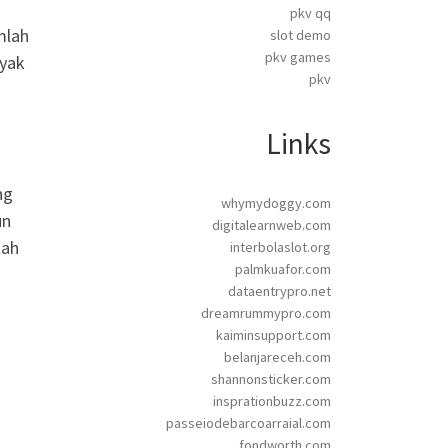
pkv qq
mlah
slot demo
pkv games
nyak
pkv
n
Links
ng
whymydoggy.com
un
digitalearnweb.com
lah
interbolaslot.org
palmkuafor.com
dataentrypro.net
dreamrummypro.com
kaiminsupport.com
belanjareceh.com
shannonsticker.com
insprationbuzz.com
passeiodebarcoarraial.com
fondworth.com