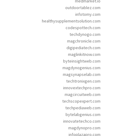
medmarket.io
outdoortablez.com
infotomy.com
healthysupplementsolution.com
codespottech.com
techdynogo.com
magchronicle.com
digipediatech.com
maglinkitnow.com
byteinsightweb.com
magdynogenius.com
magsynapselab.com
techtronixgen.com
innovextechpro.com
magcircuitweb.com
techscopexpert.com
techpediaweb.com
bytelabgenius.com
innovatetechco.com
magdynopro.com
infoplazapro.com