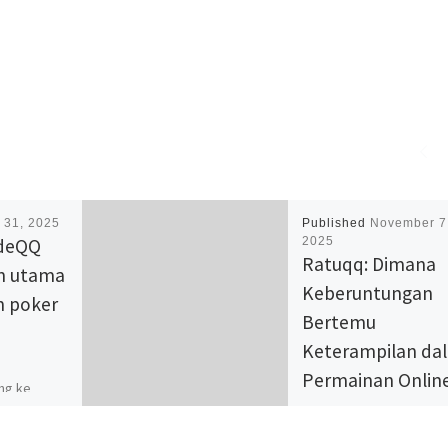
 31, 2025
Published
November 7
deQQ
2025
Ratuqq: Dimana
an utama
Keberuntungan
n poker
Bertemu
Keterampilan da
Permainan Onlin
ang ke
 banyak
a untuk
[ad_1] Dalam dunia gam