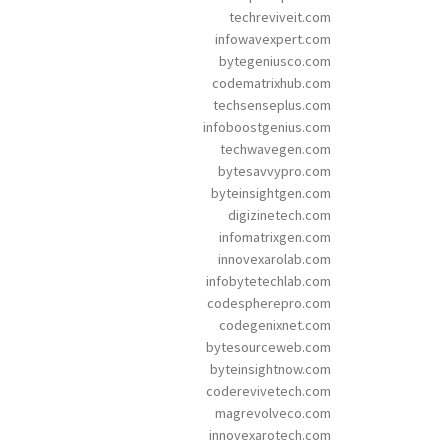
techreviveit.com
infowavexpert.com
bytegeniusco.com
codematrixhub.com
techsenseplus.com
infoboostgenius.com
techwavegen.com
bytesavvypro.com
byteinsightgen.com
digizinetech.com
infomatrixgen.com
innovexarolab.com
infobytetechlab.com
codespherepro.com
codegenixnet.com
bytesourceweb.com
byteinsightnow.com
coderevivetech.com
magrevolveco.com
innovexarotech.com