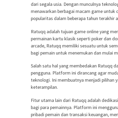
dari segala usia. Dengan munculnya teknolo
menawarkan berbagai macam game untuk dip
popularitas dalam beberapa tahun terakhir 
Ratuqq adalah tujuan game online yang men
permainan kartu klasik seperti poker dan d
arcade, Ratuqq memiliki sesuatu untuk sem
bagi pemain untuk menemukan dan mulai m
Salah satu hal yang membedakan Ratuqq dar
pengguna. Platform ini dirancang agar mud
teknologi. Ini membuatnya menjadi pilihan y
keterampilan.
Fitur utama lain dari Ratuqq adalah dedik
bagi para pemainnya. Platform ini mengguna
pribadi pemain dan transaksi keuangan, m