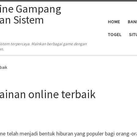
nline Gampang
an Sistem
HOME
BAN
TOGEL
SIT
sistem terpercaya. Mainkan berbagai game dengan
n.
baik
inan online terbaik
line telah menjadi bentuk hiburan yang populer bagi orang-o