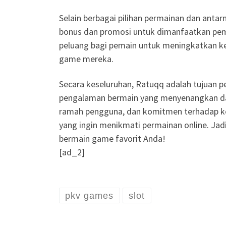
Selain berbagai pilihan permainan dan an
bonus dan promosi untuk dimanfaatkan pema
peluang bagi pemain untuk meningkatkan 
game mereka.
Secara keseluruhan, Ratuqq adalah tujuan p
pengalaman bermain yang menyenangkan dan
ramah pengguna, dan komitmen terhadap ke
yang ingin menikmati permainan online. Jad
bermain game favorit Anda!
[ad_2]
pkv games
slot