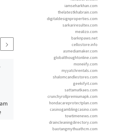
iamseharkhan.com
thelatestkhabrain.com
digitaldesignproperties.com
sarkariresultex.com
mealizo.com
barknpaws.net
cellostore.info
asmediamaker.com
globalthoughtonline.com
moneiify.com
,
Published
May 9, 2025
myyatchrentals.com
Temui pikiran di balik
shalomcandlestores.com
kegemaran Murniqq:
geekifyit.com
pengembang berbagi
sattamatkaes.com
crunchyrollpremiumapk.com
wawasan
lam
hondacareprotectplan.com
casinogamblingcasino.com
e
[ad_1] Kegemaran Murniqq
towtimenews.com
telah mengambil dunia game
draincleaningdirectory.com
dengan badai, memikat
e
baotangmythuathcm.com