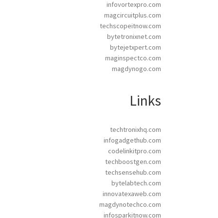
infovortexpro.com
magcircuitplus.com
techscopeitnow.com
bytetronixnet.com
bytejetxpert.com
maginspectco.com
magdynogo.com
Links
techtronixhq.com
infogadgethub.com
codelinkitpro.com
techboostgen.com
techsensehub.com
bytelabtech.com
innovatexaweb.com
magdynotechco.com
infosparkitnow.com