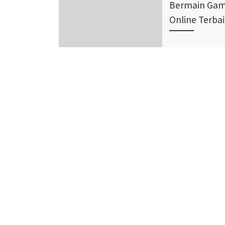
Bermain Ga
Online Terba
[ad_1] ChampionQ
platform game onl
menawarkan peng
bermain game ter
kepada para pema
beragam permaina
dapat dipilih, ter