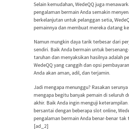
Selain kemudahan, WedeQQ juga menawark
pengalaman bermain Anda semakin menyena
berkelanjutan untuk pelanggan setia, Wede
pemainnya dan membuat mereka datang kem
Namun mungkin daya tarik terbesar dari pe
sendiri. Baik Anda bermain untuk bersena
taruhan dan menyaksikan hasilnya adalah p
WedeQQ yang canggih dan opsi pembayaran
Anda akan aman, adil, dan terjamin.
Jadi mengapa menunggu? Rasakan serunya per
mengapa begitu banyak pemain di seluruh d
akhir. Baik Anda ingin menguji keterampil
bersantai dengan beberapa slot online, We
pengalaman bermain Anda benar-benar tak t
[ad_2]