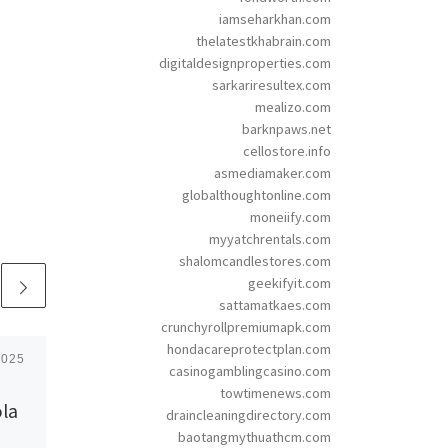
iamseharkhan.com
thelatestkhabrain.com
digitaldesignproperties.com
sarkariresultex.com
mealizo.com
barknpaws.net
cellostore.info
asmediamaker.com
globalthoughtonline.com
moneiify.com
myyatchrentals.com
shalomcandlestores.com
geekifyit.com
sattamatkaes.com
crunchyrollpremiumapk.com
hondacareprotectplan.com
2025
Published
September 25,
casinogamblingcasino.com
2024
towtimenews.com
The Rise of Aduqq:
la
draincleaningdirectory.com
Permainan Kartu
baotangmythuathcm.com