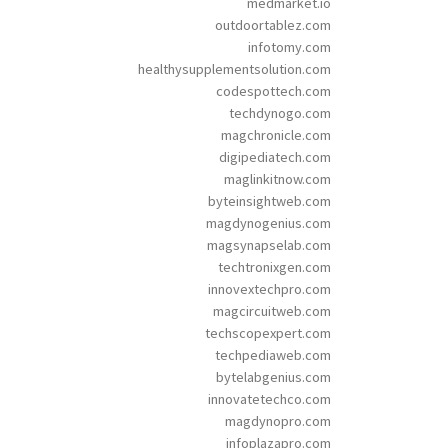
medmarket.io
outdoortablez.com
infotomy.com
healthysupplementsolution.com
codespottech.com
techdynogo.com
magchronicle.com
digipediatech.com
maglinkitnow.com
byteinsightweb.com
magdynogenius.com
magsynapselab.com
techtronixgen.com
innovextechpro.com
magcircuitweb.com
techscopexpert.com
techpediaweb.com
bytelabgenius.com
innovatetechco.com
magdynopro.com
infoplazapro.com