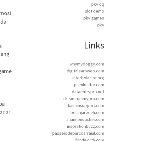
pkv qq
slot demo
omosi
pkv games
ada
pkv
Links
tu
sang
whymydoggy.com
 game
digitalearnweb.com
interbolaslot.org
palmkuafor.com
dataentrypro.net
dreamrummypro.com
pa
kaiminsupport.com
kadar
belanjareceh.com
shannonsticker.com
insprationbuzz.com
passeiodebarcoarraial.com
fondworth.com