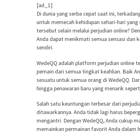
[ad_1]
Di dunia yang serba cepat saat ini, terkad
untuk memecah kehidupan sehari-hari yang 
tersebut selain melalui perjudian online? D
Anda dapat menikmati semua sensasi dan k
sendiri.
WedeQQ adalah platform perjudian online
pemain dari semua tingkat keahlian. Baik A
sesuatu untuk semua orang di WedeQQ. Dari p
hingga penawaran baru yang menarik sepert
Salah satu keuntungan terbesar dari perju
ditawarkannya. Anda tidak lagi harus beperg
mengantri. Dengan WedeQQ, Anda cukup mas
memainkan permainan favorit Anda dalam h