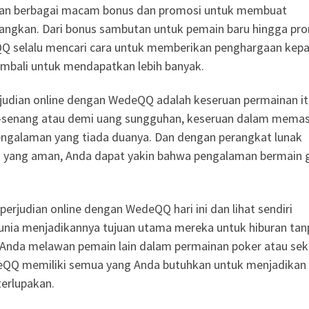
an berbagai macam bonus dan promosi untuk membuat
ngkan. Dari bonus sambutan untuk pemain baru hingga pr
QQ selalu mencari cara untuk memberikan penghargaan kep
bali untuk mendapatkan lebih banyak.
rjudian online dengan WedeQQ adalah keseruan permainan i
ng-senang atau demi uang sungguhan, keseruan dalam mema
engalaman yang tiada duanya. Dan dengan perangkat lunak
 yang aman, Anda dapat yakin bahwa pengalaman bermain
judian online dengan WedeQQ hari ini dan lihat sendiri
unia menjadikannya tujuan utama mereka untuk hiburan tan
an Anda melawan pemain lain dalam permainan poker atau se
deQQ memiliki semua yang Anda butuhkan untuk menjadikan
erlupakan.