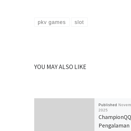
pkv games
slot
YOU MAY ALSO LIKE
Published
Novem
2025
ChampionQQ
Pengalaman