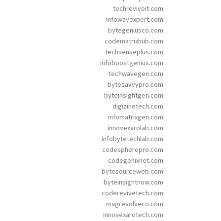
techreviveit.com
infowavexpert.com
bytegeniusco.com
codematrixhub.com
techsenseplus.com
infoboostgenius.com
techwavegen.com
bytesavvypro.com
byteinsightgen.com
digizinetech.com
infomatrixgen.com
innovexarolab.com
infobytetechlab.com
codespherepro.com
codegenixnet.com
bytesourceweb.com
byteinsightnow.com
coderevivetech.com
magrevolveco.com
innovexarotech.com