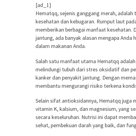
[ad_1]
Hematqq, sejenis ganggang merah, adalah 
kesehatan dan kebugaran. Rumput laut padat
memberikan berbagai manfaat kesehatan. 
jantung, ada banyak alasan mengapa And
dalam makanan Anda.
Salah satu manfaat utama Hematqq adalah t
melindungi tubuh dari stres oksidatif dan p
kanker dan penyakit jantung. Dengan mem
membantu mengurangi risiko terkena kondisi
Selain sifat antioksidannya, Hematqq juga 
vitamin K, kalsium, dan magnesium, yang s
secara keseluruhan. Nutrisi ini dapat mem
sehat, pembekuan darah yang baik, dan fungs