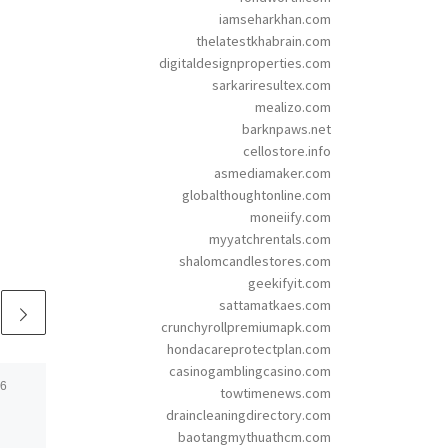
iamseharkhan.com
thelatestkhabrain.com
digitaldesignproperties.com
sarkariresultex.com
mealizo.com
barknpaws.net
cellostore.info
asmediamaker.com
globalthoughtonline.com
moneiify.com
myyatchrentals.com
shalomcandlestores.com
geekifyit.com
sattamatkaes.com
crunchyrollpremiumapk.com
hondacareprotectplan.com
casinogamblingcasino.com
26
Published
July 22, 2025
towtimenews.com
Bergabunglah
draincleaningdirectory.com
dengan revolusi
baotangmythuathcm.com