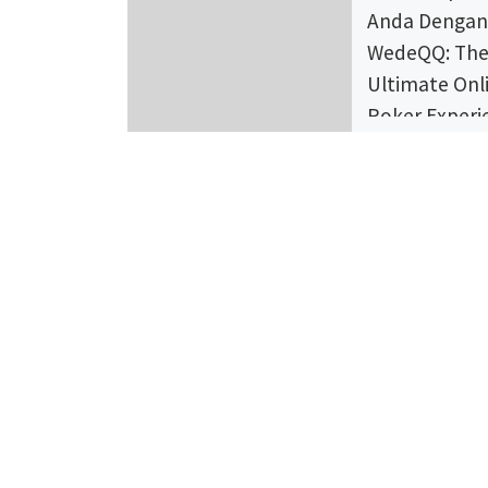
Anda Denga
WedeQQ: Th
Ultimate Onl
Poker Experi
[ad_1] Apakah An
penggemar poker 
meningkatkan ket
Anda dan mengala
pengalaman poker
terbaik? Tidak terli
dari WedeQQ, […