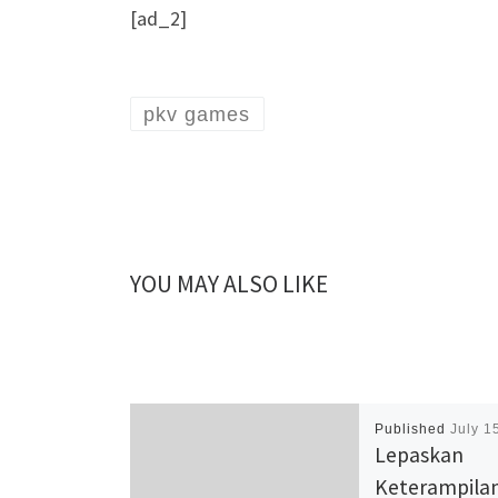
[ad_2]
pkv games
YOU MAY ALSO LIKE
Published
July 1
Lepaskan
Keterampila