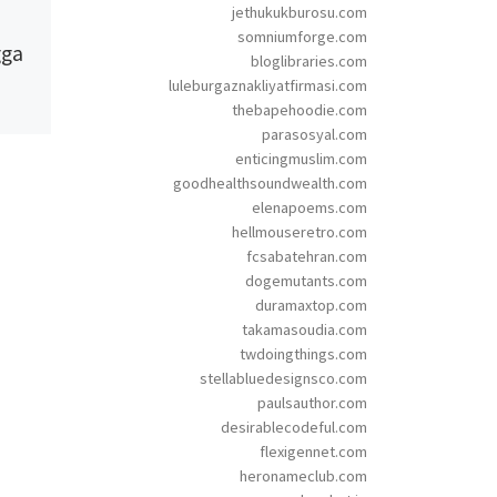
jethukukburosu.com
poker dengan
somniumforge.com
gga
pokerpelangi: masa
bloglibraries.com
depan poker online
luleburgaznakliyatfirmasi.com
thebapehoodie.com
parasosyal.com
kenal
[ad_1] Poker telah lama
enticingmuslim.com
 batu
menjadi hobi yang dicintai
goodhealthsoundwealth.com
agam
bagi jutaan orang di seluruh
elenapoems.com
ari
dunia. Apakah Anda seorang
hellmouseretro.com
profesional berpengalaman
fcsabatehran.com
l kuat
atau baru memulai, […]
dogemutants.com
duramaxtop.com
takamasoudia.com
twdoingthings.com
stellabluedesignsco.com
paulsauthor.com
desirablecodeful.com
flexigennet.com
heronameclub.com