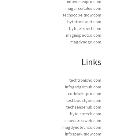
infovortexpro.com
magcircuitplus.com
techscopeitnow.com
bytetronixnet.com
bytejetxpert.com
maginspectco.com
magdynogo.com
Links
techtronixhq.com
infogadgethub.com
codelinkitpro.com
techboostgen.com
techsensehub.com
bytelabtech.com
innovatexaweb.com
magdynotechco.com
infosparkitnow.com