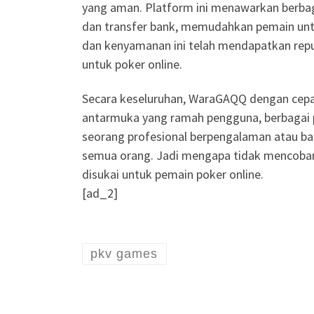
yang aman. Platform ini menawarkan berbag
dan transfer bank, memudahkan pemain un
dan kenyamanan ini telah mendapatkan repu
untuk poker online.
Secara keseluruhan, WaraGAQQ dengan cepa
antarmuka yang ramah pengguna, berbagai 
seorang profesional berpengalaman atau ba
semua orang. Jadi mengapa tidak mencoban
disukai untuk pemain poker online.
[ad_2]
pkv games