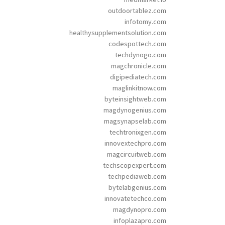
outdoortablez.com
infotomy.com
healthysupplementsolution.com
codespottech.com
techdynogo.com
magchronicle.com
digipediatech.com
maglinkitnow.com
byteinsightweb.com
magdynogenius.com
magsynapselab.com
techtronixgen.com
innovextechpro.com
magcircuitweb.com
techscopexpert.com
techpediaweb.com
bytelabgenius.com
innovatetechco.com
magdynopro.com
infoplazapro.com