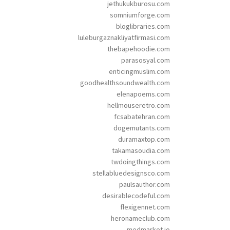
kehidupan kita sehari-hari.
jethukukburosu.com
ain.
Dari terhubung dengan teman
somniumforge.com
dan keluarga hingga […]
bloglibraries.com
lay
luleburgaznakliyatfirmasi.com
thebapehoodie.com
parasosyal.com
enticingmuslim.com
goodhealthsoundwealth.com
elenapoems.com
hellmouseretro.com
fcsabatehran.com
dogemutants.com
duramaxtop.com
takamasoudia.com
twdoingthings.com
stellabluedesignsco.com
paulsauthor.com
desirablecodeful.com
flexigennet.com
heronameclub.com
medmarket.io