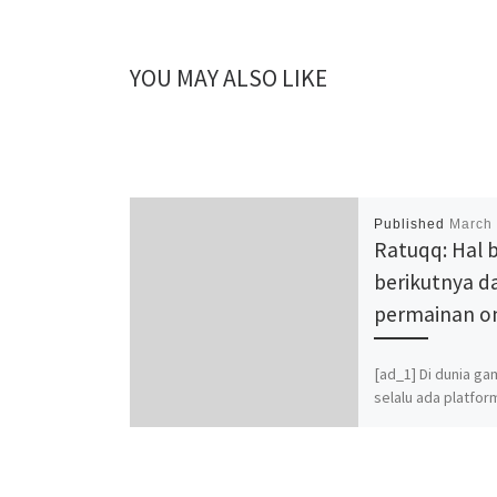
YOU MAY ALSO LIKE
Published
March 
Ratuqq: Hal 
berikutnya d
permainan on
[ad_1] Di dunia ga
selalu ada platfor
permainan baru y
perhatian gamer d
dunia. Salah satu 
yang […]