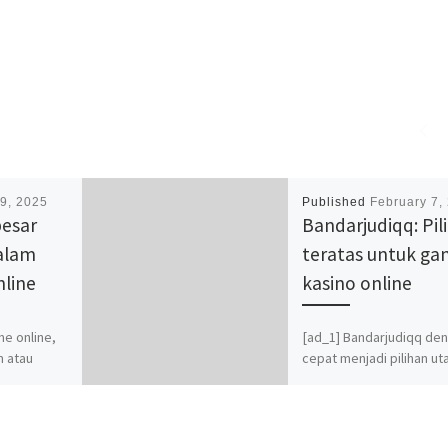
9, 2025
Published
February 7,
besar
Bandarjudiqq: Pil
alam
teratas untuk g
line
kasino online
me online,
[ad_1] Bandarjudiqq de
m atau
cepat menjadi pilihan u
ang menarik
untuk permainan kasino
i seluruh
online di antara para pe
platform
di seluruh dunia. Dengan
berbagai macam permai