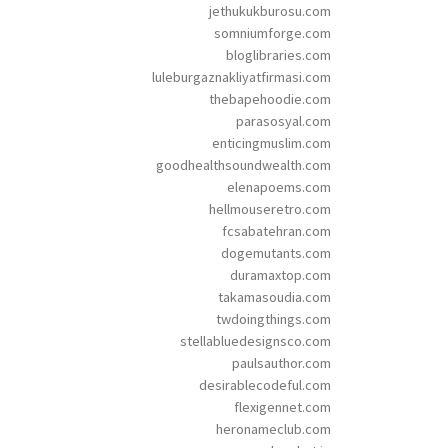
ini menjadi heboh:
jethukukburosu.com
MasterDomino99. Pemain
somniumforge.com
terampil ini telah
bloglibraries.com
memecahkan rekor dan
luleburgaznakliyatfirmasi.com
mencatatkan nama di […]
thebapehoodie.com
parasosyal.com
enticingmuslim.com
goodhealthsoundwealth.com
elenapoems.com
hellmouseretro.com
fcsabatehran.com
dogemutants.com
duramaxtop.com
takamasoudia.com
twdoingthings.com
stellabluedesignsco.com
paulsauthor.com
desirablecodeful.com
flexigennet.com
heronameclub.com