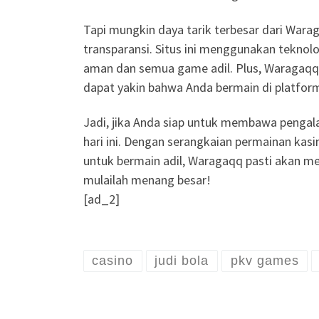
Tapi mungkin daya tarik terbesar dari War
transparansi. Situs ini menggunakan tekno
aman dan semua game adil. Plus, Waragaqq 
dapat yakin bahwa Anda bermain di platform
Jadi, jika Anda siap untuk membawa pengala
hari ini. Dengan serangkaian permainan ka
untuk bermain adil, Waragaqq pasti akan men
mulailah menang besar!
[ad_2]
casino
judi bola
pkv games