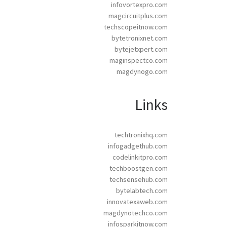
infovortexpro.com
magcircuitplus.com
techscopeitnow.com
bytetronixnet.com
bytejetxpert.com
maginspectco.com
magdynogo.com
Links
techtronixhq.com
infogadgethub.com
codelinkitpro.com
techboostgen.com
techsensehub.com
bytelabtech.com
innovatexaweb.com
magdynotechco.com
infosparkitnow.com