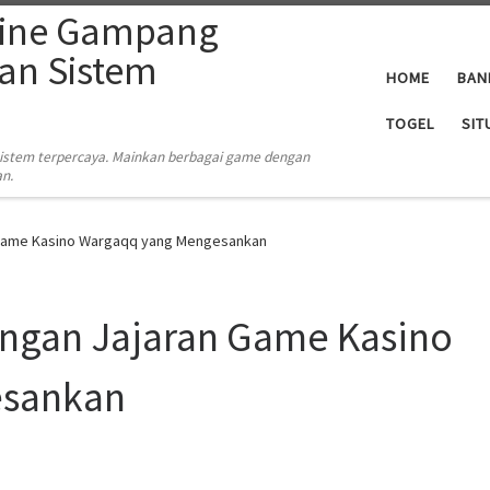
nline Gampang
an Sistem
HOME
BAN
TOGEL
SIT
sistem terpercaya. Mainkan berbagai game dengan
n.
Game Kasino Wargaqq yang Mengesankan
ngan Jajaran Game Kasino
esankan