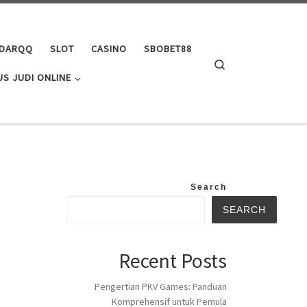
DARQQ
SLOT
CASINO
SBOBET88
Search
US JUDI ONLINE
Search
SEARCH
Recent Posts
Pengertian PKV Games: Panduan
Komprehensif untuk Pemula