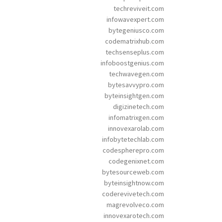
techreviveit.com
infowavexpert.com
bytegeniusco.com
codematrixhub.com
techsenseplus.com
infoboostgenius.com
techwavegen.com
bytesavvypro.com
byteinsightgen.com
digizinetech.com
infomatrixgen.com
innovexarolab.com
infobytetechlab.com
codespherepro.com
codegenixnet.com
bytesourceweb.com
byteinsightnow.com
coderevivetech.com
magrevolveco.com
innovexarotech.com