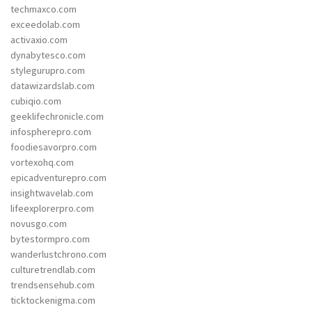
techmaxco.com
exceedolab.com
activaxio.com
dynabytesco.com
stylegurupro.com
datawizardslab.com
cubiqio.com
geeklifechronicle.com
infospherepro.com
foodiesavorpro.com
vortexohq.com
epicadventurepro.com
insightwavelab.com
lifeexplorerpro.com
novusgo.com
bytestormpro.com
wanderlustchrono.com
culturetrendlab.com
trendsensehub.com
ticktockenigma.com