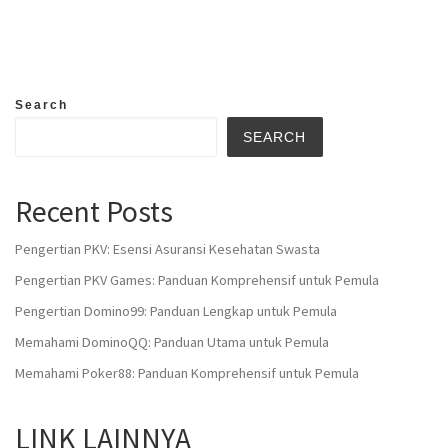
Search
SEARCH
Recent Posts
Pengertian PKV: Esensi Asuransi Kesehatan Swasta
Pengertian PKV Games: Panduan Komprehensif untuk Pemula
Pengertian Domino99: Panduan Lengkap untuk Pemula
Memahami DominoQQ: Panduan Utama untuk Pemula
Memahami Poker88: Panduan Komprehensif untuk Pemula
LINK LAINNYA