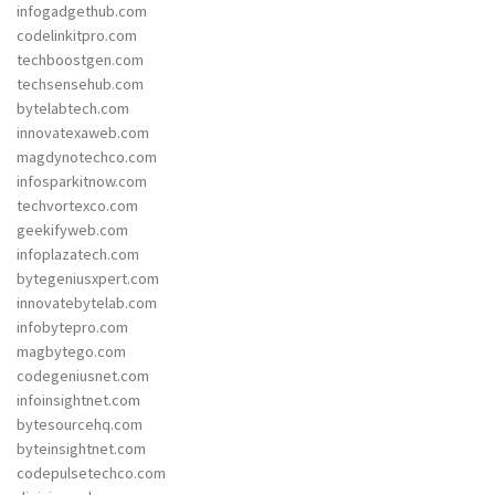
infogadgethub.com
codelinkitpro.com
techboostgen.com
techsensehub.com
bytelabtech.com
innovatexaweb.com
magdynotechco.com
infosparkitnow.com
techvortexco.com
geekifyweb.com
infoplazatech.com
bytegeniusxpert.com
innovatebytelab.com
infobytepro.com
magbytego.com
codegeniusnet.com
infoinsightnet.com
bytesourcehq.com
byteinsightnet.com
codepulsetechco.com