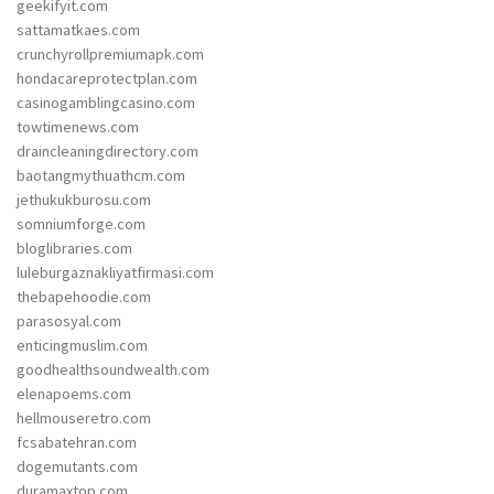
geekifyit.com
sattamatkaes.com
crunchyrollpremiumapk.com
hondacareprotectplan.com
casinogamblingcasino.com
towtimenews.com
draincleaningdirectory.com
baotangmythuathcm.com
jethukukburosu.com
somniumforge.com
bloglibraries.com
luleburgaznakliyatfirmasi.com
thebapehoodie.com
parasosyal.com
enticingmuslim.com
goodhealthsoundwealth.com
elenapoems.com
hellmouseretro.com
fcsabatehran.com
dogemutants.com
duramaxtop.com