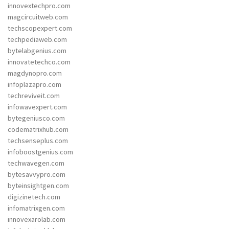
innovextechpro.com
magcircuitweb.com
techscopexpert.com
techpediaweb.com
bytelabgenius.com
innovatetechco.com
magdynopro.com
infoplazapro.com
techreviveit.com
infowavexpert.com
bytegeniusco.com
codematrixhub.com
techsenseplus.com
infoboostgenius.com
techwavegen.com
bytesavvypro.com
byteinsightgen.com
digizinetech.com
infomatrixgen.com
innovexarolab.com