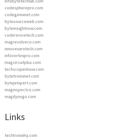
infobytetechlab.com
codespherepro.com
codegenixnet.com
bytesourceweb.com
byteinsightnow.com
coderevivetech.com
magrevolveco.com
innovexarotech.com
infovortexpro.com
magcircuitplus.com
techscopeitnow.com
bytetronixnet.com
bytejetxpert.com
maginspectco.com
magdynogo.com
Links
techtronixhq.com