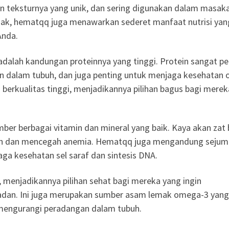
an teksturnya yang unik, dan sering digunakan dalam masak
 enak, hematqq juga menawarkan sederet manfaat nutrisi yan
Anda.
dalah kandungan proteinnya yang tinggi. Protein sangat pe
 dalam tubuh, dan juga penting untuk menjaga kesehatan 
berkualitas tinggi, menjadikannya pilihan bagus bagi merek
ber berbagai vitamin dan mineral yang baik. Kaya akan zat 
rah dan mencegah anemia. Hematqq juga mengandung sejum
aga kesehatan sel saraf dan sintesis DNA.
, menjadikannya pilihan sehat bagi mereka yang ingin
an. Ini juga merupakan sumber asam lemak omega-3 yang 
 mengurangi peradangan dalam tubuh.