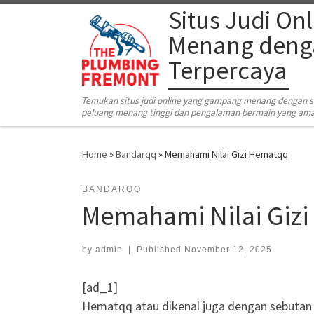
Situs Judi O
Skip to content
Menang deng
Terpercaya
Temukan situs judi online yang gampang menang dengan 
peluang menang tinggi dan pengalaman bermain yang ama
Home
»
Bandarqq
»
Memahami Nilai Gizi Hematqq
BANDARQQ
Memahami Nilai Giz
by
admin
|
Published
November 12, 2025
[ad_1]
Hematqq atau dikenal juga dengan sebutan 