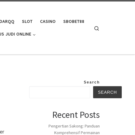
DARQQ
SLOT
CASINO
SBOBET88
Search
US JUDI ONLINE
Search
SEARCH
Recent Posts
Pengertian Sakong: Panduan
er
Komprehensif Permainan