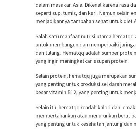
dalam masakan Asia. Dikenal karena rasa d
seperti sup, tumis, dan kari. Namun selain
menjadikannya tambahan sehat untuk diet 
Salah satu manfaat nutrisi utama hematqq a
untuk membangun dan memperbaiki jaringan
dan tulang. Hematqq adalah sumber protein 
yang ingin meningkatkan asupan protein.
Selain protein, hematqq juga merupakan sum
yang penting untuk produksi sel darah me
besar vitamin B12, yang penting untuk menj
Selain itu, hematqq rendah kalori dan lemak
mempertahankan atau menurunkan berat bad
yang penting untuk kesehatan jantung dan