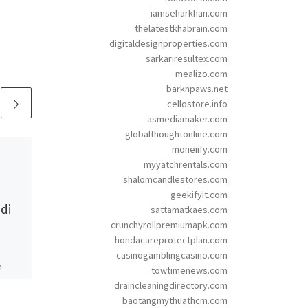
iamseharkhan.com
thelatestkhabrain.com
digitaldesignproperties.com
sarkariresultex.com
mealizo.com
barknpaws.net
cellostore.info
asmediamaker.com
globalthoughtonline.com
moneiify.com
Published
December 29,
myyatchrentals.com
2025
Dari Pemula hingga
shalomcandlestores.com
geekifyit.com
Pro: Bagaimana
di
sattamatkaes.com
Divaqq Dapat
crunchyrollpremiumapk.com
Meningkatkan
hondacareprotectplan.com
casinogamblingcasino.com
Permainan Poker
h
towtimenews.com
Anda
emain
draincleaningdirectory.com
a
baotangmythuathcm.com