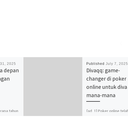
31, 2025
Published
July 7, 2025
a depan
Divaqq: game-
ngan
changer di poker
online untuk diva 
mana-mana
rapa tahun
[ad_1] Poker online tela
judian telah
lama didominasi oleh p
n besar -
pria, tetapi sekarang ad