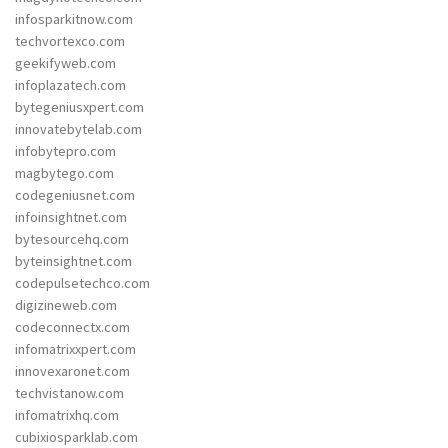
infosparkitnow.com
techvortexco.com
geekifyweb.com
infoplazatech.com
bytegeniusxpert.com
innovatebytelab.com
infobytepro.com
magbytego.com
codegeniusnet.com
infoinsightnet.com
bytesourcehq.com
byteinsightnet.com
codepulsetechco.com
digizineweb.com
codeconnectx.com
infomatrixxpert.com
innovexaronet.com
techvistanow.com
infomatrixhq.com
cubixiosparklab.com