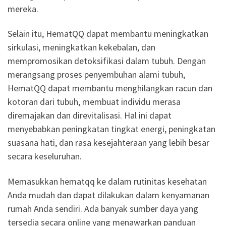
mereka.
Selain itu, HematQQ dapat membantu meningkatkan
sirkulasi, meningkatkan kekebalan, dan
mempromosikan detoksifikasi dalam tubuh. Dengan
merangsang proses penyembuhan alami tubuh,
HematQQ dapat membantu menghilangkan racun dan
kotoran dari tubuh, membuat individu merasa
diremajakan dan direvitalisasi. Hal ini dapat
menyebabkan peningkatan tingkat energi, peningkatan
suasana hati, dan rasa kesejahteraan yang lebih besar
secara keseluruhan.
Memasukkan hematqq ke dalam rutinitas kesehatan
Anda mudah dan dapat dilakukan dalam kenyamanan
rumah Anda sendiri. Ada banyak sumber daya yang
tersedia secara online yang menawarkan panduan