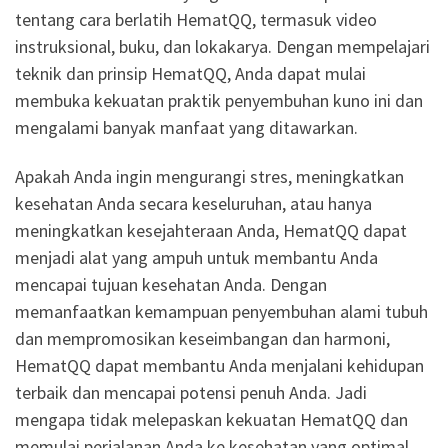
tentang cara berlatih HematQQ, termasuk video
instruksional, buku, dan lokakarya. Dengan mempelajari
teknik dan prinsip HematQQ, Anda dapat mulai
membuka kekuatan praktik penyembuhan kuno ini dan
mengalami banyak manfaat yang ditawarkan.
Apakah Anda ingin mengurangi stres, meningkatkan
kesehatan Anda secara keseluruhan, atau hanya
meningkatkan kesejahteraan Anda, HematQQ dapat
menjadi alat yang ampuh untuk membantu Anda
mencapai tujuan kesehatan Anda. Dengan
memanfaatkan kemampuan penyembuhan alami tubuh
dan mempromosikan keseimbangan dan harmoni,
HematQQ dapat membantu Anda menjalani kehidupan
terbaik dan mencapai potensi penuh Anda. Jadi
mengapa tidak melepaskan kekuatan HematQQ dan
memulai perjalanan Anda ke kesehatan yang optimal