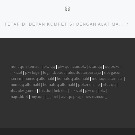
BACK TO POST LIST
Ne
TETAP DI DEPAN KOMPETISI DENGAN ALAT MANAJEMEN MENU INOVATIF MENUQQ
menuqq alternatif
|
pkv qq
|
pkv qq
|
situs pkv
|
situs qq
|
qq poker
|
link slot
|
pkv login
|
login sbobet
|
situs slot terpercaya
|
slot gacor
hari ini
|
murniqq alternatif
|
hematqq alternatif
|
menuqq alternatif
|
murniqq alternatif
|
hematqq alternatif
|
poker online
|
situs qq
|
situs pkv games
|
link slot
|
link slot
|
link slot
|
pkv qq
|
pkv
|
majestibet
|
miyaqq
|
gajibet
|
asikqq.pkvgamesresmi.org