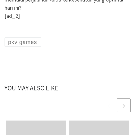
hari ini?
[ad_2]
pkv games
YOU MAY ALSO LIKE