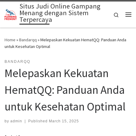
Situs Judi Online Gampang
Skip to content
Menang dengan Sistem
Search
Terpercaya
Me
Home
»
Bandarqq
»
Melepaskan Kekuatan HematQQ: Panduan Anda
untuk Kesehatan Optimal
BANDARQQ
Melepaskan Kekuatan
HematQQ: Panduan Anda
untuk Kesehatan Optimal
by
admin
|
Published
March 15, 2025