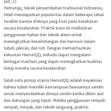
[ad_1]
Hematqq, teknik penyembuhan tradisional Indonesia,
telah mendapatkan popularitas dalam beberapa tahun
terakhir karena efeknya yang kuat pada kesehatan
secara keseluruhan. Praktik kuno ini melibatkan
penggunaan bahan dan teknik alami untuk
meningkatkan keseimbangan dan harmoni dalam
tubuh, pikiran, dan roh. Dengan memanfaatkan
kekuatan HematQQ, individu dapat mengalami
berbagai manfaat yang dapat meningkatkan kualitas
hidup mereka secara keseluruhan.
Salah satu prinsip utama HematQQ adalah keyakinan
bahwa tubuh memiliki kemampuan bawaannya sendiri
untuk menyembuhkan dirinya sendiri ketika diberi alat
dan dukungan yang tepat. Melalui penggunaan rempah-
rempah, minyak, dan teknik langsung, praktisi