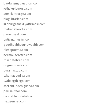
baotangmythuathcm.com
jethukukburosu.com
somniumforge.com
bloglibraries.com
luleburgaznakliyatfirmasi.com
thebapehoodie.com
parasosyal.com
enticingmuslim.com
goodhealthsoundwealth.com
elenapoems.com
hellmouseretro.com
fcsabatehran.com
dogemutants.com
duramaxtop.com
takamasoudia.com
twdoingthings.com
stellabluedesignsco.com
paulsauthor.com
desirablecodeful.com
flexigennet.com