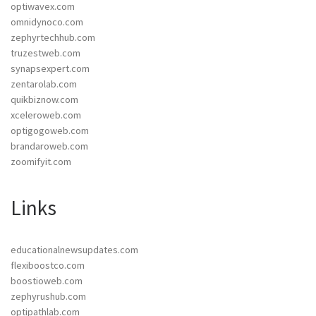
optiwavex.com
omnidynoco.com
zephyrtechhub.com
truzestweb.com
synapsexpert.com
zentarolab.com
quikbiznow.com
xceleroweb.com
optigogoweb.com
brandaroweb.com
zoomifyit.com
Links
educationalnewsupdates.com
flexiboostco.com
boostioweb.com
zephyrushub.com
optipathlab.com