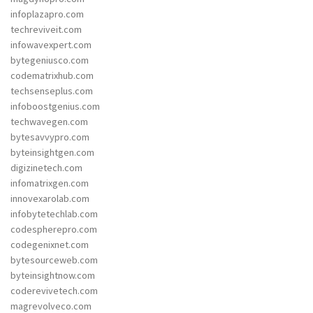
infoplazapro.com
techreviveit.com
infowavexpert.com
bytegeniusco.com
codematrixhub.com
techsenseplus.com
infoboostgenius.com
techwavegen.com
bytesavvypro.com
byteinsightgen.com
digizinetech.com
infomatrixgen.com
innovexarolab.com
infobytetechlab.com
codespherepro.com
codegenixnet.com
bytesourceweb.com
byteinsightnow.com
coderevivetech.com
magrevolveco.com