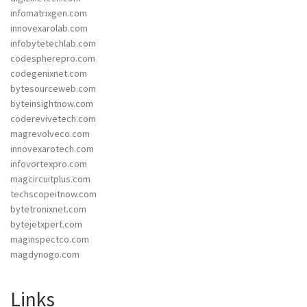
infomatrixgen.com
innovexarolab.com
infobytetechlab.com
codespherepro.com
codegenixnet.com
bytesourceweb.com
byteinsightnow.com
coderevivetech.com
magrevolveco.com
innovexarotech.com
infovortexpro.com
magcircuitplus.com
techscopeitnow.com
bytetronixnet.com
bytejetxpert.com
maginspectco.com
magdynogo.com
Links