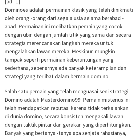
[ad_1]
Dominoes adalah permainan klasik yang telah dinikmati
oleh orang -orang dari segala usia selama berabad -
abad. Permainan ini melibatkan pemain yang cocok
dengan ubin dengan jumlah titik yang sama dan secara
strategis merencanakan langkah mereka untuk
mengalahkan lawan mereka. Meskipun mungkin
tampak seperti permainan keberuntungan yang
sederhana, sebenarnya ada banyak keterampilan dan
strategi yang terlibat dalam bermain domino.
Salah satu pemain yang telah menguasai seni strategi
Domino adalah Masterdomino99. Pemain misterius ini
telah mendapatkan reputasi karena tidak terkalahkan
di dunia domino, secara konsisten mengakali lawan
dengan taktik pintar dan gerakan yang diperhitungkan.
Banyak yang bertanya -tanya apa senjata rahasianya,