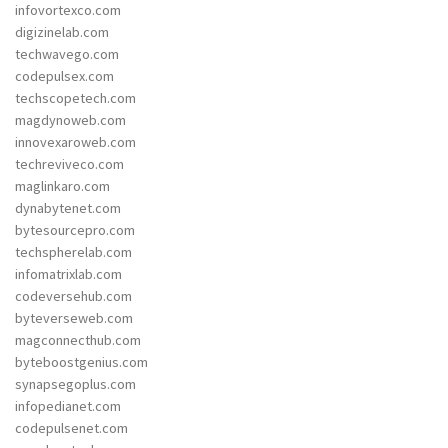
infovortexco.com
digizinelab.com
techwavego.com
codepulsex.com
techscopetech.com
magdynoweb.com
innovexaroweb.com
techreviveco.com
maglinkaro.com
dynabytenet.com
bytesourcepro.com
techspherelab.com
infomatrixlab.com
codeversehub.com
byteverseweb.com
magconnecthub.com
byteboostgenius.com
synapsegoplus.com
infopedianet.com
codepulsenet.com