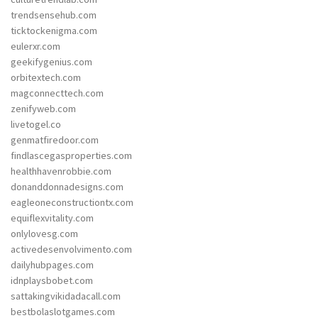
trendsensehub.com
ticktockenigma.com
eulerxr.com
geekifygenius.com
orbitextech.com
magconnecttech.com
zenifyweb.com
livetogel.co
genmatfiredoor.com
findlascegasproperties.com
healthhavenrobbie.com
donanddonnadesigns.com
eagleoneconstructiontx.com
equiflexvitality.com
onlylovesg.com
activedesenvolvimento.com
dailyhubpages.com
idnplaysbobet.com
sattakingvikidadacall.com
bestbolaslotgames.com