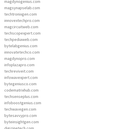
magdynogenius.com
magsynapselab.com
techtronixgen.com
innovextechpro.com
magcircuitweb.com
techscopexpert.com
techpediaweb.com
bytelabgenius.com
innovatetechco.com
magdynopro.com
infoplazapro.com
techreviveit.com
infowavexpert.com
bytegeniusco.com
codematrixhub.com
techsenseplus.com
infoboostgenius.com
techwavegen.com
bytesavvypro.com
byteinsightgen.com
digizinetech.com