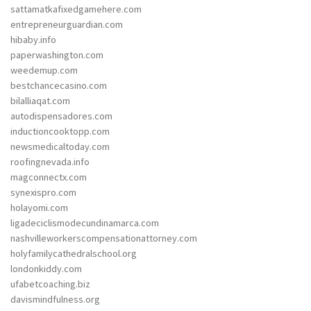
sattamatkafixedgamehere.com
entrepreneurguardian.com
hibaby.info
paperwashington.com
weedemup.com
bestchancecasino.com
bilalliaqat.com
autodispensadores.com
inductioncooktopp.com
newsmedicaltoday.com
roofingnevada.info
magconnectx.com
synexispro.com
holayomi.com
ligadeciclismodecundinamarca.com
nashvilleworkerscompensationattorney.com
holyfamilycathedralschool.org
londonkiddy.com
ufabetcoaching.biz
davismindfulness.org