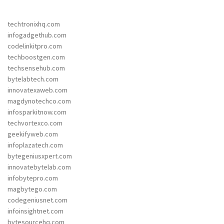
techtronixhq.com
infogadgethub.com
codelinkitpro.com
techboostgen.com
techsensehub.com
bytelabtech.com
innovatexaweb.com
magdynotechco.com
infosparkitnow.com
techvortexco.com
geekifyweb.com
infoplazatech.com
bytegeniusxpert.com
innovatebytelab.com
infobytepro.com
magbytego.com
codegeniusnet.com
infoinsightnet.com
bytesourcehq.com