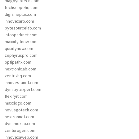
magdynotech.com
techscopehq.com
digizineplus.com
innovexaro.com
bytesourcelab.com
infosparknet.com
maxxifyitnow.com
quixifynow.com
zephyruspro.com
optipathx.com
nextronixlab.com
zentrixhq.com
innovestanet.com
dynabytexpert.com
flexifyit.com
maxxiogo.com
novusgotech.com
nextronnet.com
dynamoxco.com
zenturogen.com
innovexaweb.com