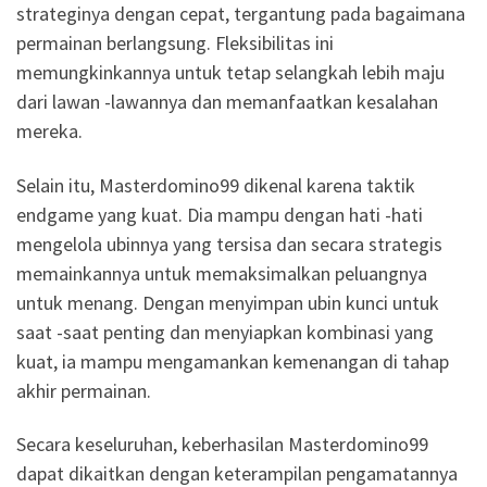
strateginya dengan cepat, tergantung pada bagaimana
permainan berlangsung. Fleksibilitas ini
memungkinkannya untuk tetap selangkah lebih maju
dari lawan -lawannya dan memanfaatkan kesalahan
mereka.
Selain itu, Masterdomino99 dikenal karena taktik
endgame yang kuat. Dia mampu dengan hati -hati
mengelola ubinnya yang tersisa dan secara strategis
memainkannya untuk memaksimalkan peluangnya
untuk menang. Dengan menyimpan ubin kunci untuk
saat -saat penting dan menyiapkan kombinasi yang
kuat, ia mampu mengamankan kemenangan di tahap
akhir permainan.
Secara keseluruhan, keberhasilan Masterdomino99
dapat dikaitkan dengan keterampilan pengamatannya