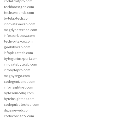
codelinkitpro.com
techboostgen.com
techsensehub.com
bytelabtech.com
innovatexaweb.com
magdynotechco.com
infosparkitnow.com
techvortexco.com
geekifyweb.com
infoplazatech.com
bytegeniusxpert.com
innovatebytelab.com
infobytepro.com
magbytego.com
codegeniusnet.com
infoinsightnet.com
bytesourcehq.com
byteinsightnet.com
codepulsetechco.com
digizineweb.com
codeconnectx.com