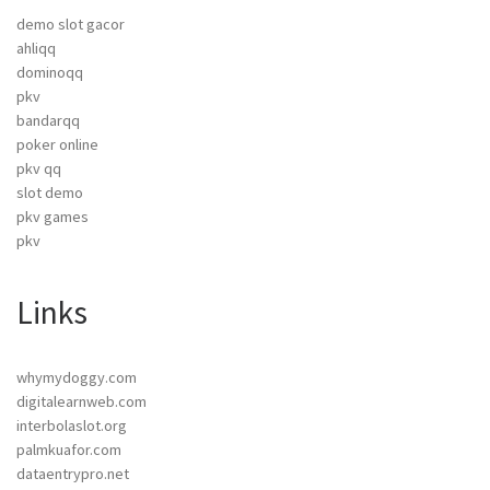
demo slot gacor
ahliqq
dominoqq
pkv
bandarqq
poker online
pkv qq
slot demo
pkv games
pkv
Links
whymydoggy.com
digitalearnweb.com
interbolaslot.org
palmkuafor.com
dataentrypro.net