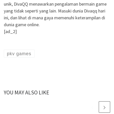
unik, DivaQQ menawarkan pengalaman bermain game
yang tidak seperti yang lain. Masuki dunia Divaqq hari
ini, dan lihat di mana gaya memenuhi keterampilan di
dunia game online.
[ad_2]
pkv games
YOU MAY ALSO LIKE