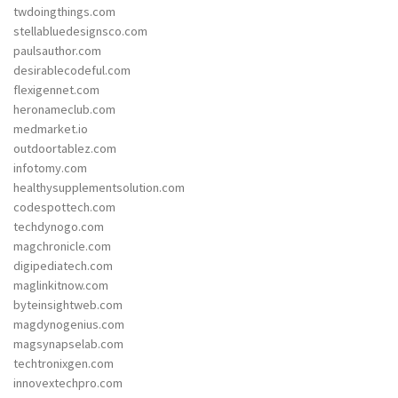
twdoingthings.com
stellabluedesignsco.com
paulsauthor.com
desirablecodeful.com
flexigennet.com
heronameclub.com
medmarket.io
outdoortablez.com
infotomy.com
healthysupplementsolution.com
codespottech.com
techdynogo.com
magchronicle.com
digipediatech.com
maglinkitnow.com
byteinsightweb.com
magdynogenius.com
magsynapselab.com
techtronixgen.com
innovextechpro.com