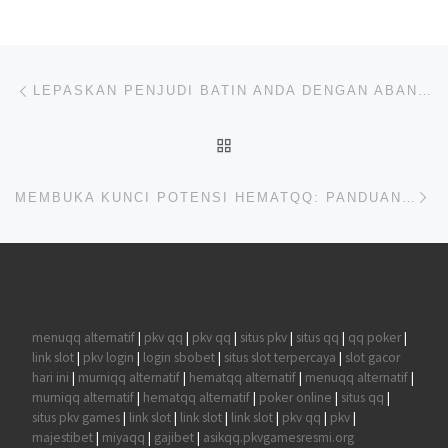
Post navigation
Previous post
LEPASKAN PENJUDI BATIN ANDA DENGAN ABANGQQ
BACK TO POST LIST
Ne
MEMBUKA KUNCI POTENSI HEMATQQ: PANDUAN KOMPREHENSIF
menuqq alternatif
|
pkv qq
|
pkv qq
|
situs pkv
|
situs qq
|
qq poker
|
link slot
|
pkv login
|
login sbobet
|
situs slot terpercaya
|
slot gacor
hari ini
|
murniqq alternatif
|
hematqq alternatif
|
menuqq alternatif
|
murniqq alternatif
|
hematqq alternatif
|
poker online
|
situs qq
|
situs pkv games
|
link slot
|
link slot
|
link slot
|
pkv qq
|
pkv
|
majestibet
|
miyaqq
|
gajibet
|
asikqq.pkvgamesresmi.org