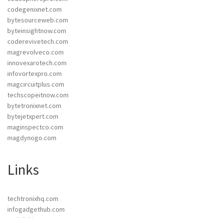
codegenixnet.com
bytesourceweb.com
byteinsightnow.com
coderevivetech.com
magrevolveco.com
innovexarotech.com
infovortexpro.com
magcircuitplus.com
techscopeitnow.com
bytetronixnet.com
bytejetxpert.com
maginspectco.com
magdynogo.com
Links
techtronixhq.com
infogadgethub.com