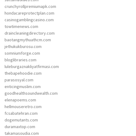
crunchyrollpremiumapk.com
hondacareprotectplan.com
casinogamblingcasino.com
towtimenews.com
draincleaningdirectory.com
baotangmythuathcm.com
jethukukburosu.com
somniumforge.com
bloglibraries.com
luleburgaznakliyatfirmasi.com
thebapehoodie.com
parasosyal.com
enticingmuslim.com
goodhealthsoundwealth.com
elenapoems.com
hellmouseretro.com
fcsabatehran.com
dogemutants.com
duramaxtop.com
takamasoudia.com