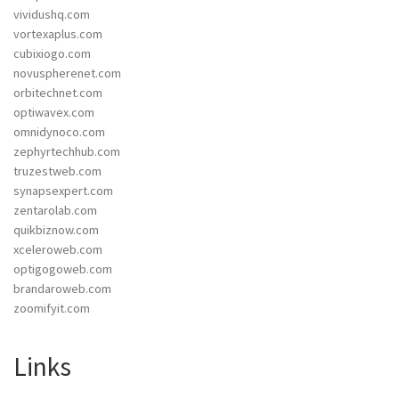
vividushq.com
vortexaplus.com
cubixiogo.com
novuspherenet.com
orbitechnet.com
optiwavex.com
omnidynoco.com
zephyrtechhub.com
truzestweb.com
synapsexpert.com
zentarolab.com
quikbiznow.com
xceleroweb.com
optigogoweb.com
brandaroweb.com
zoomifyit.com
Links