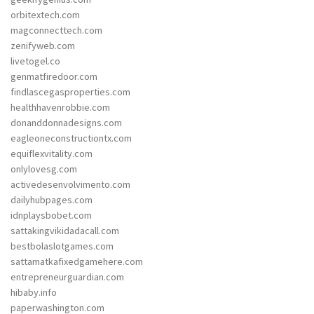
orbitextech.com
magconnecttech.com
zenifyweb.com
livetogel.co
genmatfiredoor.com
findlascegasproperties.com
healthhavenrobbie.com
donanddonnadesigns.com
eagleoneconstructiontx.com
equiflexvitality.com
onlylovesg.com
activedesenvolvimento.com
dailyhubpages.com
idnplaysbobet.com
sattakingvikidadacall.com
bestbolaslotgames.com
sattamatkafixedgamehere.com
entrepreneurguardian.com
hibaby.info
paperwashington.com