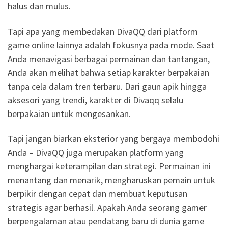
halus dan mulus.
Tapi apa yang membedakan DivaQQ dari platform
game online lainnya adalah fokusnya pada mode. Saat
Anda menavigasi berbagai permainan dan tantangan,
Anda akan melihat bahwa setiap karakter berpakaian
tanpa cela dalam tren terbaru. Dari gaun apik hingga
aksesori yang trendi, karakter di Divaqq selalu
berpakaian untuk mengesankan.
Tapi jangan biarkan eksterior yang bergaya membodohi
Anda – DivaQQ juga merupakan platform yang
menghargai keterampilan dan strategi. Permainan ini
menantang dan menarik, mengharuskan pemain untuk
berpikir dengan cepat dan membuat keputusan
strategis agar berhasil. Apakah Anda seorang gamer
berpengalaman atau pendatang baru di dunia game