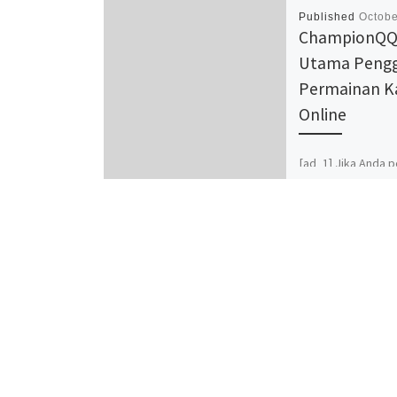
Published
Octobe
ChampionQQ:
Utama Peng
Permainan K
Online
[ad_1] Jika Anda
permainan kasino 
maka ChampionQQ
tujuan utama Anda
beragam permaina
besar, dan antarm
ramah […]