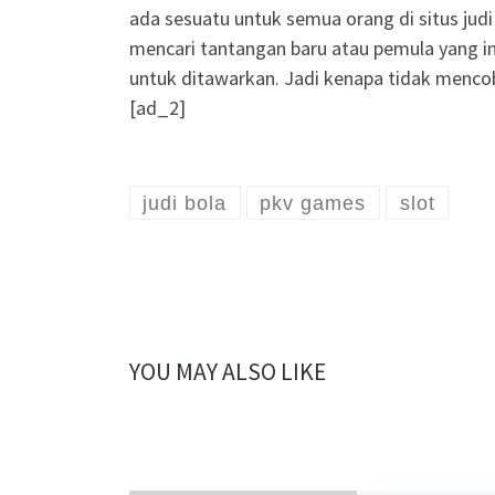
ada sesuatu untuk semua orang di situs jud
mencari tantangan baru atau pemula yang i
untuk ditawarkan. Jadi kenapa tidak menco
[ad_2]
judi bola
pkv games
slot
YOU MAY ALSO LIKE