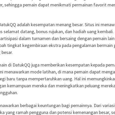
uler, sehingga pemain dapat menikmati permainan favorit me
 DatukQQ adalah kesempatan menang besar. Situs ini mena
 selamat datang, bonus rujukan, dan hadiah uang kembali. 
artisipasi dalam turnamen dan bersaing dengan pemain lain
bah tingkat kegembiraan ekstra pada pengalaman bermain
 besar.
rmain di DatukQQ juga memberikan kesempatan kepada pem
ini menawarkan mode latihan, di mana pemain dapat meng
tegi baru tanpa mempertaruhkan uang. Hal ini memungkinka
dengan kemampuan mereka dan meningkatkan peluang merek
ungguhan.
nawarkan berbagai keuntungan bagi pemainnya. Dari variasi
ka yang ramah pengguna dan potensi kemenangan besar, se