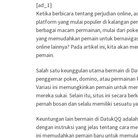
[ad_1]
Ketika berbicara tentang perjudian online, a
platform yang mulai populer di kalangan pe
berbagai macam permainan, mulai dari po
yang memudahkan pemain untuk bernavigas
online lainnya? Pada artikel ini, kita aka
pemain.
Salah satu keunggulan utama bermain di D
penggemar poker, domino, atau permainan k
Variasi ini memungkinkan pemain untuk me
mereka sukai. Selain itu, situs ini secara b
pernah bosan dan selalu memiliki sesuatu ya
Keuntungan lain bermain di DatukQQ adalah
dengan instruksi yang jelas tentang cara m
ini memudahkan pemain baru untuk memulai 