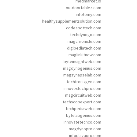
medmarket.io
outdoortablez.com
infotomy.com
healthysupplementsolution.com
codespottech.com
techdynogo.com
magchronicle.com
digipediatech.com
maglinkitnow.com
byteinsightweb.com
magdynogenius.com
magsynapselab.com
techtronixgen.com
innovextechpro.com
magcircuitweb.com
techscopexpert.com
techpediaweb.com
bytelabgenius.com
innovatetechco.com
magdynopro.com
infoplazapro.com