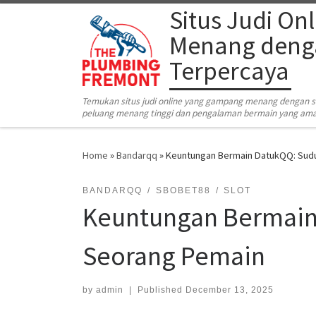
Situs Judi O
Skip to content
Menang deng
Terpercaya
Temukan situs judi online yang gampang menang dengan 
peluang menang tinggi dan pengalaman bermain yang ama
Home
»
Bandarqq
»
Keuntungan Bermain DatukQQ: Sud
BANDARQQ
SBOBET88
SLOT
Keuntungan Bermain
Seorang Pemain
by
admin
|
Published
December 13, 2025