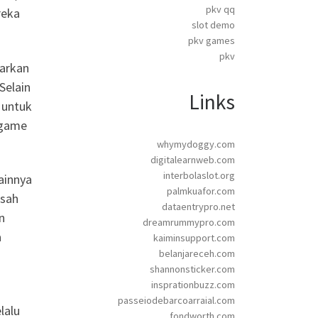
pkv qq
reka
slot demo
pkv games
pkv
warkan
Selain
Links
 untuk
 game
whymydoggy.com
digitalearnweb.com
interbolaslot.org
ainnya
palmkuafor.com
asah
dataentrypro.net
n
dreamrummypro.com
a
kaiminsupport.com
belanjareceh.com
shannonsticker.com
insprationbuzz.com
passeiodebarcoarraial.com
lalu
fondworth.com