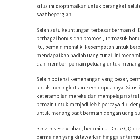
situs ini dioptimalkan untuk perangkat sel
saat bepergian.
Salah satu keuntungan terbesar bermain di
berbagai bonus dan promosi, termasuk bonus
itu, pemain memiliki kesempatan untuk berp
mendapatkan hadiah uang tunai. Ini menam
dan memberi pemain peluang untuk menang
Selain potensi kemenangan yang besar, be
untuk meningkatkan kemampuannya. Situs 
keterampilan mereka dan mempelajari stra
pemain untuk menjadi lebih percaya diri 
untuk menang saat bermain dengan uang s
Secara keseluruhan, bermain di DatukQQ me
permainan yang ditawarkan hingga antarmu