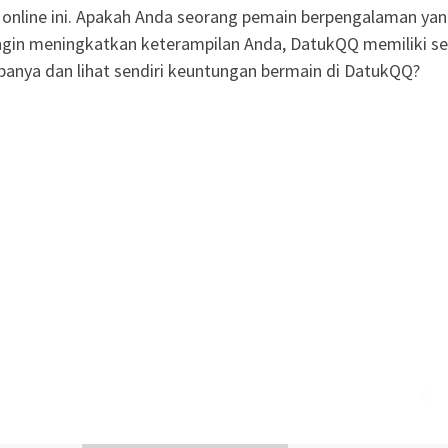
i online ini. Apakah Anda seorang pemain berpengalaman ya
ngin meningkatkan keterampilan Anda, DatukQQ memiliki s
banya dan lihat sendiri keuntungan bermain di DatukQQ?