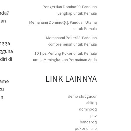
Pengertian Domino99: Panduan
nda?
Lengkap untuk Pemula
tan
Memahami DominoQQ: Panduan Utama
untuk Pemula
Memahami Poker88: Panduan
ingga
Komprehensif untuk Pemula
ngguna
10 Tips Penting Poker untuk Pemula
iri di
untuk Meningkatkan Permainan Anda
LINK LAINNYA
game
tu
demo slot gacor
an
ahliqq
dominoqq
pkv
bandarqq
poker online