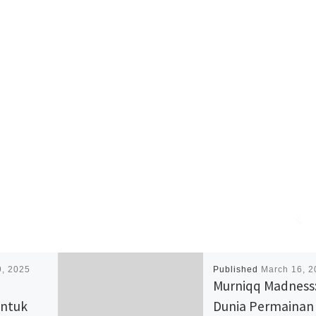
9, 2025
Published
March 16, 2
Murniqq Madness
ntuk
Dunia Permainan