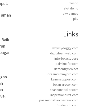
iput.
pkv qq
slot demo
pkv games
g aman
pkv
Links
 Baik
ran
whymydoggy.com
bagai
digitalearnweb.com
interbolaslot.org
palmkuafor.com
dataentrypro.net
dreamrummypro.com
ngan
kaiminsupport.com
ah
belanjareceh.com
an
shannonsticker.com
insprationbuzz.com
vel
passeiodebarcoarraial.com
fondworth.com