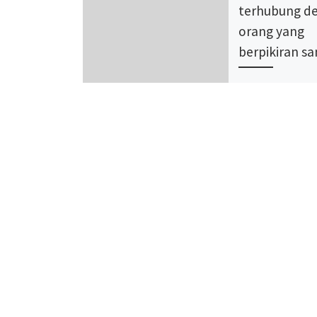
terhubung d
orang yang
berpikiran s
[ad_1] Di dunia ya
cepat saat ini, m
orang-orang yang 
sama bisa menjadi
yang menakutkan.
Anda mencari tem