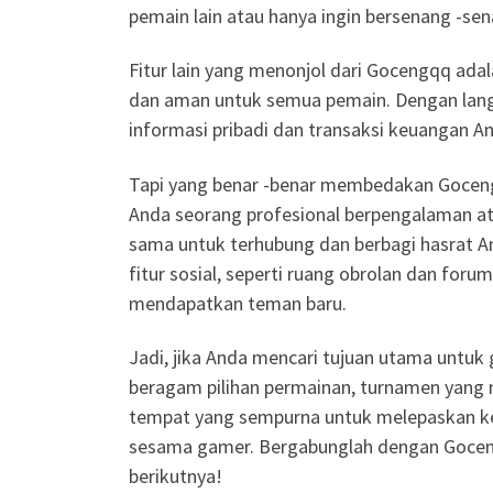
pemain lain atau hanya ingin bersenang -s
Fitur lain yang menonjol dari Gocengqq a
dan aman untuk semua pemain. Dengan lang
informasi pribadi dan transaksi keuangan And
Tapi yang benar -benar membedakan Gocen
Anda seorang profesional berpengalaman a
sama untuk terhubung dan berbagi hasrat A
fitur sosial, seperti ruang obrolan dan for
mendapatkan teman baru.
Jadi, jika Anda mencari tujuan utama untuk 
beragam pilihan permainan, turnamen yang
tempat yang sempurna untuk melepaskan k
sesama gamer. Bergabunglah dengan Goceng
berikutnya!