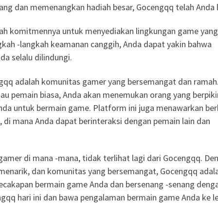
enang dan memenangkan hadiah besar, Gocengqq telah Anda l
dalah komitmennya untuk menyediakan lingkungan game yan
kah -langkah keamanan canggih, Anda dapat yakin bahwa
a selalu dilindungi.
gqq adalah komunitas gamer yang bersemangat dan ramah.
tau pemain biasa, Anda akan menemukan orang yang berpiki
nda untuk bermain game. Platform ini juga menawarkan ber
um, di mana Anda dapat berinteraksi dengan pemain lain dan
gamer di mana -mana, tidak terlihat lagi dari Gocengqq. De
 menarik, dan komunitas yang bersemangat, Gocengqq adal
ecakapan bermain game Anda dan bersenang -senang deng
qq hari ini dan bawa pengalaman bermain game Anda ke le