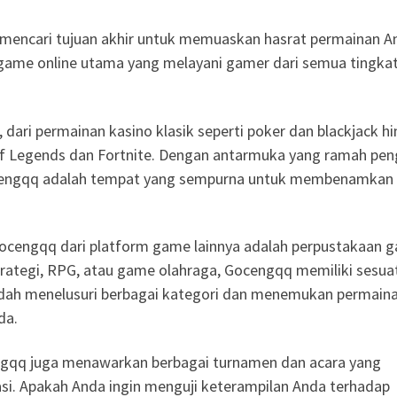
mencari tujuan akhir untuk memuaskan hasrat permainan A
m game online utama yang melayani gamer dari semua tingka
ari permainan kasino klasik seperti poker dan blackjack h
of Legends dan Fortnite. Dengan antarmuka yang ramah pe
engqq adalah tempat yang sempurna untuk membenamkan d
ocengqq dari platform game lainnya adalah perpustakaan 
rategi, RPG, atau game olahraga, Gocengqq memiliki sesua
dah menelusuri berbagai kategori dan menemukan permain
da.
engqq juga menawarkan berbagai turnamen dan acara yang
asi. Apakah Anda ingin menguji keterampilan Anda terhadap