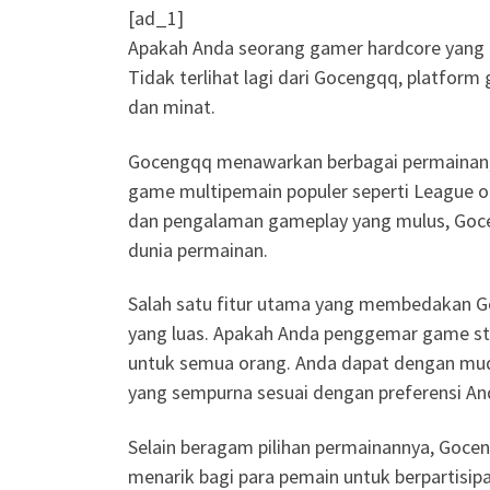
[ad_1]
Apakah Anda seorang gamer hardcore yang 
Tidak terlihat lagi dari Gocengqq, platfor
dan minat.
Gocengqq menawarkan berbagai permainan, d
game multipemain populer seperti League 
dan pengalaman gameplay yang mulus, Goc
dunia permainan.
Salah satu fitur utama yang membedakan G
yang luas. Apakah Anda penggemar game st
untuk semua orang. Anda dapat dengan mu
yang sempurna sesuai dengan preferensi An
Selain beragam pilihan permainannya, Goc
menarik bagi para pemain untuk berpartisip