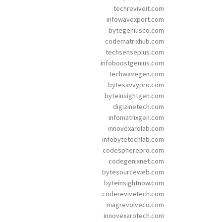
techreviveit.com
infowavexpert.com
bytegeniusco.com
codematrixhub.com
techsenseplus.com
infoboostgenius.com
techwavegen.com
bytesavvypro.com
byteinsightgen.com
digizinetech.com
infomatrixgen.com
innovexarolab.com
infobytetechlab.com
codespherepro.com
codegenixnet.com
bytesourceweb.com
byteinsightnow.com
coderevivetech.com
magrevolveco.com
innovexarotech.com