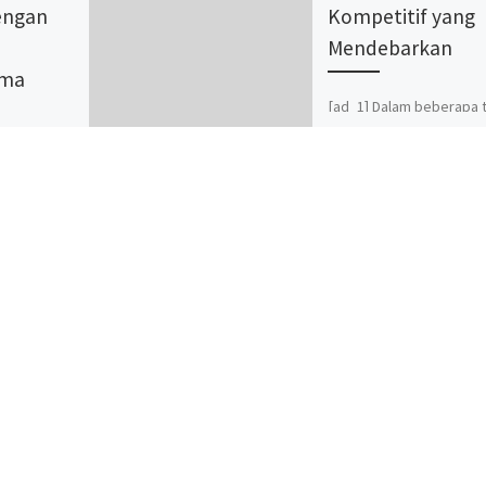
engan
Kompetitif yang
Mendebarkan
ama
[ad_1] Dalam beberapa 
terakhir, permainan
ng serba
kompetitif telah
enemukan
menggemparkan dunia,
berpikiran
dengan jutaan penggem
 tugas
yang menonton pemain
 Apakah
favorit mereka berkomp
an, […]
di turnamen berisiko […