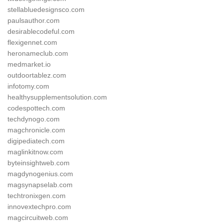
stellabluedesignsco.com
paulsauthor.com
desirablecodeful.com
flexigennet.com
heronameclub.com
medmarket.io
outdoortablez.com
infotomy.com
healthysupplementsolution.com
codespottech.com
techdynogo.com
magchronicle.com
digipediatech.com
maglinkitnow.com
byteinsightweb.com
magdynogenius.com
magsynapselab.com
techtronixgen.com
innovextechpro.com
magcircuitweb.com