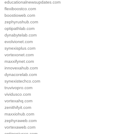
educationalnewsupdates.com
flexiboostco.com
boostioweb.com
zephyrushub.com
optipathlab.com
dynabytelab.com
evolvionet.com
synexisplus.com
vortexonet.com
maxxifynet.com
innovexahub.com
dynacorelab.com
synexistechco.com
truvivopro.com
vividusco.com
vortexahq.com
zenithifyit.com
maxxiohub.com
zephyraweb.com
vortexaweb.com
optigeniusco.com