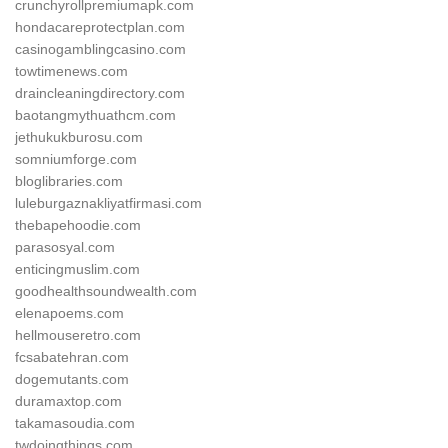
crunchyrollpremiumapk.com
hondacareprotectplan.com
casinogamblingcasino.com
towtimenews.com
draincleaningdirectory.com
baotangmythuathcm.com
jethukukburosu.com
somniumforge.com
bloglibraries.com
luleburgaznakliyatfirmasi.com
thebapehoodie.com
parasosyal.com
enticingmuslim.com
goodhealthsoundwealth.com
elenapoems.com
hellmouseretro.com
fcsabatehran.com
dogemutants.com
duramaxtop.com
takamasoudia.com
twdoingthings.com