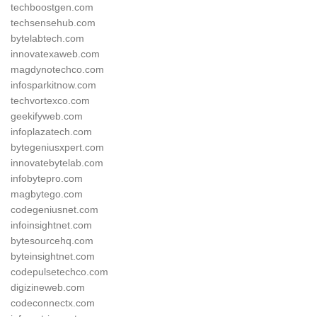
techboostgen.com
techsensehub.com
bytelabtech.com
innovatexaweb.com
magdynotechco.com
infosparkitnow.com
techvortexco.com
geekifyweb.com
infoplazatech.com
bytegeniusxpert.com
innovatebytelab.com
infobytepro.com
magbytego.com
codegeniusnet.com
infoinsightnet.com
bytesourcehq.com
byteinsightnet.com
codepulsetechco.com
digizineweb.com
codeconnectx.com