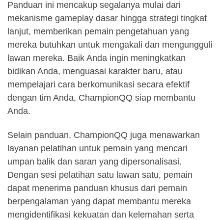
Panduan ini mencakup segalanya mulai dari
mekanisme gameplay dasar hingga strategi tingkat
lanjut, memberikan pemain pengetahuan yang
mereka butuhkan untuk mengakali dan mengungguli
lawan mereka. Baik Anda ingin meningkatkan
bidikan Anda, menguasai karakter baru, atau
mempelajari cara berkomunikasi secara efektif
dengan tim Anda, ChampionQQ siap membantu
Anda.
Selain panduan, ChampionQQ juga menawarkan
layanan pelatihan untuk pemain yang mencari
umpan balik dan saran yang dipersonalisasi.
Dengan sesi pelatihan satu lawan satu, pemain
dapat menerima panduan khusus dari pemain
berpengalaman yang dapat membantu mereka
mengidentifikasi kekuatan dan kelemahan serta