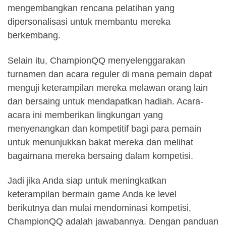
mengembangkan rencana pelatihan yang
dipersonalisasi untuk membantu mereka
berkembang.
Selain itu, ChampionQQ menyelenggarakan
turnamen dan acara reguler di mana pemain dapat
menguji keterampilan mereka melawan orang lain
dan bersaing untuk mendapatkan hadiah. Acara-
acara ini memberikan lingkungan yang
menyenangkan dan kompetitif bagi para pemain
untuk menunjukkan bakat mereka dan melihat
bagaimana mereka bersaing dalam kompetisi.
Jadi jika Anda siap untuk meningkatkan
keterampilan bermain game Anda ke level
berikutnya dan mulai mendominasi kompetisi,
ChampionQQ adalah jawabannya. Dengan panduan