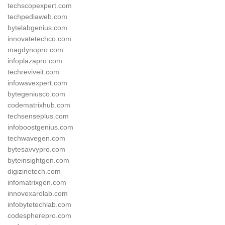
techscopexpert.com
techpediaweb.com
bytelabgenius.com
innovatetechco.com
magdynopro.com
infoplazapro.com
techreviveit.com
infowavexpert.com
bytegeniusco.com
codematrixhub.com
techsenseplus.com
infoboostgenius.com
techwavegen.com
bytesavvypro.com
byteinsightgen.com
digizinetech.com
infomatrixgen.com
innovexarolab.com
infobytetechlab.com
codespherepro.com