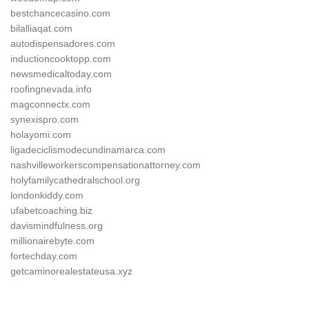
bestchancecasino.com
bilalliaqat.com
autodispensadores.com
inductioncooktopp.com
newsmedicaltoday.com
roofingnevada.info
magconnectx.com
synexispro.com
holayomi.com
ligadeciclismodecundinamarca.com
nashvilleworkerscompensationattorney.com
holyfamilycathedralschool.org
londonkiddy.com
ufabetcoaching.biz
davismindfulness.org
millionairebyte.com
fortechday.com
getcaminorealestateusa.xyz