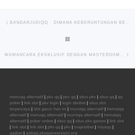
Post navigation
Previous post
BANDARJUDIQQ : DIMANA KEBERUNTUNGAN BERTEMU KETERAMPILAN DALAM JUDI ONLINE
BACK TO POST LIST
Ne
WAWANCARA EKSKLUSIF DENGAN MASTERDOMINO99: RAHASIA SUKSES TERUNGKAP
menuqq alternatif
|
pkv qq
|
pkv qq
|
situs pkv
|
situs qq
|
qq
poker
|
link slot
|
pkv login
|
login sbobet
|
situs slot
terpercaya
|
slot gacor hari ini
|
murniqq alternatif
|
hematqq
alternatif
|
menuqq alternatif
|
murniqq alternatif
|
hematqq
alternatif
|
poker online
|
situs qq
|
situs pkv games
|
link slot
|
link slot
|
link slot
|
pkv qq
|
pkv
|
majestibet
|
miyaqq
|
gajibet
|
asikqq.pkvgamesresmi.org