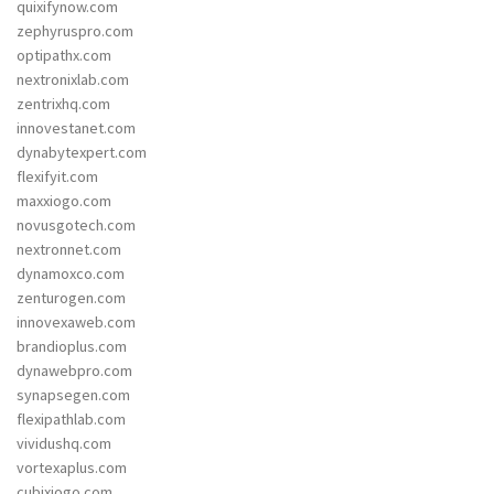
quixifynow.com
zephyruspro.com
optipathx.com
nextronixlab.com
zentrixhq.com
innovestanet.com
dynabytexpert.com
flexifyit.com
maxxiogo.com
novusgotech.com
nextronnet.com
dynamoxco.com
zenturogen.com
innovexaweb.com
brandioplus.com
dynawebpro.com
synapsegen.com
flexipathlab.com
vividushq.com
vortexaplus.com
cubixiogo.com