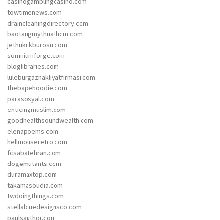
casinogamblingcasino.com
towtimenews.com
draincleaningdirectory.com
baotangmythuathcm.com
jethukukburosu.com
somniumforge.com
bloglibraries.com
luleburgaznakliyatfirmasi.com
thebapehoodie.com
parasosyal.com
enticingmuslim.com
goodhealthsoundwealth.com
elenapoems.com
hellmouseretro.com
fcsabatehran.com
dogemutants.com
duramaxtop.com
takamasoudia.com
twdoingthings.com
stellabluedesignsco.com
paulsauthor.com