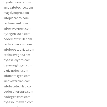
bytelabgenius.com
innovatetechco.com
magdynopro.com
infoplazapro.com
techreviveit.com
infowavexpert.com
bytegeniusco.com
codematrixhub.com
techsenseplus.com
infoboostgenius.com
techwavegen.com
bytesavvypro.com
byteinsightgen.com
digizinetech.com
infomatrixgen.com
innovexarolab.com
infobytetechlab.com
codespherepro.com
codegenixnet.com
bytesourceweb.com