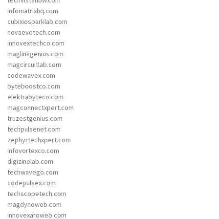
techvistanow.com
infomatrixhq.com
cubixiosparklab.com
novaevotech.com
innovextechco.com
maglinkgenius.com
magcircuitlab.com
codewavex.com
byteboostco.com
elektrabyteco.com
magconnectxpert.com
truzestgenius.com
techpulsenet.com
zephyrtechxpert.com
infovortexco.com
digizinelab.com
techwavego.com
codepulsex.com
techscopetech.com
magdynoweb.com
innovexaroweb.com