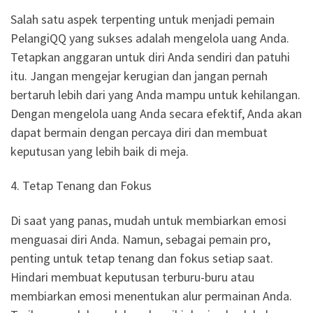
Salah satu aspek terpenting untuk menjadi pemain
PelangiQQ yang sukses adalah mengelola uang Anda.
Tetapkan anggaran untuk diri Anda sendiri dan patuhi
itu. Jangan mengejar kerugian dan jangan pernah
bertaruh lebih dari yang Anda mampu untuk kehilangan.
Dengan mengelola uang Anda secara efektif, Anda akan
dapat bermain dengan percaya diri dan membuat
keputusan yang lebih baik di meja.
4. Tetap Tenang dan Fokus
Di saat yang panas, mudah untuk membiarkan emosi
menguasai diri Anda. Namun, sebagai pemain pro,
penting untuk tetap tenang dan fokus setiap saat.
Hindari membuat keputusan terburu-buru atau
membiarkan emosi menentukan alur permainan Anda.