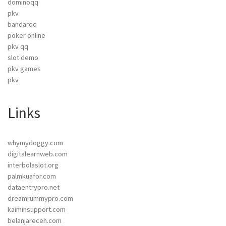
dominoqq
pkv
bandarqq
poker online
pkv qq
slot demo
pkv games
pkv
Links
whymydoggy.com
digitalearnweb.com
interbolaslot.org
palmkuafor.com
dataentrypro.net
dreamrummypro.com
kaiminsupport.com
belanjareceh.com