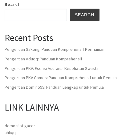
Search
SEARCH
Recent Posts
Pengertian Sakong: Panduan Komprehensif Permainan
Pengertian Aduqq: Panduan Komprehensif
Pengertian PKV: Esensi Asuransi Kesehatan Swasta
Pengertian PKV Games: Panduan Komprehensif untuk Pemula
Pengertian Domino99: Panduan Lengkap untuk Pemula
LINK LAINNYA
demo slot gacor
ahliqq