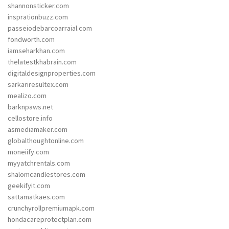
shannonsticker.com
insprationbuzz.com
passeiodebarcoarraial.com
fondworth.com
iamseharkhan.com
thelatestkhabrain.com
digitaldesignproperties.com
sarkariresultex.com
mealizo.com
barknpaws.net
cellostore.info
asmediamaker.com
globalthoughtonline.com
moneiify.com
myyatchrentals.com
shalomcandlestores.com
geekifyit.com
sattamatkaes.com
crunchyrollpremiumapk.com
hondacareprotectplan.com