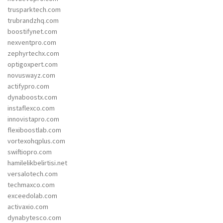
trusparktech.com
trubrandzhq.com
boostifynet.com
nexventpro.com
zephyrtechx.com
optigoxpert.com
novuswayz.com
actifypro.com
dynaboostx.com
instaflexco.com
innovistapro.com
flexiboostlab.com
vortexohqplus.com
swiftiopro.com
hamilelikbelirtisi.net
versalotech.com
techmaxco.com
exceedolab.com
activaxio.com
dynabytesco.com