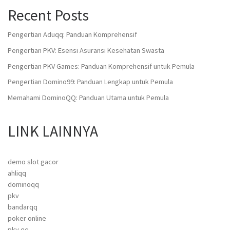
Recent Posts
Pengertian Aduqq: Panduan Komprehensif
Pengertian PKV: Esensi Asuransi Kesehatan Swasta
Pengertian PKV Games: Panduan Komprehensif untuk Pemula
Pengertian Domino99: Panduan Lengkap untuk Pemula
Memahami DominoQQ: Panduan Utama untuk Pemula
LINK LAINNYA
demo slot gacor
ahliqq
dominoqq
pkv
bandarqq
poker online
pkv qq