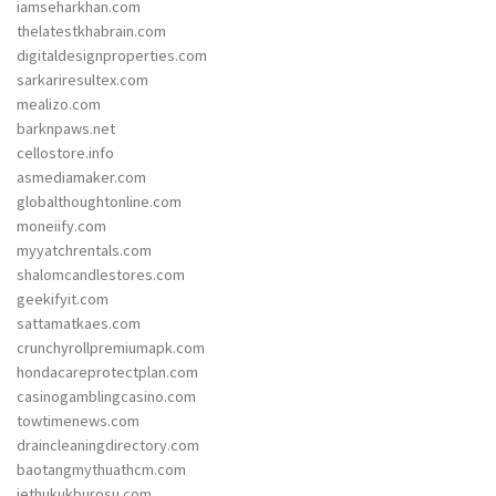
iamseharkhan.com
thelatestkhabrain.com
digitaldesignproperties.com
sarkariresultex.com
mealizo.com
barknpaws.net
cellostore.info
asmediamaker.com
globalthoughtonline.com
moneiify.com
myyatchrentals.com
shalomcandlestores.com
geekifyit.com
sattamatkaes.com
crunchyrollpremiumapk.com
hondacareprotectplan.com
casinogamblingcasino.com
towtimenews.com
draincleaningdirectory.com
baotangmythuathcm.com
jethukukburosu.com