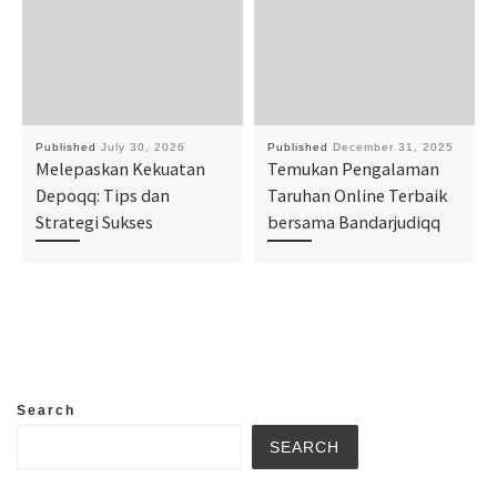
Published
July 30, 2026
Published
December 31, 2025
Melepaskan Kekuatan
Temukan Pengalaman
Depoqq: Tips dan
Taruhan Online Terbaik
Strategi Sukses
bersama Bandarjudiqq
Search
SEARCH