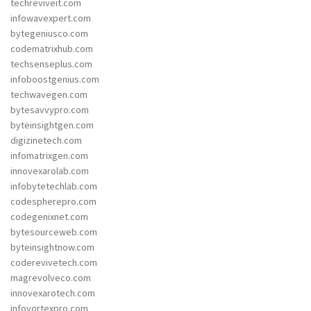
techreviveit.com
infowavexpert.com
bytegeniusco.com
codematrixhub.com
techsenseplus.com
infoboostgenius.com
techwavegen.com
bytesavvypro.com
byteinsightgen.com
digizinetech.com
infomatrixgen.com
innovexarolab.com
infobytetechlab.com
codespherepro.com
codegenixnet.com
bytesourceweb.com
byteinsightnow.com
coderevivetech.com
magrevolveco.com
innovexarotech.com
infovortexpro.com