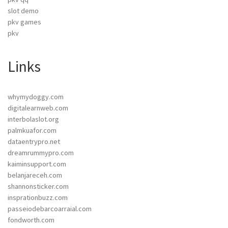
slot demo
pkv games
pkv
Links
whymydoggy.com
digitalearnweb.com
interbolaslot.org
palmkuafor.com
dataentrypro.net
dreamrummypro.com
kaiminsupport.com
belanjareceh.com
shannonsticker.com
insprationbuzz.com
passeiodebarcoarraial.com
fondworth.com