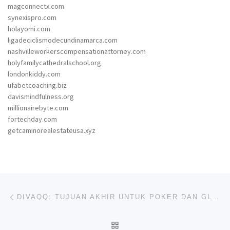
magconnectx.com
synexispro.com
holayomi.com
ligadeciclismodecundinamarca.com
nashvilleworkerscompensationattorney.com
holyfamilycathedralschool.org
londonkiddy.com
ufabetcoaching.biz
davismindfulness.org
millionairebyte.com
fortechday.com
getcaminorealestateusa.xyz
Post navigation
Previous post
DIVAQQ: TUJUAN AKHIR UNTUK POKER DAN GLAMOR TARUHAN TINGGI
BACK TO POST LIST