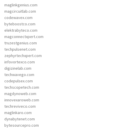
maglinkgenius.com
magcircuitlab.com
codewavex.com
byteboostco.com
elektrabyteco.com
magconnectxpert.com
truzestgenius.com
techpulsenet.com
zephyrtechxpert.com
infovortexco.com
digizinelab.com
techwavego.com
codepulsex.com
techscopetech.com
magdynoweb.com
innovexaroweb.com
techreviveco.com
maglinkaro.com
dynabytenet.com
bytesourcepro.com