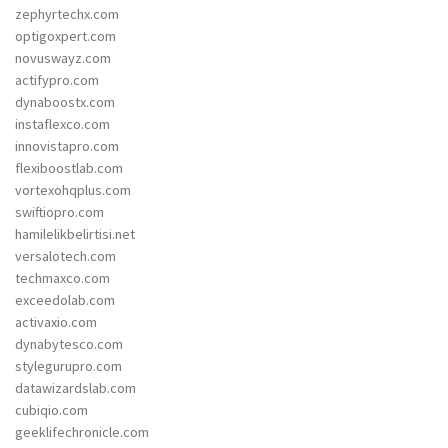
zephyrtechx.com
optigoxpert.com
novuswayz.com
actifypro.com
dynaboostx.com
instaflexco.com
innovistapro.com
flexiboostlab.com
vortexohqplus.com
swiftiopro.com
hamilelikbelirtisi.net
versalotech.com
techmaxco.com
exceedolab.com
activaxio.com
dynabytesco.com
stylegurupro.com
datawizardslab.com
cubiqio.com
geeklifechronicle.com