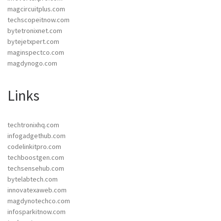
magcircuitplus.com
techscopeitnow.com
bytetronixnet.com
bytejetxpert.com
maginspectco.com
magdynogo.com
Links
techtronixhq.com
infogadgethub.com
codelinkitpro.com
techboostgen.com
techsensehub.com
bytelabtech.com
innovatexaweb.com
magdynotechco.com
infosparkitnow.com