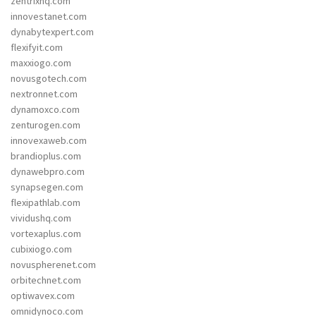
zentrixhq.com
innovestanet.com
dynabytexpert.com
flexifyit.com
maxxiogo.com
novusgotech.com
nextronnet.com
dynamoxco.com
zenturogen.com
innovexaweb.com
brandioplus.com
dynawebpro.com
synapsegen.com
flexipathlab.com
vividushq.com
vortexaplus.com
cubixiogo.com
novuspherenet.com
orbitechnet.com
optiwavex.com
omnidynoco.com