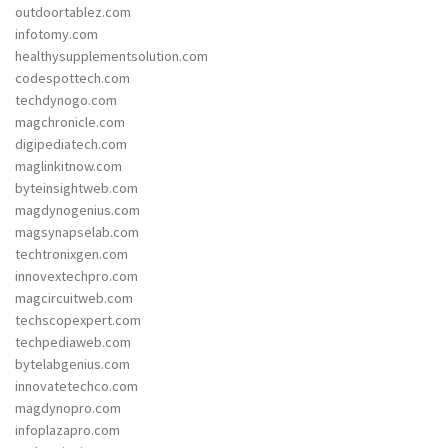
outdoortablez.com
infotomy.com
healthysupplementsolution.com
codespottech.com
techdynogo.com
magchronicle.com
digipediatech.com
maglinkitnow.com
byteinsightweb.com
magdynogenius.com
magsynapselab.com
techtronixgen.com
innovextechpro.com
magcircuitweb.com
techscopexpert.com
techpediaweb.com
bytelabgenius.com
innovatetechco.com
magdynopro.com
infoplazapro.com