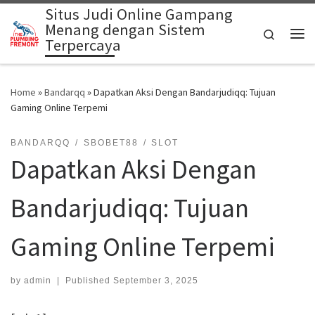
Situs Judi Online Gampang
Skip to content
Menang dengan Sistem
Search
Terpercaya
Me
Home
»
Bandarqq
»
Dapatkan Aksi Dengan Bandarjudiqq: Tujuan
Gaming Online Terpemi
BANDARQQ
SBOBET88
SLOT
Dapatkan Aksi Dengan
Bandarjudiqq: Tujuan
Gaming Online Terpemi
by
admin
|
Published
September 3, 2025