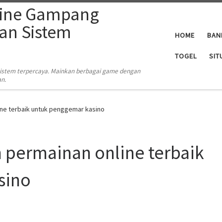
nline Gampang
an Sistem
HOME
BAN
TOGEL
SIT
sistem terpercaya. Mainkan berbagai game dengan
n.
ne terbaik untuk penggemar kasino
permainan online terbaik
sino