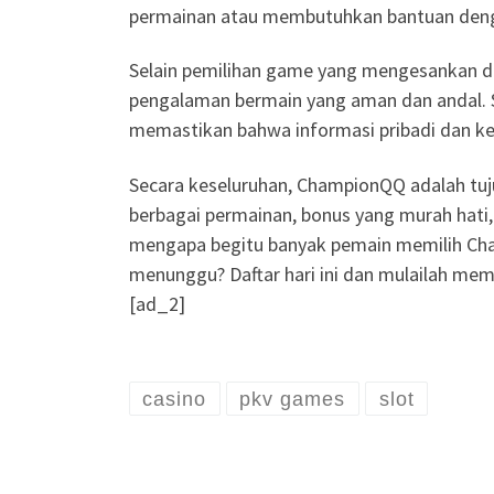
permainan atau membutuhkan bantuan deng
Selain pemilihan game yang mengesankan 
pengalaman bermain yang aman dan andal. S
memastikan bahwa informasi pribadi dan k
Secara keseluruhan, ChampionQQ adalah tuj
berbagai permainan, bonus yang murah hati
mengapa begitu banyak pemain memilih Cha
menunggu? Daftar hari ini dan mulailah me
[ad_2]
casino
pkv games
slot