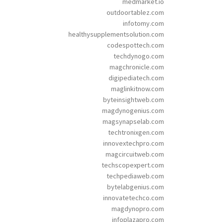
medmarket.io
outdoortablez.com
infotomy.com
healthysupplementsolution.com
codespottech.com
techdynogo.com
magchronicle.com
digipediatech.com
maglinkitnow.com
byteinsightweb.com
magdynogenius.com
magsynapselab.com
techtronixgen.com
innovextechpro.com
magcircuitweb.com
techscopexpert.com
techpediaweb.com
bytelabgenius.com
innovatetechco.com
magdynopro.com
infoplazapro.com