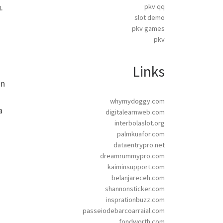
.
pkv qq
slot demo
pkv games
pkv
Links
an
whymydoggy.com
a
digitalearnweb.com
interbolaslot.org
palmkuafor.com
dataentrypro.net
dreamrummypro.com
kaiminsupport.com
belanjareceh.com
shannonsticker.com
insprationbuzz.com
passeiodebarcoarraial.com
fondworth.com