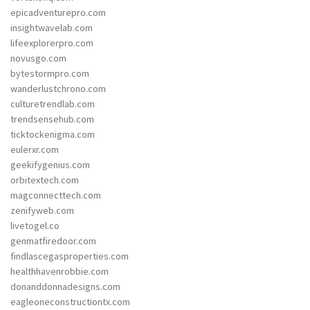
epicadventurepro.com
insightwavelab.com
lifeexplorerpro.com
novusgo.com
bytestormpro.com
wanderlustchrono.com
culturetrendlab.com
trendsensehub.com
ticktockenigma.com
eulerxr.com
geekifygenius.com
orbitextech.com
magconnecttech.com
zenifyweb.com
livetogel.co
genmatfiredoor.com
findlascegasproperties.com
healthhavenrobbie.com
donanddonnadesigns.com
eagleoneconstructiontx.com