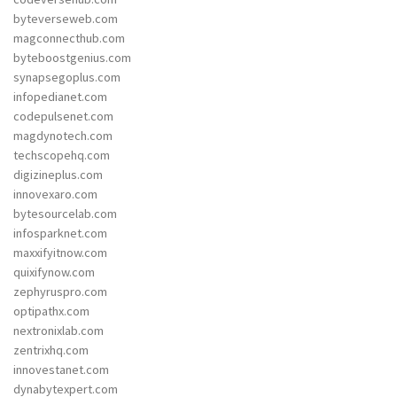
byteverseweb.com
magconnecthub.com
byteboostgenius.com
synapsegoplus.com
infopedianet.com
codepulsenet.com
magdynotech.com
techscopehq.com
digizineplus.com
innovexaro.com
bytesourcelab.com
infosparknet.com
maxxifyitnow.com
quixifynow.com
zephyruspro.com
optipathx.com
nextronixlab.com
zentrixhq.com
innovestanet.com
dynabytexpert.com