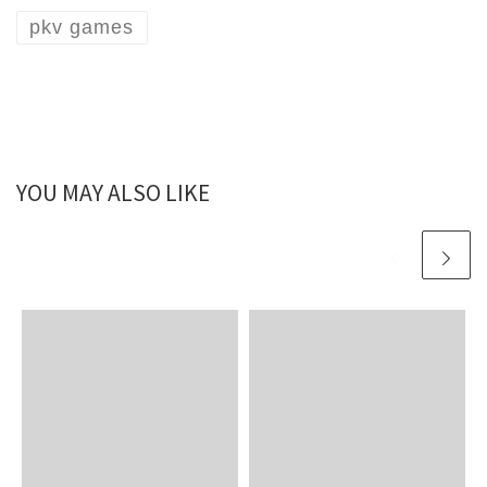
pkv games
YOU MAY ALSO LIKE