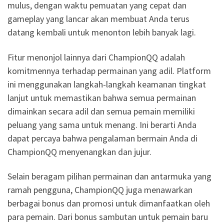
mulus, dengan waktu pemuatan yang cepat dan
gameplay yang lancar akan membuat Anda terus
datang kembali untuk menonton lebih banyak lagi.
Fitur menonjol lainnya dari ChampionQQ adalah
komitmennya terhadap permainan yang adil. Platform
ini menggunakan langkah-langkah keamanan tingkat
lanjut untuk memastikan bahwa semua permainan
dimainkan secara adil dan semua pemain memiliki
peluang yang sama untuk menang. Ini berarti Anda
dapat percaya bahwa pengalaman bermain Anda di
ChampionQQ menyenangkan dan jujur.
Selain beragam pilihan permainan dan antarmuka yang
ramah pengguna, ChampionQQ juga menawarkan
berbagai bonus dan promosi untuk dimanfaatkan oleh
para pemain. Dari bonus sambutan untuk pemain baru