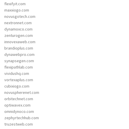
flexifyit.com
maxxiogo.com
novusgotech.com
nextronnet.com
dynamoxco.com
zenturogen.com
innovexaweb.com
brandioplus.com
dynawebpro.com
synapsegen.com
flexipathlab.com
vividushq.com
vortexaplus.com
cubixiogo.com
novuspherenet.com
orbitechnet.com
optiwavex.com
omnidynoco.com
zephyrtechhub.com
truzestweb.com