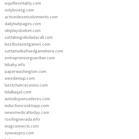
equiflexvitality.com
onlylovesg.com
activedesenvolvimento.com
dailyhubpages.com
idnplaysbobet.com
sattakingvikidadacall.com
bestbolaslotgames.com
sattamatkafixedgamehere.com
entrepreneurguardian.com
hibaby.info
paperwashington.com
weedemup.com
bestchancecasino.com
bilalliaqat.com
autodispensadores.com
inductioncooktopp.com
newsmedicaltoday.com
roofingnevada.info
magconnectx.com
synexispro.com