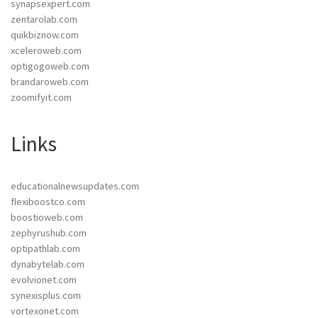
synapsexpert.com
zentarolab.com
quikbiznow.com
xceleroweb.com
optigogoweb.com
brandaroweb.com
zoomifyit.com
Links
educationalnewsupdates.com
flexiboostco.com
boostioweb.com
zephyrushub.com
optipathlab.com
dynabytelab.com
evolvionet.com
synexisplus.com
vortexonet.com