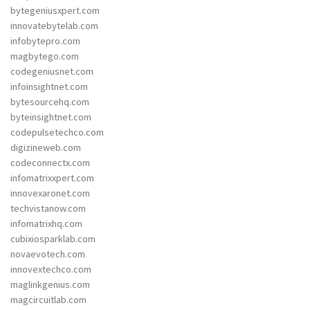
bytegeniusxpert.com
innovatebytelab.com
infobytepro.com
magbytego.com
codegeniusnet.com
infoinsightnet.com
bytesourcehq.com
byteinsightnet.com
codepulsetechco.com
digizineweb.com
codeconnectx.com
infomatrixxpert.com
innovexaronet.com
techvistanow.com
infomatrixhq.com
cubixiosparklab.com
novaevotech.com
innovextechco.com
maglinkgenius.com
magcircuitlab.com