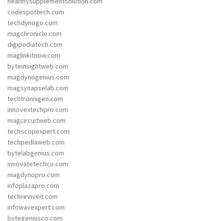
healthysupplementsolution.com
codespottech.com
techdynogo.com
magchronicle.com
digipediatech.com
maglinkitnow.com
byteinsightweb.com
magdynogenius.com
magsynapselab.com
techtronixgen.com
innovextechpro.com
magcircuitweb.com
techscopexpert.com
techpediaweb.com
bytelabgenius.com
innovatetechco.com
magdynopro.com
infoplazapro.com
techreviveit.com
infowavexpert.com
bytegeniusco.com