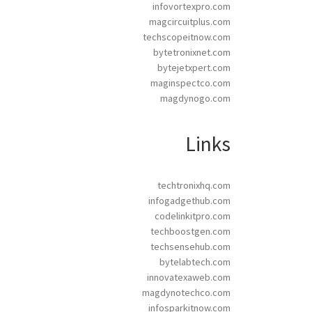
infovortexpro.com
magcircuitplus.com
techscopeitnow.com
bytetronixnet.com
bytejetxpert.com
maginspectco.com
magdynogo.com
Links
techtronixhq.com
infogadgethub.com
codelinkitpro.com
techboostgen.com
techsensehub.com
bytelabtech.com
innovatexaweb.com
magdynotechco.com
infosparkitnow.com