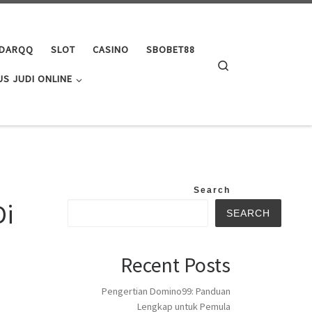
DARQQ
SLOT
CASINO
SBOBET88
Search
US JUDI ONLINE
Search
Di
SEARCH
Recent Posts
Pengertian Domino99: Panduan
Lengkap untuk Pemula