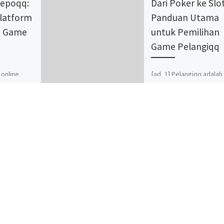
Depoqq:
Dari Poker ke Slot
latform
Panduan Utama
si Game
untuk Pemilihan
Game Pelangiqq
 online
[ad_1] Pelangiqq adalah 
, dengan
judi online populer yang
ologi baru
menawarkan berbagai
 setiap
macam permainan untuk
latform
dipilih pemain. Dari poke
rakan di
klasik hingga slot yang
menarik, […]