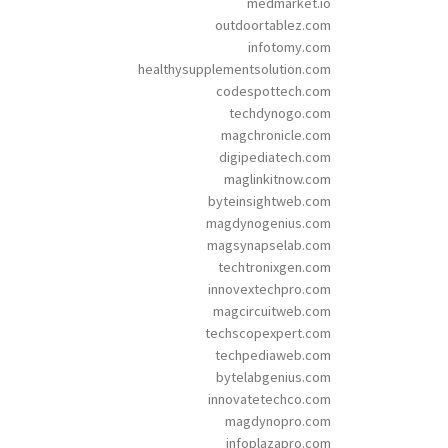
medmarket.io
outdoortablez.com
infotomy.com
healthysupplementsolution.com
codespottech.com
techdynogo.com
magchronicle.com
digipediatech.com
maglinkitnow.com
byteinsightweb.com
magdynogenius.com
magsynapselab.com
techtronixgen.com
innovextechpro.com
magcircuitweb.com
techscopexpert.com
techpediaweb.com
bytelabgenius.com
innovatetechco.com
magdynopro.com
infoplazapro.com