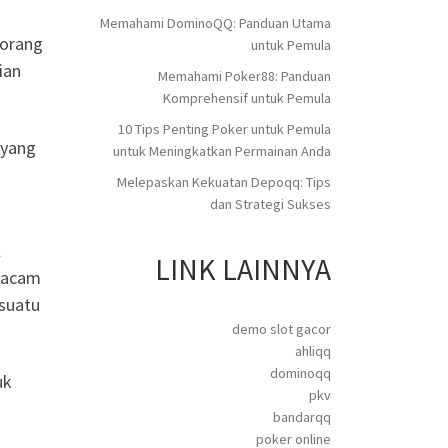
Memahami DominoQQ: Panduan Utama
 orang
untuk Pemula
ian
Memahami Poker88: Panduan
Komprehensif untuk Pemula
10 Tips Penting Poker untuk Pemula
 yang
untuk Meningkatkan Permainan Anda
Melepaskan Kekuatan Depoqq: Tips
dan Strategi Sukses
l
LINK LAINNYA
macam
esuatu
demo slot gacor
ahliqq
dominoqq
uk
pkv
bandarqq
poker online