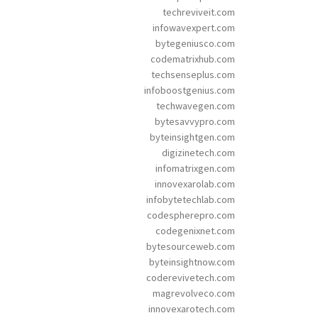
techreviveit.com
infowavexpert.com
bytegeniusco.com
codematrixhub.com
techsenseplus.com
infoboostgenius.com
techwavegen.com
bytesavvypro.com
byteinsightgen.com
digizinetech.com
infomatrixgen.com
innovexarolab.com
infobytetechlab.com
codespherepro.com
codegenixnet.com
bytesourceweb.com
byteinsightnow.com
coderevivetech.com
magrevolveco.com
innovexarotech.com