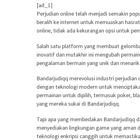
[ad_1]
Perjudian online telah menjadi semakin pop
beralih ke internet untuk memuaskan hasra
online, tidak ada kekurangan opsi untuk p
Salah satu platform yang membuat gelomban
inovatif dan mutakhir ini mengubah permai
pengalaman bermain yang unik dan menarik t
Bandarjudiqq merevolusi industri perjudian
dengan teknologi modern untuk menciptak
permainan untuk dipilih, termasuk poker, bl
yang mereka sukai di Bandarjudiqq.
Tapi apa yang membedakan Bandarjudiqq dari
menyediakan lingkungan game yang aman d
teknologi enkripsi canggih untuk memasti