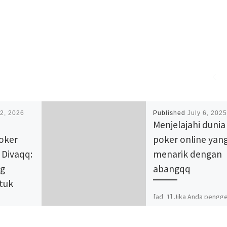
2, 2026
Published
July 6, 2025
Menjelajahi dunia
oker
poker online yan
Divaqq:
menarik dengan
ng
abangqq
tuk
[ad_1] Jika Anda pengg
poker, maka Anda berun
Dunia poker online telah
ah