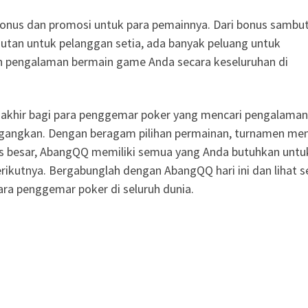
onus dan promosi untuk para pemainnya. Dari bonus sambu
utan untuk pelanggan setia, ada banyak peluang untuk
 pengalaman bermain game Anda secara keseluruhan di
 akhir bagi para penggemar poker yang mencari pengalaman
angkan. Dengan beragam pilihan permainan, turnamen men
 besar, AbangQQ memiliki semua yang Anda butuhkan untu
kutnya. Bergabunglah dengan AbangQQ hari ini dan lihat se
ara penggemar poker di seluruh dunia.