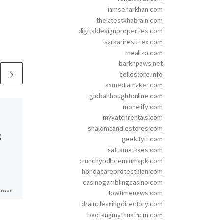
iamseharkhan.com
thelatestkhabrain.com
digitaldesignproperties.com
sarkariresultex.com
mealizo.com
barknpaws.net
cellostore.info
asmediamaker.com
globalthoughtonline.com
moneiify.com
Published
December 29,
myyatchrentals.com
2024
Menjelajahi
shalomcandlestores.com
g
geekifyit.com
Fenomena WargaQQ:
sattamatkaes.com
Yang Membuatnya
crunchyrollpremiumapk.com
Wajib Dicoba Bagi
hondacareprotectplan.com
casinogamblingcasino.com
Para Gamer
emar
towtimenews.com
Dimanapun
tung!
draincleaningdirectory.com
baotangmythuathcm.com