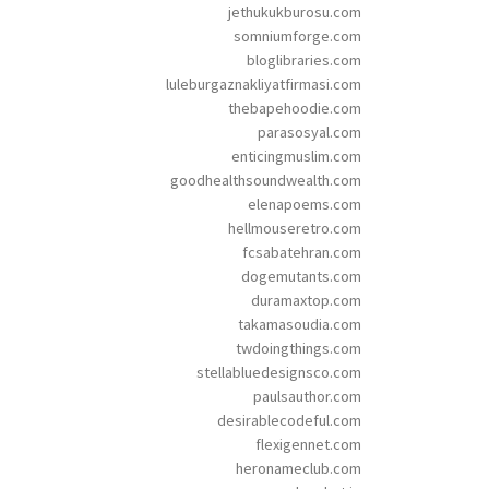
tas
jethukukburosu.com
[ad_1] Dalam dunia game
somniumforge.com
online, ada banyak sekali
[…]
bloglibraries.com
platform dan situs web yang
luleburgaznakliyatfirmasi.com
melayani kebutuhan para
thebapehoodie.com
gamer. Namun, salah satu
situs web […]
parasosyal.com
enticingmuslim.com
goodhealthsoundwealth.com
elenapoems.com
hellmouseretro.com
fcsabatehran.com
dogemutants.com
duramaxtop.com
takamasoudia.com
twdoingthings.com
stellabluedesignsco.com
paulsauthor.com
desirablecodeful.com
flexigennet.com
heronameclub.com