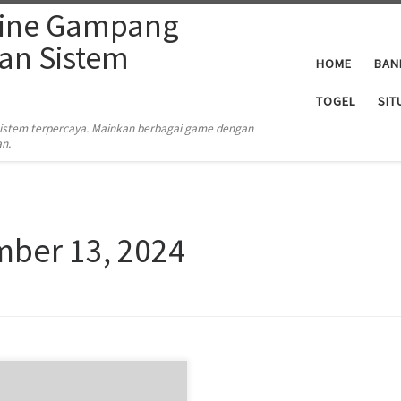
nline Gampang
an Sistem
HOME
BAN
TOGEL
SIT
sistem terpercaya. Mainkan berbagai game dengan
n.
ber 13, 2024
1] Apakah Anda siap untuk