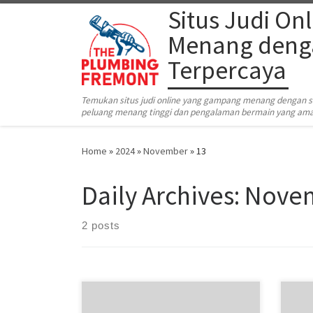
Situs Judi O
Skip to content
Menang deng
Terpercaya
Temukan situs judi online yang gampang menang dengan 
peluang menang tinggi dan pengalaman bermain yang ama
Home
»
2024
»
November
»
13
Daily Archives:
Novem
2 posts
[ad_1] Hematqq, obat herbal kuno,
[ad_