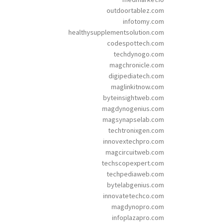
outdoortablez.com
infotomy.com
healthysupplementsolution.com
codespottech.com
techdynogo.com
magchronicle.com
digipediatech.com
maglinkitnow.com
byteinsightweb.com
magdynogenius.com
magsynapselab.com
techtronixgen.com
innovextechpro.com
magcircuitweb.com
techscopexpert.com
techpediaweb.com
bytelabgenius.com
innovatetechco.com
magdynopro.com
infoplazapro.com